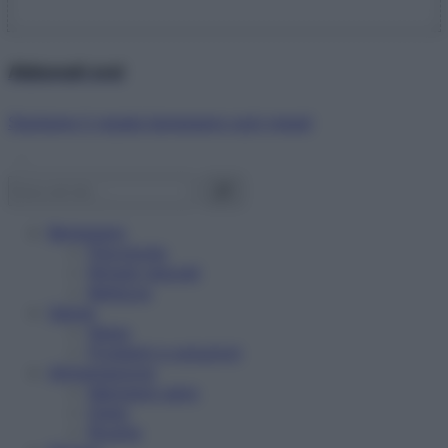
Abbonati ora!
Starbene ti regala benessere ogni mese!
Benessere
Psicologia
Rimedi naturali
Bellezza
Salute
News
Problemi e soluzioni
Alimentazione
Mangiare sano
Diete
Ricette