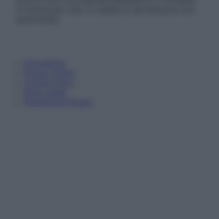
articoli sono di proprietà dell’editore o concesse
in licenza per l’uso. È vietata la riproduzione non
autorizzata.
Informativa
Privacy Policy
Cookie Policy
Note Legali
Preferenze Privacy