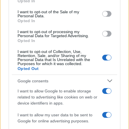
Opted In
Please note that this website/app uses one or more Google
services and may gather and store information including but
I want to opt-out of the Sale of my
Personal Data.
not limited to your visit or usage behaviour. You may click to
Opted In
grant or deny consent to Google and its third-party tags to
use your data for below specified purposes in below Google
I want to opt-out of processing my
consent section.
Personal Data for Targeted Advertising.
Opted In
I want to opt-out of Collection, Use,
Retention, Sale, and/or Sharing of my
Personal Data that Is Unrelated with the
Purposes for which it was collected.
Opted Out
Google consents
I want to allow Google to enable storage
related to advertising like cookies on web or
device identifiers in apps.
I want to allow my user data to be sent to
Google for online advertising purposes.