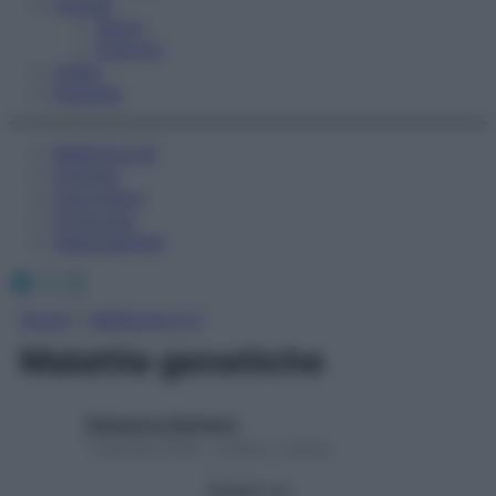
Fitness
Sport
Esercizi
Video
Podcast
Medicina AZ
Farmaci
Calcolatori
Oroscopo
Abbonamenti
Facebook
X
Instagram
Home
»
Medicina A-Z
Malattie genetiche
Redazione Starbene
1 Gennaio 2025 – Lettura 3 minuti
Seguici su