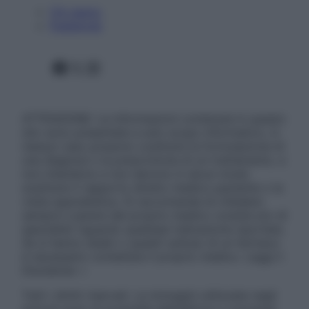
Chi siamo
Pubblicità
Facebook
X
Instagram
ATTENZIONE: Le informazioni contenute in questo
sito sono presentate a solo scopo informativo, in
nessun caso possono costituire la formulazione di
una diagnosi o la prescrizione di un trattamento, e
non intendono e non devono in alcun modo
sostituire il rapporto diretto medico-paziente o la
visita specialistica. Si raccomanda di chiedere
sempre il parere del proprio medico curante e/o di
specialisti riguardo qualsiasi indicazione riportata.
Se si hanno dubbi o quesiti sull’uso di un farmaco
è necessario contattare il proprio medico. Leggi il
Disclaimer »
Tutti i diritti riservati. Le immagini utilizzate negli