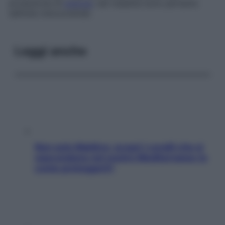
produzione di
energia
: tali malattie sono pertanto
definite
mitocondriali
.
Leggi anche
Non solo Maldive: scopri i coralli che si
nascondono nel nostro Mediterraneo (e
come proteggerli)