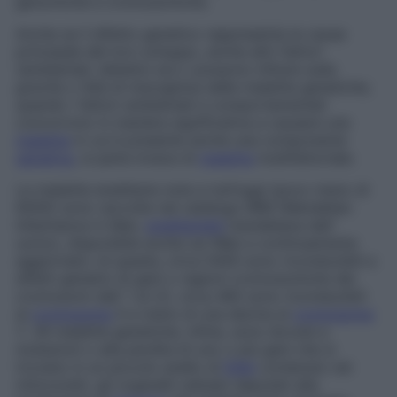
genomiche
e
cromosomiche
.
Anche se il difetto genetico rappresenta la causa
principale del loro sviluppo, anche altri fattori
(ambientali, dietetici ecc.) possono influire sulla
gravità o l’età di insorgenza delle malattie genetiche;
quando i fattori ambientali e comportamentali
concorrono in maniera significativa a causare una
malattia
in cui è presente anche una componente
genetica
, si parla invece di
malattia
multifattoriale
.
Le malattie ereditarie note a tutt’oggi (poco meno di
6000) sono raccolte nel catalogo MIM (Mendelian
Inheritance in Man,
ereditarietà
mendeliana dell’
uomo), disponibile anche sul Web e continuamente
aggiornato: di queste, circa 5400 sono riconducibili a
difetti genetici di geni o regioni cromosomiche dei
cromosomi dall’ 1 al 22, circa 460 sono riconducibili
al
cromosoma
X e meno di una decina al
cromosoma
Y. 26 malattie genetiche, infine, sono dovute a
mutazioni o alla perdita di uno o più geni che si
trovano in un piccolo anello di
DNA
contenuto nei
mitocondri, gli organelli cellulari deputati alla