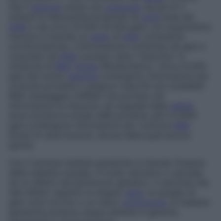
che il
genoma
umano sia
composto
da più di 3
miliardi di desossiribonucleotidi (le
unità
base del
DNA
) e da circa 25.000-30.000 geni; con quest’ultimo
termine si intende un
tratto
di
DNA
contenente
un’informazione. L’informazione contenuta nei geni e
custodita nel
DNA
nucleare viene “trascritta” in
molecole di
RNA
(
Acido
RiboNucleico). Circa 23.000
geni del nostro
genoma
contengono informazioni per
costruire proteine e vengono trascritti nei cosiddetti
RNA messaggeri
(mRNA) che portano tali
informazioni ai ribosomi, gli organelli della
cellula
dove avviene la sintesi delle proteine; altri 4-5000
geni contengono informazioni per costruire
RNA
dotati di varie funzioni, alcune delle quali ancora
ignote.
Con il termine
malattie genetiche
si intende l’insieme
delle malattie causate, in modo esclusivo o parziale,
da un difetto del patrimonio genetico. A seconda che
tale difetto riguardi un singolo
gene
, un gruppo di
geni vicini tra loro o un intero
cromosoma
, le malattie
genetiche possono essere distinte in
geniche
,