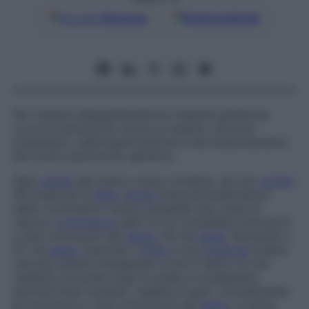
Google
Discover
Fonti preferite
Per trattare adeguatamente le malattie genetiche
occorre innanzitutto avere un quadro, sia pure
schematico, dell’organizzazione e del funzionamento
del nostro patrimonio genetico.
Ogni
cellula
del nostro corpo contiene, nel suo
nucleo
,
46 molecole di
DNA
(
Acido
DesossiriboNucleico)
dette
cromosomi
: l’uomo possiede due copie di
ciascun
cromosoma
dall’1 al 22 (cosiddetti
autosomi
)
e due cromosomi del
sesso
, XX nel
sesso
femminile e
XY nel
sesso
maschile. Il
DNA
è una
molecola
lineare
che può essere immaginata come il nastro di una
cassetta musicale lungo la quale si susseguano,
anziché brani musicali, migliaia di geni: considerando
gli autosomi e i due cromosomi del
sesso
, si stima