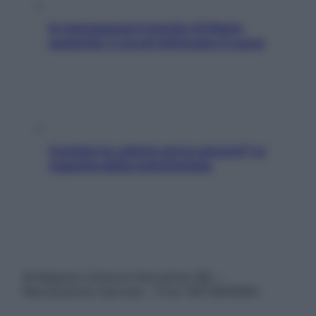
In menopausa il rischio d’infarto
aumenta: è ora di rinforzare il cuore
Contare le calorie serve ancora? La
risposta della nutrizionista
© Belpietro Edizioni Periodiche SRL –
Riproduzione riservata – P.Iva 13673600964