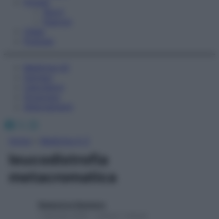
Fitness
Sport
Esercizi
Video
Podcast
Medicina AZ
Farmaci
Calcolatori
Oroscopo
Abbonamenti
Facebook
X
Instagram
Home
»
Medicina A-Z
leucodistrofia
metacromatica
Redazione Starbene
1 Gennaio 2025 – Lettura 1 minuto