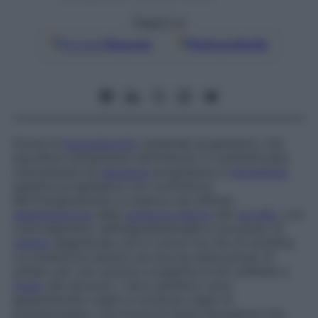
Seguici su
Google
Discover
Fonti preferite
Forma di
leucodistrofia
cerebrale progressiva, che
esordisce solitamente nell’infanzia. È caratterizzata
clinicamente da
demenza
progressiva e
tetraplegia
spastica progressiva con contratture.
Morfologicamente si osserva una diffusa
degenerazione
della
sostanza bianca
del
cervello
, con
coinvolgimento dell’oligodendroglia e accumulo di
mielina
degenerata che si colora con blu di toluidina.
La condizione sembra sia dovuta all’accumulo di
solfato per una carenza congenita di aril sulfatasi a
livello
dei leucociti. I nervi periferici sono
generalmente colpiti e mostrano segni di
polineuropatia. Una forma di tarda insorgenza che