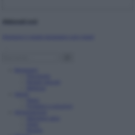
Abbonati ora!
Starbene ti regala benessere ogni mese!
Benessere
Psicologia
Rimedi naturali
Bellezza
Salute
News
Problemi e soluzioni
Alimentazione
Mangiare sano
Diete
Ricette