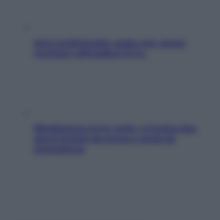
Aria condizionata: usala così, senza
rischiare raffreddore & Co.
Mindfulness tra le vette: a Cortina due
giorni lontani da stress e ansia da
smartphone