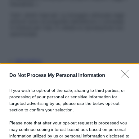
Disclaimer »
Tutti i diritti riservati. Le immagini utilizzate negli
articoli sono di proprietà dell’editore o concesse
in licenza per l’uso. È vietata la riproduzione non
autorizzata.
Informativa
Privacy Policy
Cookie Policy
Do Not Process My Personal Information
Note Legali
Preferenze Privacy
If you wish to opt-out of the sale, sharing to third parties, or
processing of your personal or sensitive information for
targeted advertising by us, please use the below opt-out
section to confirm your selection.
Please note that after your opt-out request is processed you
may continue seeing interest-based ads based on personal
information utilized by us or personal information disclosed to