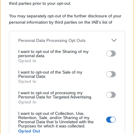
third parties prior to your opt-out.
You may separately opt-out of the further disclosure of your
personal information by third parties on the IAB’s list of
downstream participants.
Personal Data Processing Opt Outs
This information may also be disclosed by us to third parties
on the IAB’s List of Downstream Participants that may further
I want to opt-out of the Sharing of my
disclose it to other third parties.
personal data.
Opted In
Please note that this website/app uses one or more Google
services and may gather and store information including but
I want to opt-out of the Sale of my
Personal Data.
not limited to your visit or usage behaviour. You may click to
Opted In
grant or deny consent to Google and its third-party tags to
use your data for below specified purposes in below Google
I want to opt-out of processing my
consent section.
Personal Data for Targeted Advertising.
Opted In
I want to opt-out of Collection, Use,
Retention, Sale, and/or Sharing of my
Personal Data that Is Unrelated with the
Purposes for which it was collected.
Opted Out