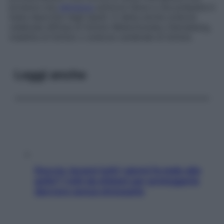
produce una
demenza
euforica fatua e una polipatia è
stata descritta negli adulti. È detta anche
sclerosi
celebrale diffusa di Scholz-Bielschowsky-Henneberg
,
malattia di Scholz
o
sclerosi cerebrale di Scholz
.
Leggi anche
Doccia, lavarsi tutti i giorni fa male alla
pelle? I miti da sfatare per proteggerla
davvero senza stressarla