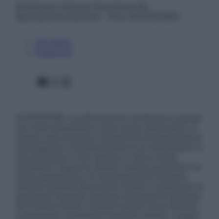
© Belpietro Edizioni Periodiche SRL –
Riproduzione riservata – P.Iva 13673600964
Chi siamo
Pubblicità
Facebook
X
Instagram
ATTENZIONE: Le informazioni contenute in questo
sito sono presentate a solo scopo informativo, in
nessun caso possono costituire la formulazione di
una diagnosi o la prescrizione di un trattamento, e
non intendono e non devono in alcun modo
sostituire il rapporto diretto medico-paziente o la
visita specialistica. Si raccomanda di chiedere
sempre il parere del proprio medico curante e/o di
specialisti riguardo qualsiasi indicazione riportata.
Se si hanno dubbi o quesiti sull’uso di un farmaco
è necessario contattare il proprio medico. Leggi il