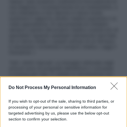
nessun caso possono costituire la formulazione di
una diagnosi o la prescrizione di un trattamento, e
non intendono e non devono in alcun modo
sostituire il rapporto diretto medico-paziente o la
visita specialistica. Si raccomanda di chiedere
sempre il parere del proprio medico curante e/o di
specialisti riguardo qualsiasi indicazione riportata.
Se si hanno dubbi o quesiti sull’uso di un farmaco
è necessario contattare il proprio medico. Leggi il
Disclaimer »
Tutti i diritti riservati. Le immagini utilizzate negli
articoli sono di proprietà dell’editore o concesse
in licenza per l’uso. È vietata la riproduzione non
autorizzata.
Do Not Process My Personal Information
If you wish to opt-out of the sale, sharing to third parties, or
Informativa
processing of your personal or sensitive information for
Privacy Policy
targeted advertising by us, please use the below opt-out
Cookie Policy
section to confirm your selection.
Note Legali