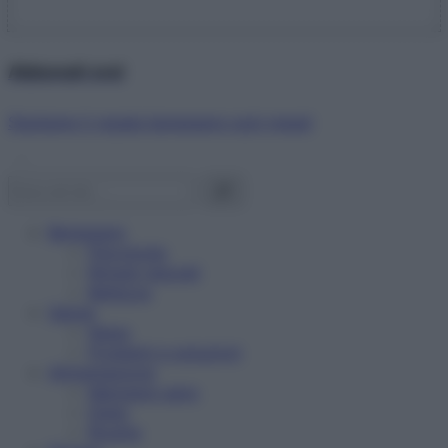
Abbonati ora!
Starbene ti regala benessere ogni mese!
Benessere
Psicologia
Rimedi naturali
Bellezza
Salute
News
Problemi e soluzioni
Alimentazione
Mangiare sano
Diete
Ricette