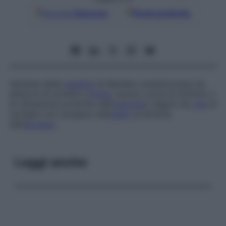
Google
Discover
Fonti preferite
Variante della
malattia
di Menière caratterizzata da
attacchi di sordità e
tinnito
(suono come di tintinnio o
di vibrazione avvertito dall’
orecchio
) seguiti da
crisi
di
vertigini con recupero dell’
udito
al termine
dell’
accesso
.
Leggi anche