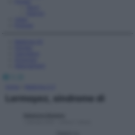
Fitness
Sport
Esercizi
Video
Podcast
Medicina AZ
Farmaci
Calcolatori
Oroscopo
Abbonamenti
Facebook
X
Instagram
Home
»
Medicina A-Z
Lermoyez, sindrome di
Redazione Starbene
1 Gennaio 2025 – Lettura 1 minuto
Seguici su