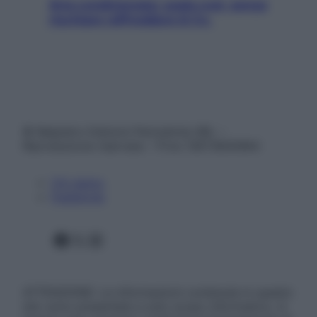
Aria condizionata: usala così, senza
rischiare raffreddore & Co.
© Belpietro Edizioni Periodiche SRL –
Riproduzione riservata – P.Iva 13673600964
Chi siamo
Pubblicità
Facebook
X
Instagram
ATTENZIONE: Le informazioni contenute in questo
sito sono presentate a solo scopo informativo, in