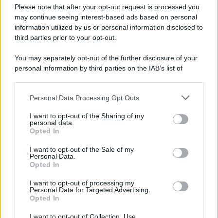
Preferenze Privacy
Please note that after your opt-out request is processed you
may continue seeing interest-based ads based on personal
information utilized by us or personal information disclosed to
third parties prior to your opt-out.
You may separately opt-out of the further disclosure of your
personal information by third parties on the IAB’s list of
downstream participants.
Personal Data Processing Opt Outs
This information may also be disclosed by us to third parties
on the IAB’s List of Downstream Participants that may further
I want to opt-out of the Sharing of my
disclose it to other third parties.
personal data.
Opted In
Please note that this website/app uses one or more Google
services and may gather and store information including but
I want to opt-out of the Sale of my
Personal Data.
not limited to your visit or usage behaviour. You may click to
Opted In
grant or deny consent to Google and its third-party tags to
use your data for below specified purposes in below Google
I want to opt-out of processing my
consent section.
Personal Data for Targeted Advertising.
Opted In
I want to opt-out of Collection, Use,