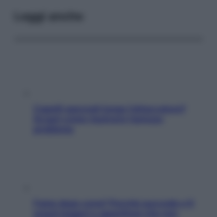
Leggi anche
Capelli spezzati lungo l’attaccatura?
Scopri come risolvere l’annoso
problema
Fame dopo cena? Perché succede e 6
snack leggeri e appetitosi che non