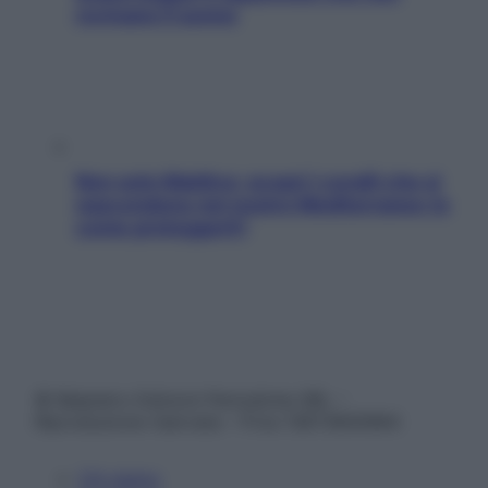
rovinano il sonno
Non solo Maldive: scopri i coralli che si
nascondono nel nostro Mediterraneo (e
come proteggerli)
© Belpietro Edizioni Periodiche SRL –
Riproduzione riservata – P.Iva 13673600964
Chi siamo