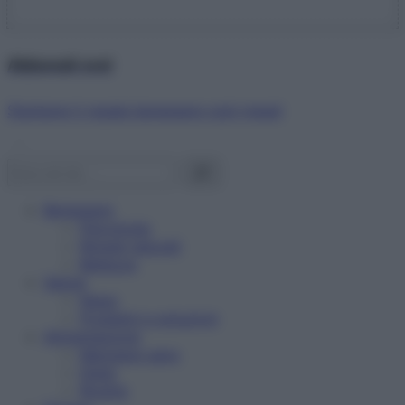
Abbonati ora!
Starbene ti regala benessere ogni mese!
Benessere
Psicologia
Rimedi naturali
Bellezza
Salute
News
Problemi e soluzioni
Alimentazione
Mangiare sano
Diete
Ricette