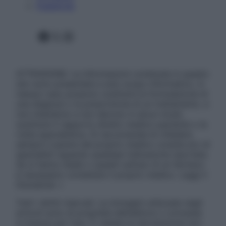
Pubblicità
Facebook
X
Instagram
ATTENZIONE: Le informazioni contenute in questo
sito sono presentate a solo scopo informativo, in
nessun caso possono costituire la formulazione di
una diagnosi o la prescrizione di un trattamento, e
non intendono e non devono in alcun modo
sostituire il rapporto diretto medico-paziente o la
visita specialistica. Si raccomanda di chiedere
sempre il parere del proprio medico curante e/o di
specialisti riguardo qualsiasi indicazione riportata.
Se si hanno dubbi o quesiti sull’uso di un farmaco
è necessario contattare il proprio medico. Leggi il
Disclaimer »
Tutti i diritti riservati. Le immagini utilizzate negli
articoli sono di proprietà dell’editore o concesse
in licenza per l’uso. È vietata la riproduzione non