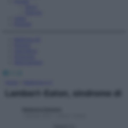
Fitness
Sport
Esercizi
Video
Podcast
Medicina AZ
Farmaci
Calcolatori
Oroscopo
Abbonamenti
Facebook
X
Instagram
Home
»
Medicina A-Z
Lambert-Eaton, sindrome di
Redazione Starbene
1 Gennaio 2025 – Lettura 1 minuto
Seguici su