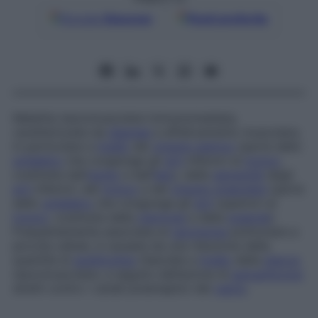
Google
Discover
Fonti preferite
Malattia neuromuscolare immunomediata,
caratterizzata da
dispnea
e affaticamento muscolare,
in particolare a
livello
del
cingolo pelvico
(parte dello
scheletro
che congiunge gli
arti
inferiori al
tronco
,
costituita dall’
ischio
e dall’
ileo
), delle
estremità
degli
arti
inferiori, del
tronco
e del
cingolo scapolare
(parte
dello
scheletro
che congiunge gli
arti
superiori al
tronco
, costituita dalla
clavicola
e dalla
scapola
).
Frequentemente associata al
carcinoma
polmonare a
piccole cellule, è causata da una riduzione della
quantità di
acetilcolina
rilasciata a
livello
della
placca
neuromuscolare, a seguito dell’azione di
autoanticorpi
diretti contro i canali presinaptici del
calcio
.