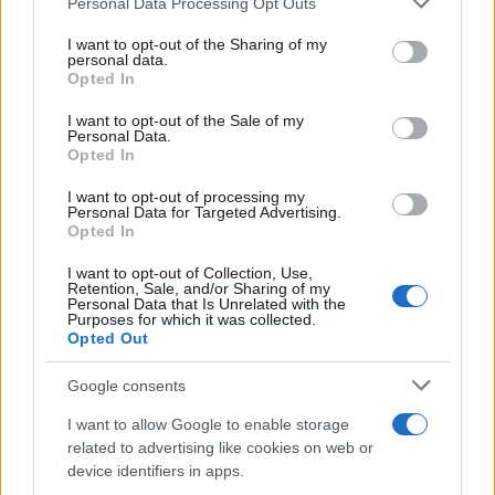
Personal Data Processing Opt Outs
This information may also be disclosed by us to third parties
on the IAB’s List of Downstream Participants that may further
I want to opt-out of the Sharing of my
disclose it to other third parties.
personal data.
Opted In
Please note that this website/app uses one or more Google
services and may gather and store information including but
I want to opt-out of the Sale of my
Personal Data.
not limited to your visit or usage behaviour. You may click to
Opted In
grant or deny consent to Google and its third-party tags to
use your data for below specified purposes in below Google
I want to opt-out of processing my
consent section.
Personal Data for Targeted Advertising.
Opted In
I want to opt-out of Collection, Use,
Retention, Sale, and/or Sharing of my
Personal Data that Is Unrelated with the
Purposes for which it was collected.
Opted Out
Google consents
I want to allow Google to enable storage
related to advertising like cookies on web or
device identifiers in apps.