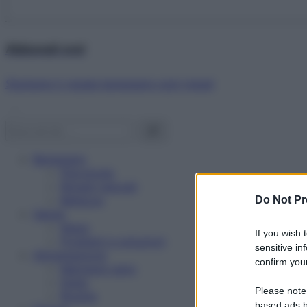
Abbonati ora!
Starbene ti regala benessere ogni mese!
Benessere
Psicologia
Rimedi naturali
Bellezza
Do Not Pr
Salute
News
If you wish 
Problemi e soluzioni
sensitive in
Alimentazione
confirm your
Mangiare sano
Diete
Please note
Ricette
based ads b