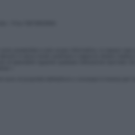
vata – P.Iva 13673600964
sono presentate a solo scopo informativo, in nessun caso p
devono in alcun modo sostituire il rapporto diretto medico-p
 di specialisti riguardo qualsiasi indicazione riportata. Se
aimer »
ticoli sono di proprietà dell’editore o concesse in licenza per 