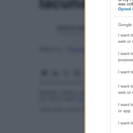
lacuna mag
was col
Opted 
Google 
Redazione Starbene
1 Gennaio 2025 – Lettura 1 minuto
I want t
web or d
Google
Discover
Fon
Seguici su
I want t
purpose
I want 
I want t
Recesso, simile a una
fossa
, nel tetto del
web or d
per mezzo della
valvola
.
I want t
Viene detto anche
seno di Guérin
.
or app.
I want t