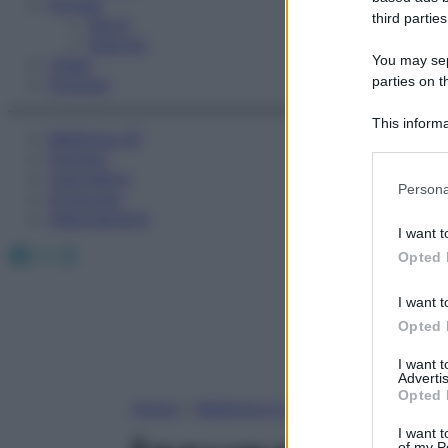
Fitness
third parties
Sport
Esercizi
You may sepa
Video
parties on t
Podcast
This informa
Medicina AZ
Participants
Farmaci
Calcolatori
Please note
Persona
Oroscopo
information 
Abbonamenti
deny consent
I want t
in below Go
Facebook
X
Instagram
Opted 
I want t
Opted 
I want 
Advertis
Opted 
Home
»
Medicina A-Z
I want t
of my P