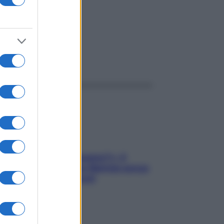
ggi anche
«Oggi che se magnamo?»: 4
ricette facili di Max Mariola senza
pesare gli ingredienti