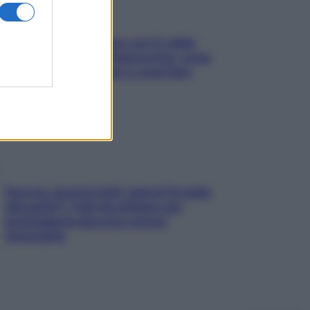
Perché la pressione con il caldo
scende e sale all’improvviso: cosa
succede alle donne e cosa fare
subito
Doccia, lavarsi tutti i giorni fa male
alla pelle? I miti da sfatare per
proteggerla davvero senza
stressarla