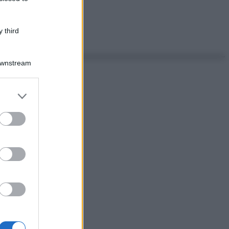
 third
Downstream
er and store
to grant or
ed purposes