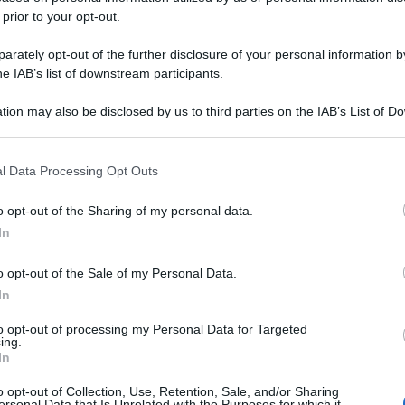
 prior to your opt-out.
rately opt-out of the further disclosure of your personal information by
he IAB’s list of downstream participants.
tion may also be disclosed by us to third parties on the IAB’s List of 
 that may further disclose it to other third parties.
 that this website/app uses one or more Google services and may gath
l Data Processing Opt Outs
including but not limited to your visit or usage behaviour. You may click 
 to Google and its third-party tags to use your data for below specifi
o opt-out of the Sharing of my personal data.
ogle consent section.
In
o opt-out of the Sale of my Personal Data.
In
to opt-out of processing my Personal Data for Targeted
ing.
In
o opt-out of Collection, Use, Retention, Sale, and/or Sharing
ersonal Data that Is Unrelated with the Purposes for which it