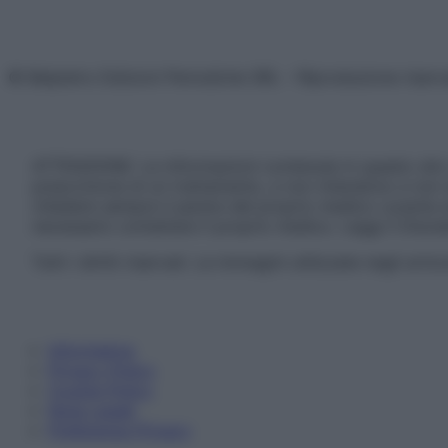
© Belpietro Edizioni Periodiche SRL – Riproduzione riser
ATTENZIONE: Le informazioni contenute in questo sito 
prescrizione di un trattamento, e non intendono e non 
chiedere sempre il parere del proprio medico curante e/o
necessario contattare il proprio medico. Leggi il Discl
Tutti i diritti riservati. Le immagini utilizzate negli ar
Informativa
Privacy Policy
Cookie Policy
Note Legali
Preferenze Privacy