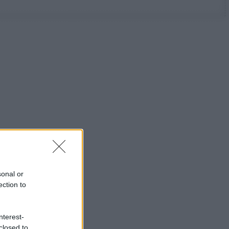
sonal or
ection to
nterest-
closed to