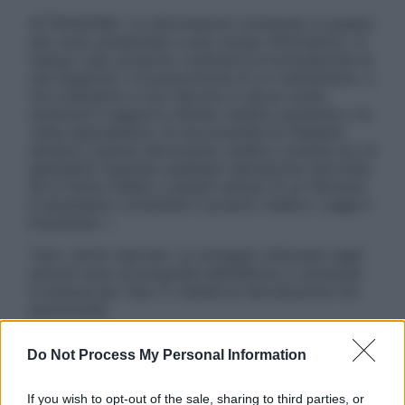
ATTENZIONE: Le informazioni contenute in questo
sito sono presentate a solo scopo informativo, in
nessun caso possono costituire la formulazione di
una diagnosi o la prescrizione di un trattamento, e
non intendono e non devono in alcun modo
sostituire il rapporto diretto medico-paziente o la
visita specialistica. Si raccomanda di chiedere
sempre il parere del proprio medico curante e/o di
specialisti riguardo qualsiasi indicazione riportata.
Se si hanno dubbi o quesiti sull’uso di un farmaco
è necessario contattare il proprio medico. Leggi il
Disclaimer »
Tutti i diritti riservati. Le immagini utilizzate negli
articoli sono di proprietà dell’editore o concesse
in licenza per l’uso. È vietata la riproduzione non
autorizzata.
Do Not Process My Personal Information
Informativa
If you wish to opt-out of the sale, sharing to third parties, or