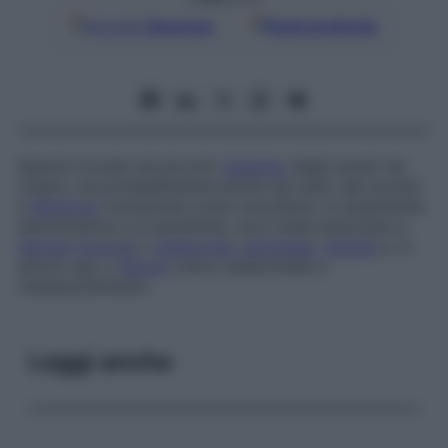
Google
Discover
Fonti preferite
Specie trovata nel piccolo
intestino
degli umani nei
tropici, ma probabilmente anche nel resto del mondo.
L’
infezione
conosciuta come
coccidiosi,
è usualmente
asintomatica e si autolimita, ma è stata associata a
diarrea
mucosa
o
steatorrea
,
anoressia
,
nausea
e, in
alcuni casi, a
dolore
colico addominale e
malassorbimento.
Leggi anche