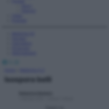
Fitness
Sport
Esercizi
Video
Podcast
Medicina AZ
Farmaci
Calcolatori
Oroscopo
Abbonamenti
Facebook
X
Instagram
Home
»
Medicina A-Z
Isospora belli
Redazione Starbene
1 Gennaio 2025 – Lettura 1 minuto
Seguici su