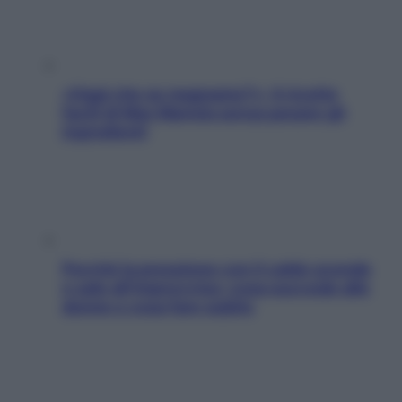
«Oggi che se magnamo?»: 4 ricette
facili di Max Mariola senza pesare gli
ingredienti
Perché la pressione con il caldo scende
e sale all’improvviso: cosa succede alle
donne e cosa fare subito