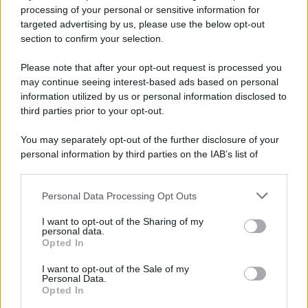
Privacy Policy
processing of your personal or sensitive information for
Cookie Policy
targeted advertising by us, please use the below opt-out
Note Legali
section to confirm your selection.
Preferenze Privacy
Please note that after your opt-out request is processed you
may continue seeing interest-based ads based on personal
information utilized by us or personal information disclosed to
third parties prior to your opt-out.
You may separately opt-out of the further disclosure of your
personal information by third parties on the IAB’s list of
downstream participants.
Personal Data Processing Opt Outs
This information may also be disclosed by us to third parties
on the IAB’s List of Downstream Participants that may further
I want to opt-out of the Sharing of my
disclose it to other third parties.
personal data.
Opted In
Please note that this website/app uses one or more Google
services and may gather and store information including but
I want to opt-out of the Sale of my
Personal Data.
not limited to your visit or usage behaviour. You may click to
Opted In
grant or deny consent to Google and its third-party tags to