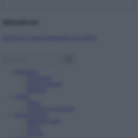
Abbonati ora!
Starbene ti regala benessere ogni mese!
Benessere
Psicologia
Rimedi naturali
Bellezza
Salute
News
Problemi e soluzioni
Alimentazione
Mangiare sano
Diete
Ricette