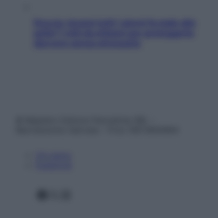
Doccia, lavarsi tutti i giorni fa male alla
pelle? I miti da sfatare per proteggerla
davvero senza stressarla
© Belpietro Edizioni Periodiche SRL –
Riproduzione riservata – P.Iva 13673600964
Chi siamo
Pubblicità
Facebook
X
Instagram