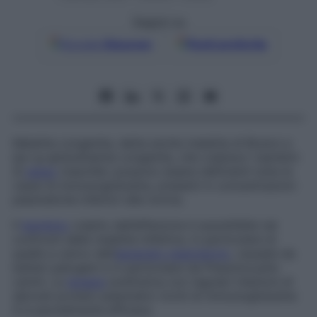
Seguici su
Google
Discover
Fonti preferite
Malattia congenita, detta anche
malattia di Bruton
e
ipo
–
g
–
globulinemia congenita
, che colpisce i bambini
di
sesso
maschile: possono essere deficienti tutte le
classi di immunoglobuline, presenti in concentrazioni
plasmatiche inferiori alla norma.
Il
bambino
colpito dall’affezione è suscettibile nei
confronti delle malattie infettive, in particolare di
quelle a carico dell’
apparato respiratorio
, causate da
batteri patogeni e in particolare da
Pneumocystis
carinii
. La
terapia
sostitutiva con regolari iniezioni di
derivati proteici plasmatici ricchi di immunoglobuline
G è parzialmente efficace.