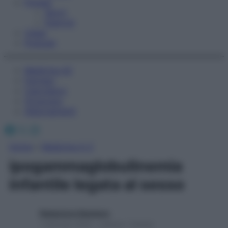
Fitness
Sport
Esercizi
Video
Podcast
Medicina AZ
Farmaci
Calcolatori
Oroscopo
Abbonamenti
Facebook
X
Instagram
Home
»
Medicina A-Z
ipogammaglobulinemia
infantile legata al sesso
Redazione Starbene
1 Gennaio 2025 – Lettura 1 minuto