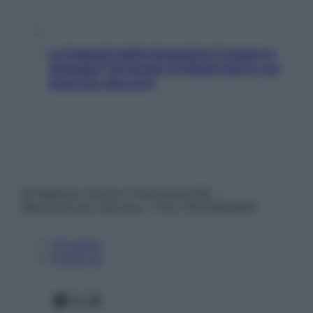
La trappola della dopamina ti segue in
spiaggia? Strategie di digital detox per
staccare davvero
© Belpietro Edizioni Periodiche SRL –
Riproduzione riservata – P.Iva 13673600964
Chi siamo
Pubblicità
Facebook
X
Instagram