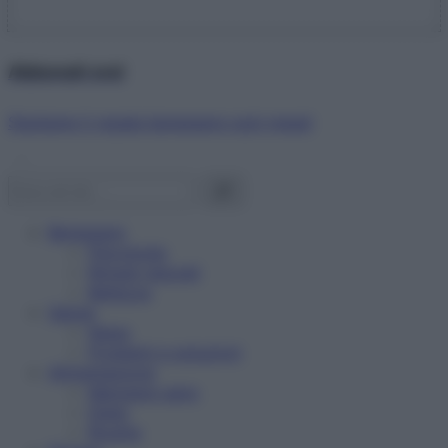
Abbonati ora!
Starbene ti regala benessere ogni mese!
Benessere
Psicologia
Rimedi naturali
Bellezza
Salute
News
Problemi e soluzioni
Alimentazione
Mangiare sano
Diete
Ricette