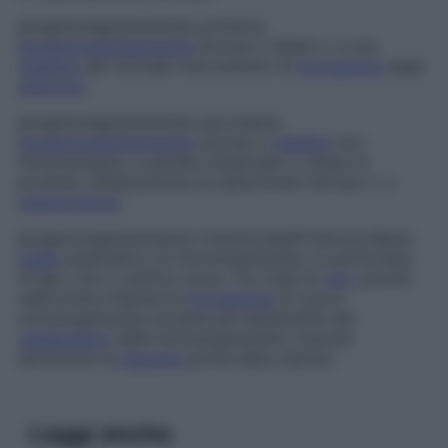
Ipogammaglobulinemia primitiva
Ipogammaglobulinemia
dovuta a difetti o a una
malattia
del normale meccanismo di
formazione
degli
anticorpi
.
Ipogammaglobulinemia secondaria
Ipogammaglobulinemia
dovuta a
malattia
non
immunologica, a perdita intestinale o renale di
proteine, all’assunzione di determinati farmaci o a
malnutrizione
.
Ipogammaglobulinemia transitoria
dell’infanzia
Basso
livello
plasmatico di immunoglobuline, in particolare
di IgG, che si verifica verso i tre mesi di
vita
, poiché
nella prima infanzia la
formazione
di nuove
immunoglobuline avviene più lentamente del
catabolismo
delle immunoglobuline ricevute
attraverso la
placenta
prima della nascita.
Leggi anche