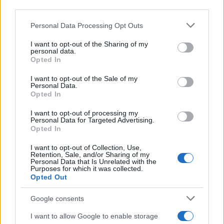
downstream participants.
Personal Data Processing Opt Outs
This information may also be disclosed by us to third parties
on the IAB’s List of Downstream Participants that may further
I want to opt-out of the Sharing of my
disclose it to other third parties.
personal data.
Opted In
Please note that this website/app uses one or more Google
services and may gather and store information including but
I want to opt-out of the Sale of my
Personal Data.
not limited to your visit or usage behaviour. You may click to
Opted In
grant or deny consent to Google and its third-party tags to
use your data for below specified purposes in below Google
I want to opt-out of processing my
consent section.
Personal Data for Targeted Advertising.
Opted In
I want to opt-out of Collection, Use,
Retention, Sale, and/or Sharing of my
Personal Data that Is Unrelated with the
Purposes for which it was collected.
Opted Out
Google consents
I want to allow Google to enable storage