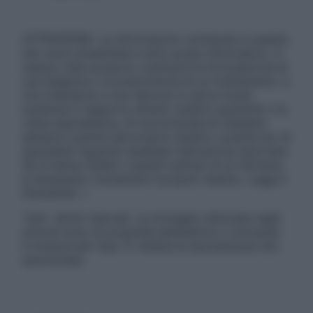
ATTENZIONE: Le informazioni contenute in questo
sito sono presentate a solo scopo informativo, in
nessun caso possono costituire la formulazione di
una diagnosi o la prescrizione di un trattamento, e
non intendono e non devono in alcun modo
sostituire il rapporto diretto medico-paziente o la
visita specialistica. Si raccomanda di chiedere
sempre il parere del proprio medico curante e/o di
specialisti riguardo qualsiasi indicazione riportata.
Se si hanno dubbi o quesiti sull’uso di un farmaco
è necessario contattare il proprio medico. Leggi il
Disclaimer »
Tutti i diritti riservati. Le immagini utilizzate negli
articoli sono di proprietà dell’editore o concesse
in licenza per l’uso. È vietata la riproduzione non
autorizzata.