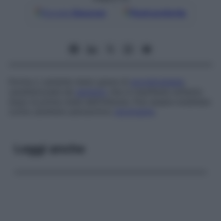
Google
Discover
Fonti preferite
Forma o variante meno grave di
acondroplasia
,
caratterizzata da
nanismo
che si manifesta soltanto
dopo la prima metà dell’infanzia. Può essere ereditata
come carattere autosomico
dominante
.
Leggi anche