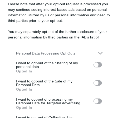
Preferenze Privacy
Please note that after your opt-out request is processed you
may continue seeing interest-based ads based on personal
information utilized by us or personal information disclosed to
third parties prior to your opt-out.
You may separately opt-out of the further disclosure of your
personal information by third parties on the IAB’s list of
downstream participants.
Personal Data Processing Opt Outs
This information may also be disclosed by us to third parties
on the IAB’s List of Downstream Participants that may further
I want to opt-out of the Sharing of my
disclose it to other third parties.
personal data.
Opted In
Please note that this website/app uses one or more Google
services and may gather and store information including but
I want to opt-out of the Sale of my
Personal Data.
not limited to your visit or usage behaviour. You may click to
Opted In
grant or deny consent to Google and its third-party tags to
use your data for below specified purposes in below Google
I want to opt-out of processing my
consent section.
Personal Data for Targeted Advertising.
Opted In
I want to opt-out of Collection, Use,