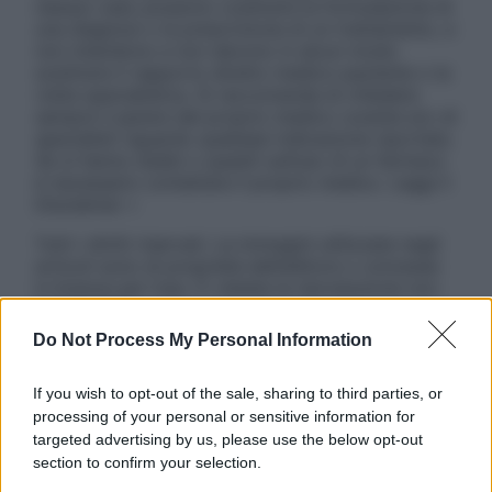
nessun caso possono costituire la formulazione di
una diagnosi o la prescrizione di un trattamento, e
non intendono e non devono in alcun modo
sostituire il rapporto diretto medico-paziente o la
visita specialistica. Si raccomanda di chiedere
sempre il parere del proprio medico curante e/o di
specialisti riguardo qualsiasi indicazione riportata.
Se si hanno dubbi o quesiti sull’uso di un farmaco
è necessario contattare il proprio medico. Leggi il
Disclaimer »
Tutti i diritti riservati. Le immagini utilizzate negli
articoli sono di proprietà dell’editore o concesse
in licenza per l’uso. È vietata la riproduzione non
autorizzata.
Do Not Process My Personal Information
If you wish to opt-out of the sale, sharing to third parties, or
Informativa
processing of your personal or sensitive information for
Privacy Policy
targeted advertising by us, please use the below opt-out
Cookie Policy
section to confirm your selection.
Note Legali