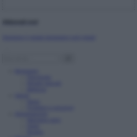
Abbonati ora!
Starbene ti regala benessere ogni mese!
Benessere
Psicologia
Rimedi naturali
Bellezza
Salute
News
Problemi e soluzioni
Alimentazione
Mangiare sano
Diete
Ricette