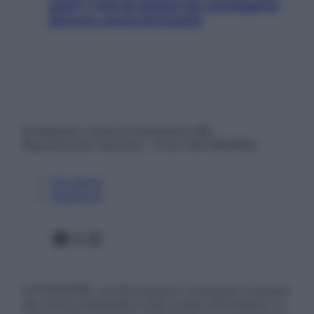
pelle? I miti da sfatare per proteggerla
davvero senza stressarla
© Belpietro Edizioni Periodiche SRL –
Riproduzione riservata – P.Iva 13673600964
Chi siamo
Pubblicità
Facebook
X
Instagram
ATTENZIONE: Le informazioni contenute in questo
sito sono presentate a solo scopo informativo, in