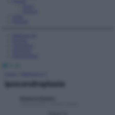
Fitness
Sport
Esercizi
Video
Podcast
Medicina AZ
Farmaci
Calcolatori
Oroscopo
Abbonamenti
Facebook
X
Instagram
Home
»
Medicina A-Z
ipocondroplasia
Redazione Starbene
1 Gennaio 2025 – Lettura 1 minuto
Seguici su