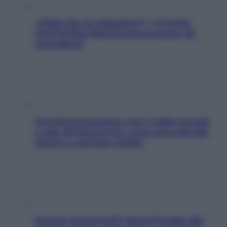
«Oggi che se magnamo?»: 4 ricette
facili di Max Mariola senza pesare gli
ingredienti
Perché la pressione con il caldo scende
e sale all’improvviso: cosa succede alle
donne e cosa fare subito
Doccia, lavarsi tutti i giorni fa male alla