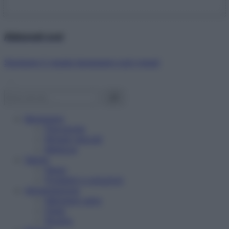
Abbonati ora!
Starbene ti regala benessere ogni mese!
Benessere
Psicologia
Rimedi naturali
Bellezza
Salute
News
Problemi e soluzioni
Alimentazione
Mangiare sano
Diete
Ricette