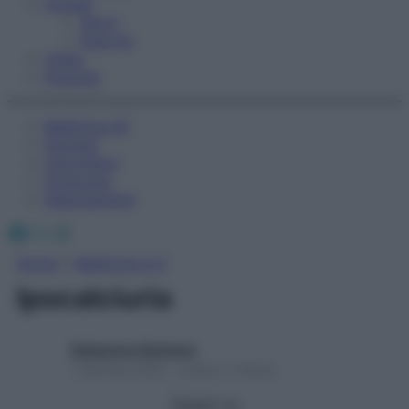
Fitness
Sport
Esercizi
Video
Podcast
Medicina AZ
Farmaci
Calcolatori
Oroscopo
Abbonamenti
Facebook
X
Instagram
Home
»
Medicina A-Z
Ipocalciuria
Redazione Starbene
1 Gennaio 2025 – Lettura 1 minuto
Seguici su