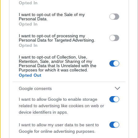
Opted In
Please note that this website/app uses one or more Google
services and may gather and store information including but
I want to opt-out of the Sale of my
Personal Data.
not limited to your visit or usage behaviour. You may click to
Opted In
grant or deny consent to Google and its third-party tags to
use your data for below specified purposes in below Google
I want to opt-out of processing my
consent section.
Personal Data for Targeted Advertising.
Opted In
I want to opt-out of Collection, Use,
Retention, Sale, and/or Sharing of my
Personal Data that Is Unrelated with the
Purposes for which it was collected.
Opted Out
Google consents
I want to allow Google to enable storage
related to advertising like cookies on web or
device identifiers in apps.
I want to allow my user data to be sent to
Google for online advertising purposes.