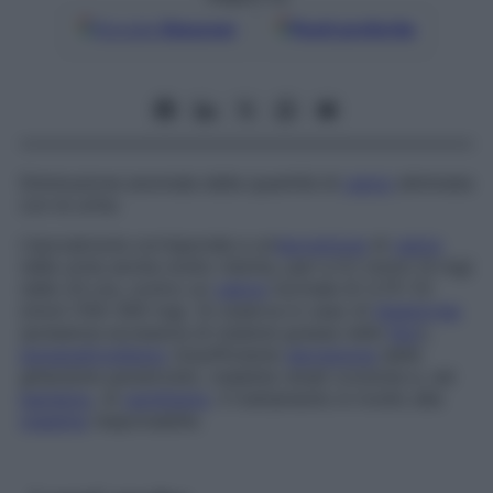
Google
Discover
Fonti preferite
Diminuzione anomala della quantità di
calcio
eliminata
con le urine.
L’ipocalciuria corrisponde a un’
escrezione
di
calcio
nelle urine anche molto ridotta, pari a 0,1 mmol (4 mg)
nelle 24 ore, contro un
valore
normale di 3,75-7,5
mmol (150-300 mg). Si osserva in caso di
steatorrea
(presenza eccessiva di materie grasse nelle
feci
),
ipoparatiroidismo
(insufficiente
secrezione
delle
ghiandole paratiroidi), malattie renali croniche e, nel
bambino
, di
rachitismo
. Il trattamento è rivolto alla
malattia
responsabile.