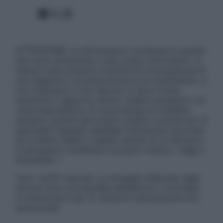
Facebook
X
Instagram
ATTENZIONE: Le informazioni contenute in questo
sito sono presentate a solo scopo informativo, in
nessun caso possono costituire la formulazione di
una diagnosi o la prescrizione di un trattamento, e
non intendono e non devono in alcun modo
sostituire il rapporto diretto medico-paziente o la
visita specialistica. Si raccomanda di chiedere
sempre il parere del proprio medico curante e/o di
specialisti riguardo qualsiasi indicazione riportata.
Se si hanno dubbi o quesiti sull’uso di un farmaco
è necessario contattare il proprio medico. Leggi il
Disclaimer »
Tutti i diritti riservati. Le immagini utilizzate negli
articoli sono di proprietà dell’editore o concesse
in licenza per l’uso. È vietata la riproduzione non
autorizzata.