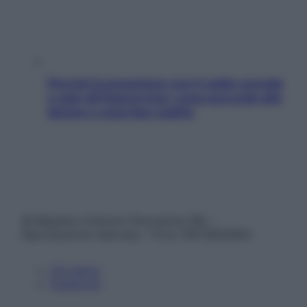
Perché la pressione con il caldo scende
e sale all’improvviso: cosa succede alle
donne e cosa fare subito
© Belpietro Edizioni Periodiche SRL –
Riproduzione riservata – P.Iva 13673600964
Chi siamo
Pubblicità