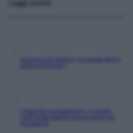
Leggi anche
Sicurezza al volante: i 5 consigli dell’ex
pilota di Formula 1
«Oggi che se magnamo?»: 4 ricette
facili di Max Mariola senza pesare gli
ingredienti