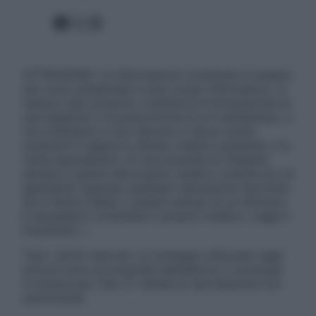
Facebook
X
Instagram
ATTENZIONE: Le informazioni contenute in questo
sito sono presentate a solo scopo informativo, in
nessun caso possono costituire la formulazione di
una diagnosi o la prescrizione di un trattamento, e
non intendono e non devono in alcun modo
sostituire il rapporto diretto medico-paziente o la
visita specialistica. Si raccomanda di chiedere
sempre il parere del proprio medico curante e/o di
specialisti riguardo qualsiasi indicazione riportata.
Se si hanno dubbi o quesiti sull’uso di un farmaco
è necessario contattare il proprio medico. Leggi il
Disclaimer »
Tutti i diritti riservati. Le immagini utilizzate negli
articoli sono di proprietà dell’editore o concesse
in licenza per l’uso. È vietata la riproduzione non
autorizzata.