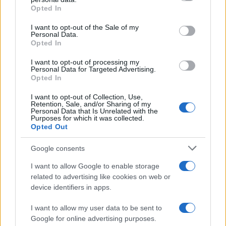
Opted In
Please note that this website/app uses one or more Google
services and may gather and store information including but
I want to opt-out of the Sale of my
Personal Data.
not limited to your visit or usage behaviour. You may click to
Opted In
grant or deny consent to Google and its third-party tags to
use your data for below specified purposes in below Google
I want to opt-out of processing my
consent section.
Personal Data for Targeted Advertising.
Opted In
I want to opt-out of Collection, Use,
Retention, Sale, and/or Sharing of my
Personal Data that Is Unrelated with the
Purposes for which it was collected.
Opted Out
Google consents
I want to allow Google to enable storage
related to advertising like cookies on web or
device identifiers in apps.
I want to allow my user data to be sent to
Google for online advertising purposes.