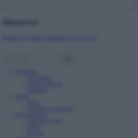
Abbonati ora!
Starbene ti regala benessere ogni mese!
Benessere
Psicologia
Rimedi naturali
Bellezza
Salute
News
Problemi e soluzioni
Alimentazione
Mangiare sano
Diete
Ricette