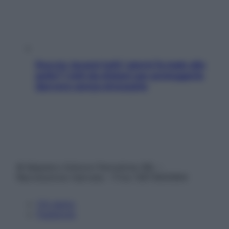
Doccia, lavarsi tutti i giorni fa male alla
pelle? I miti da sfatare per proteggerla
davvero senza stressarla
© Belpietro Edizioni Periodiche SRL –
Riproduzione riservata – P.Iva 13673600964
Chi siamo
Pubblicità