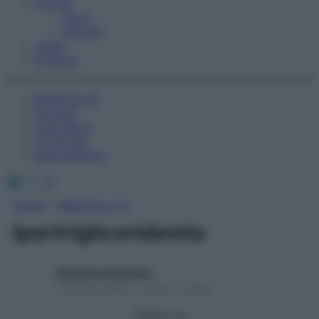
Fitness
Sport
Esercizi
Video
Podcast
Medicina AZ
Farmaci
Calcolatori
Oroscopo
Abbonamenti
Facebook
X
Instagram
Home
»
Medicina A-Z
Ipertrigliceridemia
Redazione Starbene
1 Gennaio 2025 – Lettura 1 minuto
Seguici su