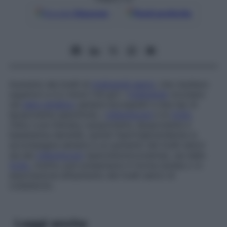
Google
Discover
Fonti preferite
Aumento dei livelli di
trigliceridi sierici
, che risultano
superiori a 2,2 mmol (1,8 g)/l. I
trigliceridi
circolano
nel
siero ematico
sempre accoppiati a due tipi di
lipoproteine specifiche, i
chilomicroni
e le
VLDL
(
Very-Low-Density Lipoproteins
, lipoproteine a
bassissima densità), quindi l’ipertrigliceridemia si
accompagna sempre a un aumento dei livelli sierici
sia dei
chilomicroni
(iperchilomicronemia), sia delle
VLDL
; inoltre, può presentarsi in forma isolata o in
associazione all’aumento dei livelli sierici di
colesterolo.
Leggi anche