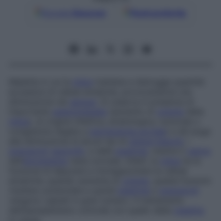
Google
Discover
Fonti preferite
Malattia in cui la
milza
trattiene e distrugge quantità
eccessive di cellule ematiche, provocandone una
diminuzione nel
sangue
. Si osserva in presenza di
importante
splenomegalia
(aumento di
volume
della
milza
), di origine infettiva, ematologica, tumorale o
congestizia (legata a
ipertensione portale
) e dà luogo
alla diminuzione di alcuni tipi di
globuli bianchi
, i
granulociti
neutrofili
, e delle
piastrine
, mentre il
valore
dell’
emoglobina
resta normale. Infatti, la
milza
ha la
funzione di depurare e immagazzinare le cellule
ematiche; quando aumenta di
volume
, queste funzioni
risultano potenziate e quindi
piastrine
e
granulociti
vengono captati in gran numero. Il trattamento
dell’ipersplenismo coincide con quello della
malattia
in causa.