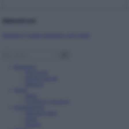
Abbonati ora!
Starbene ti regala benessere ogni mese!
Benessere
Psicologia
Rimedi naturali
Bellezza
Salute
News
Problemi e soluzioni
Alimentazione
Mangiare sano
Diete
Ricette