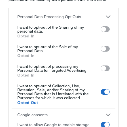
downstream participants.
Personal Data Processing Opt Outs
This information may also be disclosed by us to third parties
on the IAB’s List of Downstream Participants that may further
I want to opt-out of the Sharing of my
disclose it to other third parties.
personal data.
Opted In
Please note that this website/app uses one or more Google
services and may gather and store information including but
I want to opt-out of the Sale of my
Personal Data.
not limited to your visit or usage behaviour. You may click to
Opted In
grant or deny consent to Google and its third-party tags to
use your data for below specified purposes in below Google
I want to opt-out of processing my
consent section.
Personal Data for Targeted Advertising.
Opted In
I want to opt-out of Collection, Use,
Retention, Sale, and/or Sharing of my
Personal Data that Is Unrelated with the
Purposes for which it was collected.
Opted Out
Google consents
I want to allow Google to enable storage