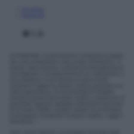
Chi siamo
Pubblicità
Facebook
X
Instagram
ATTENZIONE: Le informazioni contenute in questo
sito sono presentate a solo scopo informativo, in
nessun caso possono costituire la formulazione di
una diagnosi o la prescrizione di un trattamento, e
non intendono e non devono in alcun modo
sostituire il rapporto diretto medico-paziente o la
visita specialistica. Si raccomanda di chiedere
sempre il parere del proprio medico curante e/o di
specialisti riguardo qualsiasi indicazione riportata.
Se si hanno dubbi o quesiti sull’uso di un farmaco
è necessario contattare il proprio medico. Leggi il
Disclaimer »
Tutti i diritti riservati. Le immagini utilizzate negli