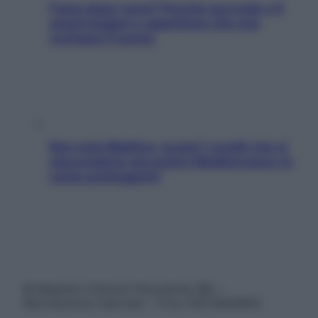
Fame dopo cena? Perché succede e 6
snack leggeri e appetitosi che non
rovinano il sonno
Non solo Maldive: scopri i coralli che si
nascondono nel nostro Mediterraneo (e
come proteggerli)
© Belpietro Edizioni Periodiche SRL –
Riproduzione riservata – P.Iva 13673600964