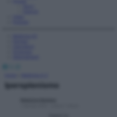
Fitness
Sport
Esercizi
Video
Podcast
Medicina AZ
Farmaci
Calcolatori
Oroscopo
Abbonamenti
Facebook
X
Instagram
Home
»
Medicina A-Z
Ipersplenismo
Redazione Starbene
1 Gennaio 2025 – Lettura 1 minuto
Seguici su