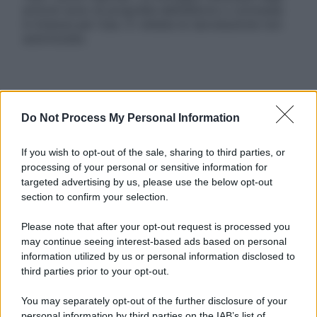
articoli sono di proprietà dell’editore o concesse
in licenza per l’uso. È vietata la riproduzione non
autorizzata.
Informativa
Privacy Policy
Do Not Process My Personal Information
Cookie Policy
Note Legali
If you wish to opt-out of the sale, sharing to third parties, or
Preferenze Privacy
processing of your personal or sensitive information for
targeted advertising by us, please use the below opt-out
section to confirm your selection.
Please note that after your opt-out request is processed you
may continue seeing interest-based ads based on personal
information utilized by us or personal information disclosed to
third parties prior to your opt-out.
You may separately opt-out of the further disclosure of your
personal information by third parties on the IAB’s list of