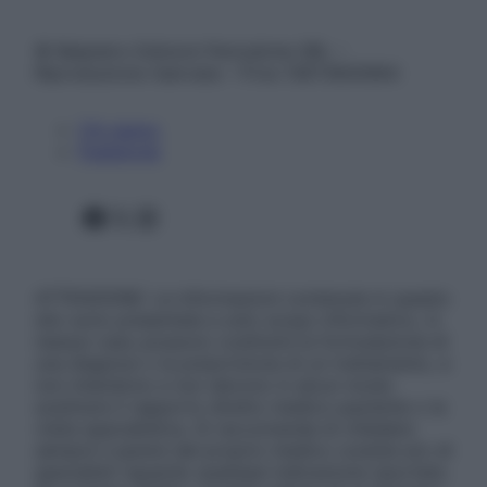
© Belpietro Edizioni Periodiche SRL –
Riproduzione riservata – P.Iva 13673600964
Chi siamo
Pubblicità
Facebook
X
Instagram
ATTENZIONE: Le informazioni contenute in questo
sito sono presentate a solo scopo informativo, in
nessun caso possono costituire la formulazione di
una diagnosi o la prescrizione di un trattamento, e
non intendono e non devono in alcun modo
sostituire il rapporto diretto medico-paziente o la
visita specialistica. Si raccomanda di chiedere
sempre il parere del proprio medico curante e/o di
specialisti riguardo qualsiasi indicazione riportata.