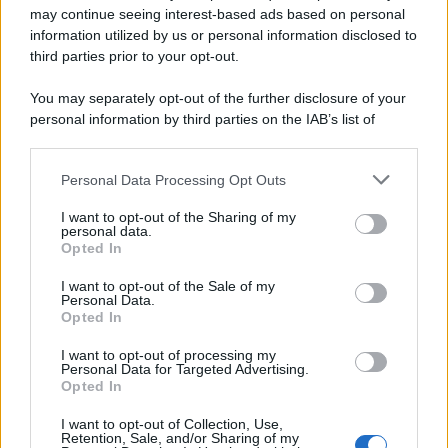
may continue seeing interest-based ads based on personal
information utilized by us or personal information disclosed to
third parties prior to your opt-out.
You may separately opt-out of the further disclosure of your
personal information by third parties on the IAB’s list of
downstream participants.
Personal Data Processing Opt Outs
This information may also be disclosed by us to third parties
on the IAB’s List of Downstream Participants that may further
I want to opt-out of the Sharing of my
disclose it to other third parties.
personal data.
Opted In
Please note that this website/app uses one or more Google
services and may gather and store information including but
I want to opt-out of the Sale of my
Personal Data.
not limited to your visit or usage behaviour. You may click to
Opted In
grant or deny consent to Google and its third-party tags to
use your data for below specified purposes in below Google
I want to opt-out of processing my
consent section.
Personal Data for Targeted Advertising.
Opted In
I want to opt-out of Collection, Use,
Retention, Sale, and/or Sharing of my