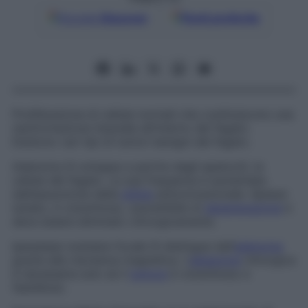
Google
Discover
Fonti preferite
Proliferazione di cellule normali che costituiscono una
neoformazione tissutale all’interno del fegato.
Esistono vari tipi di tumori benigni del fegato.
Adenoma
Si sviluppa a partire dagli epatociti, le
cellule del fegato. La sua frequenza è aumentata
dall’assunzione della
pillola
anticoncezionale. Spesso
isolato, è voluminoso, suscettibile di
degenerazione
e
deve essere eliminato chirurgicamente.
Iperplasia nodulare focale
Si distingue dall’
adenoma
grazie alla risonanza magnetica. L’
ablazione
chirurgica
è necessaria solo se il
tumore
è voluminoso e
fastidioso.