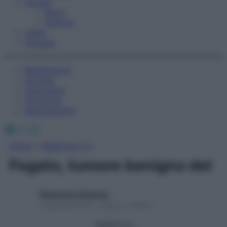
Fitness
Sport
Esercizi
Video
Podcast
Medicina AZ
Farmaci
Calcolatori
Oroscopo
Abbonamenti
Facebook
X
Instagram
Home
»
Medicina A-Z
Fegato, tumore benigno del
Redazione Starbene
1 Gennaio 2025 – Lettura 1 minuto
Seguici su