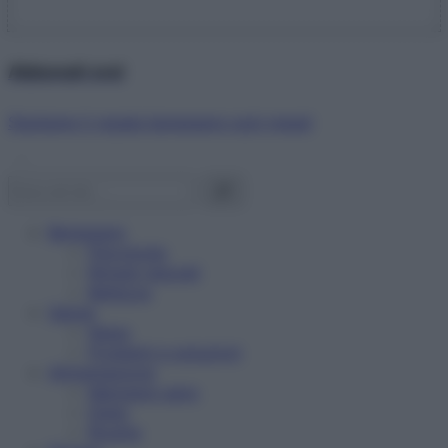
Abbonati ora!
Starbene ti regala benessere ogni mese!
Benessere
Psicologia
Rimedi naturali
Bellezza
Salute
News
Problemi e soluzioni
Alimentazione
Mangiare sano
Diete
Ricette