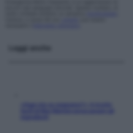
Emangioma
Molto frequente, è un agglomerato di
piccoli vasi sanguigni anomali. Spesso multiplo, di
solito richiede soltanto un semplice
monitoraggio
;
tuttavia, a causa del suo
volume
, può essere
necessario l’
intervento chirurgico
.
Leggi anche
«Oggi che se magnamo?»: 4 ricette
facili di Max Mariola senza pesare gli
ingredienti