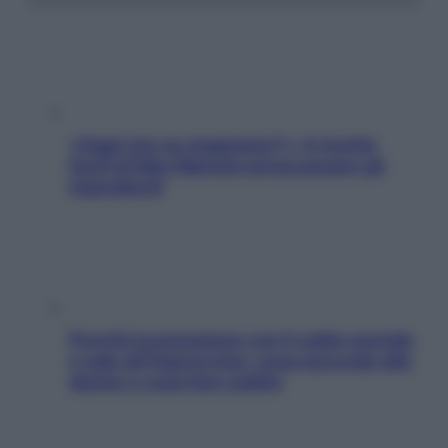
«Oggi che se magnamo?»: 4 ricette
facili di Max Mariola senza pesare gli
ingredienti
Perché la pressione con il caldo scende
e sale all’improvviso: cosa succede alle
donne e cosa fare subito