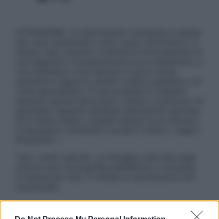
ATTENZIONE: Le informazioni contenute in questo
sito sono presentate a solo scopo informativo, in
nessun caso possono costituire la formulazione di
una diagnosi o la prescrizione di un trattamento, e
non intendono e non devono in alcun modo
sostituire il rapporto diretto medico-paziente o la
visita specialistica. Si raccomanda di chiedere
sempre il parere del proprio medico curante e/o di
specialisti riguardo qualsiasi indicazione riportata.
Se si hanno dubbi o quesiti sull’uso di un farmaco
è necessario contattare il proprio medico. Leggi il
Disclaimer »
Tutti i diritti riservati. Le immagini utilizzate negli
articoli sono di proprietà dell’editore o concesse
in licenza per l’uso. È vietata la riproduzione non
autorizzata.