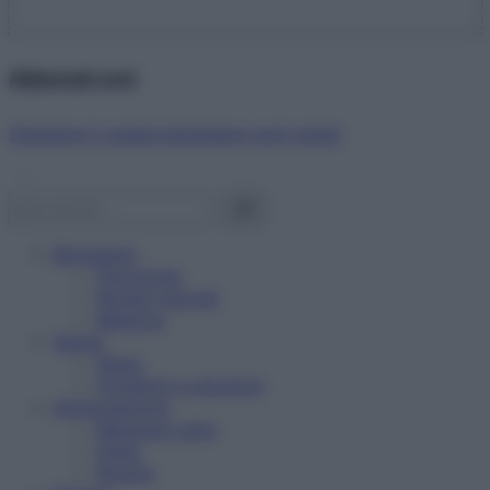
Abbonati ora!
Starbene ti regala benessere ogni mese!
Benessere
Psicologia
Rimedi naturali
Bellezza
Salute
News
Problemi e soluzioni
Alimentazione
Mangiare sano
Diete
Ricette