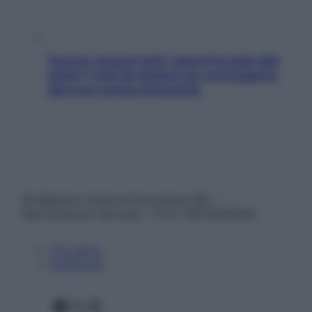
Doccia, lavarsi tutti i giorni fa male alla
pelle? I miti da sfatare per proteggerla
davvero senza stressarla
© Belpietro Edizioni Periodiche SRL –
Riproduzione riservata – P.Iva 13673600964
Chi siamo
Pubblicità
Facebook
X
Instagram