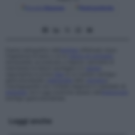
Google
Discover
Fonti preferite
Esame radiografico dell’
esofago
effettuato dopo
l’ingestione di bario o di un
mezzo di contrasto
idrosolubile; se praticato a digiuno, permette di
individuare le lesioni esofagee e in
genere
rappresenta la prima
fase
di un transito esofago-
gastroduodenale (
radiografia
dello
stomaco
).
L’esofagografia non richiede degenza in ospedale né
anestesia
, ed è oggi sostituita spesso dall’
endoscopia
esofago-gastroduodenale.
Leggi anche