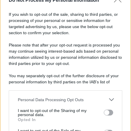
Do Not Process My Personal Information
Informativa
Privacy Policy
If you wish to opt-out of the sale, sharing to third parties, or
Cookie Policy
processing of your personal or sensitive information for
Note Legali
targeted advertising by us, please use the below opt-out
Preferenze Privacy
section to confirm your selection.
Please note that after your opt-out request is processed you
may continue seeing interest-based ads based on personal
information utilized by us or personal information disclosed to
third parties prior to your opt-out.
You may separately opt-out of the further disclosure of your
personal information by third parties on the IAB’s list of
downstream participants.
Personal Data Processing Opt Outs
This information may also be disclosed by us to third parties
on the IAB’s List of Downstream Participants that may further
I want to opt-out of the Sharing of my
disclose it to other third parties.
personal data.
Opted In
Please note that this website/app uses one or more Google
services and may gather and store information including but
I want to opt-out of the Sale of my