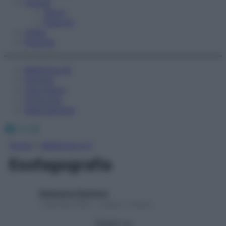
Fitness
Sport
Esercizi
Video
Podcast
Medicina AZ
Farmaci
Calcolatori
Oroscopo
Abbonamenti
Facebook
X
Instagram
Home
»
Medicina A-Z
Esofagografia
Redazione Starbene
1 Gennaio 2025 – Lettura 1 minuto
Seguici su