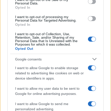
Personal Data.
not limited to your visit or usage behaviour. You may click to
Opted In
grant or deny consent to Google and its third-party tags to
use your data for below specified purposes in below Google
I want to opt-out of processing my
consent section.
Personal Data for Targeted Advertising.
Opted In
I want to opt-out of Collection, Use,
Retention, Sale, and/or Sharing of my
Personal Data that Is Unrelated with the
Purposes for which it was collected.
Opted Out
Google consents
I want to allow Google to enable storage
related to advertising like cookies on web or
device identifiers in apps.
I want to allow my user data to be sent to
Google for online advertising purposes.
I want to allow Google to send me
personalized advertising.