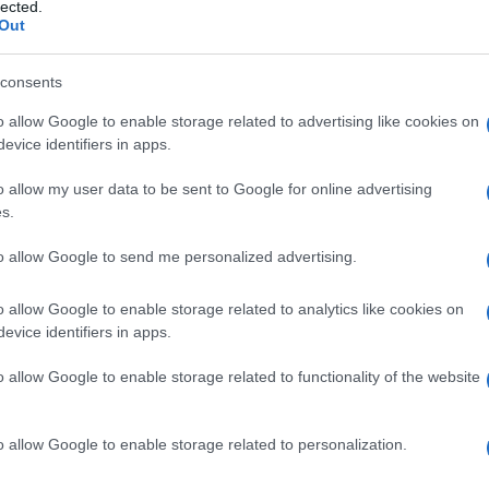
morfo
lected.
Out
consents
o allow Google to enable storage related to advertising like cookies on
Le
evice identifiers in apps.
ti preferite
o allow my user data to be sent to Google for online advertising
s.
to allow Google to send me personalized advertising.
o allow Google to enable storage related to analytics like cookies on
evice identifiers in apps.
oni a forma di coccarda,
indice
di uno stato di
limorfo, noto anche come
eritema essudante
o allow Google to enable storage related to functionality of the website
ezioni virali (herpes,
herpes zoster
,
varicella
,
 B), quelle microbiche (
tubercolosi
,
lebbra
) o
icline, sulfamidici, estrogeni, antinfiammatori).
o allow Google to enable storage related to personalization.
malattia
sistemica (connettivite), oppure a
cancro
profondo. La sua origine rimane sconosciuta