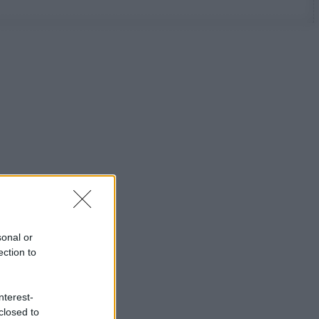
sonal or
ection to
nterest-
closed to