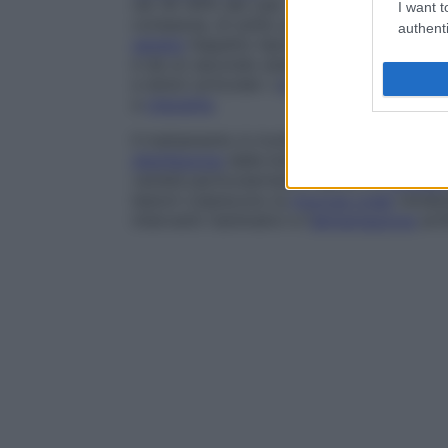
nel 30-40% dei casi. Tende a colpire più s
I want t
comparsa, di solito agli
arti
, di placche r
authenti
genere
l’aspetto tipico di una bolla centr
e da un secondo anello disseminato di bol
e dolori articolari. L’
eritema
polimorfo pu
e
cheratite
.
Il trattamento è rivolto soprattutto all’af
disinfezione
delle bolle; l’assunzione di c
varietà particolarmente severa di
eritema
lesioni colpiscono la
mucosa orale
rendend
interventi rianimativi e l’
alimentazione
arti