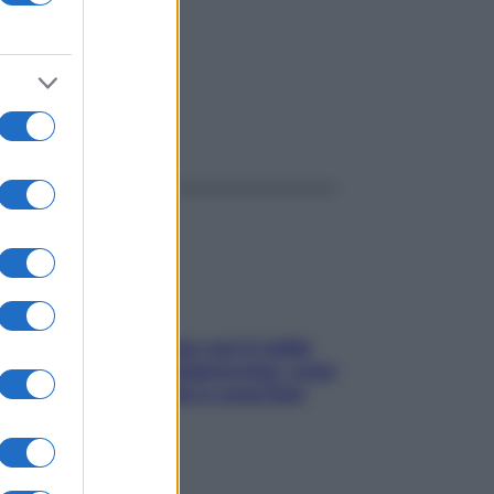
ggi anche
Perché la pressione con il caldo
scende e sale all’improvviso: cosa
succede alle donne e cosa fare
subito