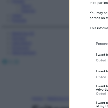
Fitness
third parties
Sport
Esercizi
You may sepa
Video
parties on t
Podcast
This informa
Medicina AZ
Participants
Farmaci
Please note
Calcolatori
Persona
information 
Oroscopo
deny consent
Abbonamenti
I want t
in below Go
Facebook
X
Instagram
Opted 
I want t
Opted 
I want 
Advertis
Opted 
Home
»
Medicina A-Z
I want t
of my P