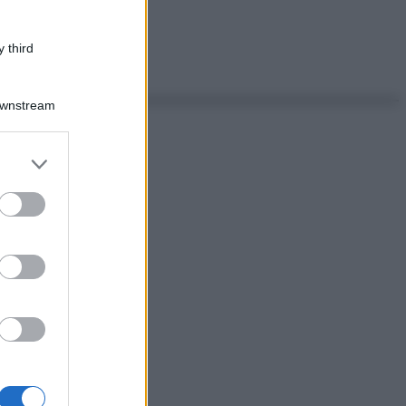
 third
Downstream
er and store
to grant or
ed purposes