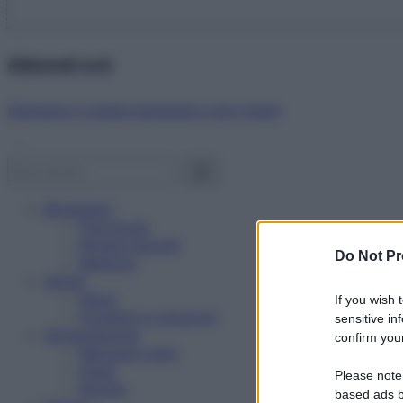
Abbonati ora!
Starbene ti regala benessere ogni mese!
Benessere
Psicologia
Rimedi naturali
Do Not Pr
Bellezza
Salute
News
If you wish 
Problemi e soluzioni
sensitive in
Alimentazione
confirm your
Mangiare sano
Diete
Please note
Ricette
based ads b