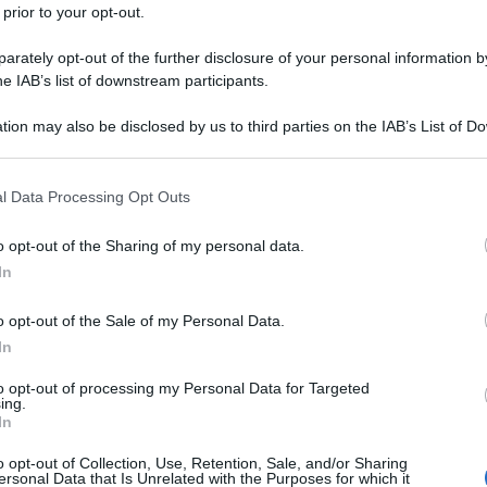
 prior to your opt-out.
rately opt-out of the further disclosure of your personal information by
he IAB’s list of downstream participants.
tion may also be disclosed by us to third parties on the IAB’s List of 
 that may further disclose it to other third parties.
 that this website/app uses one or more Google services and may gath
l Data Processing Opt Outs
including but not limited to your visit or usage behaviour. You may click 
 to Google and its third-party tags to use your data for below specifi
o opt-out of the Sharing of my personal data.
ogle consent section.
In
o opt-out of the Sale of my Personal Data.
In
to opt-out of processing my Personal Data for Targeted
ing.
In
o opt-out of Collection, Use, Retention, Sale, and/or Sharing
ersonal Data that Is Unrelated with the Purposes for which it