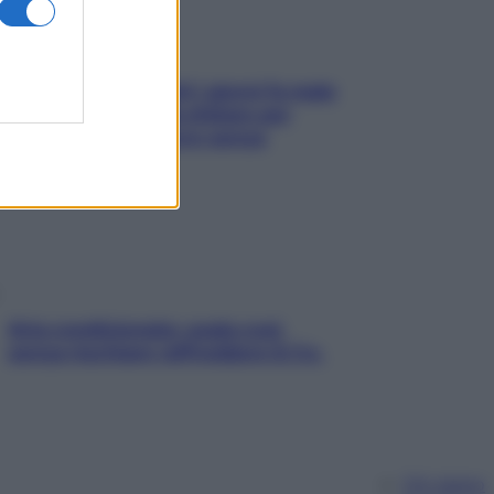
Doccia, lavarsi tutti i giorni fa male
alla pelle? I miti da sfatare per
proteggerla davvero senza
stressarla
Aria condizionata: usala così,
senza rischiare raffreddore & Co.
Chi siamo