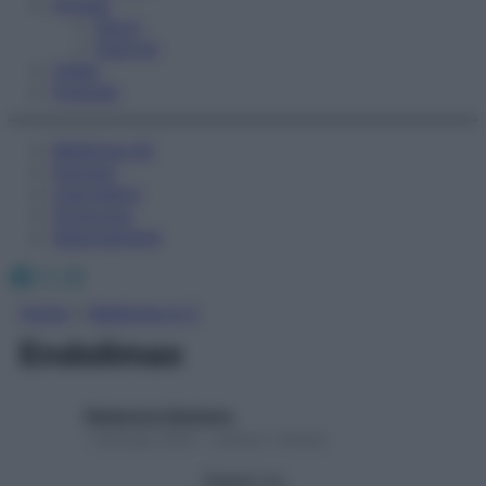
Fitness
Sport
Esercizi
Video
Podcast
Medicina AZ
Farmaci
Calcolatori
Oroscopo
Abbonamenti
Facebook
X
Instagram
Home
»
Medicina A-Z
Endolimax
Redazione Starbene
1 Gennaio 2025 – Lettura 1 minuto
Seguici su