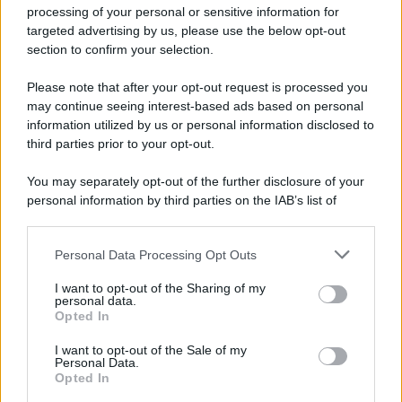
Privacy Policy
processing of your personal or sensitive information for
Cookie Policy
targeted advertising by us, please use the below opt-out
Note Legali
section to confirm your selection.
Preferenze Privacy
Please note that after your opt-out request is processed you
may continue seeing interest-based ads based on personal
information utilized by us or personal information disclosed to
third parties prior to your opt-out.
You may separately opt-out of the further disclosure of your
personal information by third parties on the IAB’s list of
downstream participants.
Personal Data Processing Opt Outs
This information may also be disclosed by us to third parties
on the IAB’s List of Downstream Participants that may further
I want to opt-out of the Sharing of my
disclose it to other third parties.
personal data.
Opted In
Please note that this website/app uses one or more Google
services and may gather and store information including but
I want to opt-out of the Sale of my
Personal Data.
not limited to your visit or usage behaviour. You may click to
Opted In
grant or deny consent to Google and its third-party tags to
use your data for below specified purposes in below Google