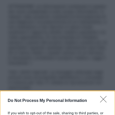
ATTENZIONE: Le informazioni contenute in questo
sito sono presentate a solo scopo informativo, in
nessun caso possono costituire la formulazione di
una diagnosi o la prescrizione di un trattamento, e
non intendono e non devono in alcun modo
sostituire il rapporto diretto medico-paziente o la
visita specialistica. Si raccomanda di chiedere
sempre il parere del proprio medico curante e/o di
specialisti riguardo qualsiasi indicazione riportata.
Se si hanno dubbi o quesiti sull’uso di un farmaco
è necessario contattare il proprio medico. Leggi il
Disclaimer »
Tutti i diritti riservati. Le immagini utilizzate negli
articoli sono di proprietà dell’editore o concesse
in licenza per l’uso. È vietata la riproduzione non
autorizzata.
Do Not Process My Personal Information
Informativa
If you wish to opt-out of the sale, sharing to third parties, or