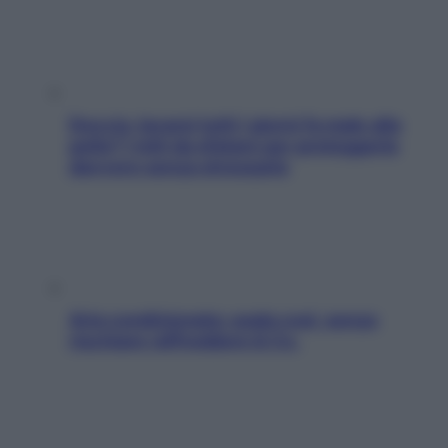
Doccia, lavarsi tutti i giorni fa male alla
pelle? I miti da sfatare per proteggerla
davvero senza stressarla
Aria condizionata: usala così, senza
rischiare raffreddore & Co.