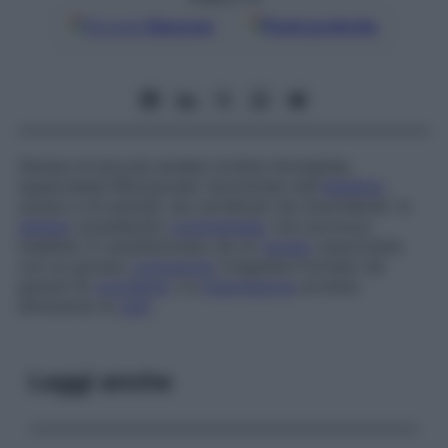
Google
Discover
Fonti preferite
Genere di piccole amebe (ordine
Amoebida
,
superclasse
Rhizopoda
) riscontrate nell’
intestino
umano e di animali, sia vertebrati sia invertebrati. In
genere
considerato
commensale
, non provoca
malattie. È caratterizzato da un
nucleo
vescicolare
con un grosso
corpuscolo
irregolare formato da
granuli di
cromatina
. La
trasmissione
avviene
attraverso le
cisti
.
Leggi anche