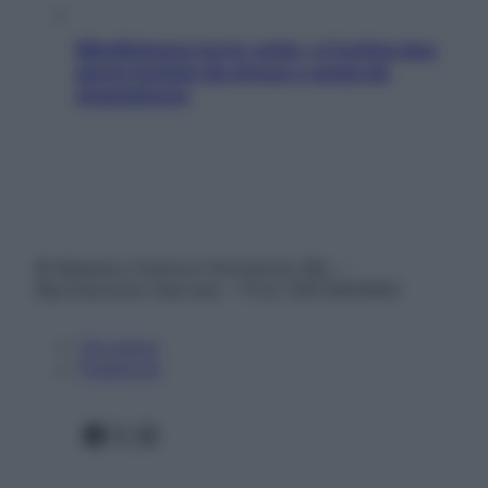
Mindfulness tra le vette: a Cortina due
giorni lontani da stress e ansia da
smartphone
© Belpietro Edizioni Periodiche SRL –
Riproduzione riservata – P.Iva 13673600964
Chi siamo
Pubblicità
Facebook
X
Instagram