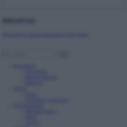
Abbonati ora!
Starbene ti regala benessere ogni mese!
Benessere
Psicologia
Rimedi naturali
Bellezza
Salute
News
Problemi e soluzioni
Alimentazione
Mangiare sano
Diete
Ricette