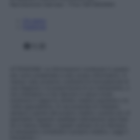
Riproduzione riservata – P.Iva 13673600964
Chi siamo
Pubblicità
Facebook
X
Instagram
ATTENZIONE: Le informazioni contenute in questo
sito sono presentate a solo scopo informativo, in
nessun caso possono costituire la formulazione di
una diagnosi o la prescrizione di un trattamento, e
non intendono e non devono in alcun modo
sostituire il rapporto diretto medico-paziente o la
visita specialistica. Si raccomanda di chiedere
sempre il parere del proprio medico curante e/o di
specialisti riguardo qualsiasi indicazione riportata.
Se si hanno dubbi o quesiti sull’uso di un farmaco
è necessario contattare il proprio medico. Leggi il
Disclaimer »