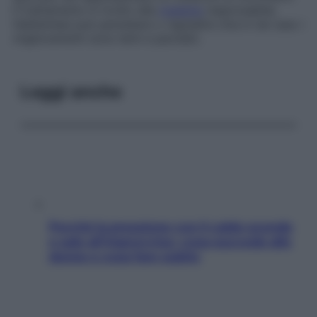
Il trattamento è rivolto alla
malattia
responsabile;
l’elefantiasi può persistere o regredire (ma in tal caso i
miglioramenti sono lenti e parziali).
Leggi anche
Perché la pressione con il caldo scende
e sale all’improvviso: cosa succede alle
donne e cosa fare subito