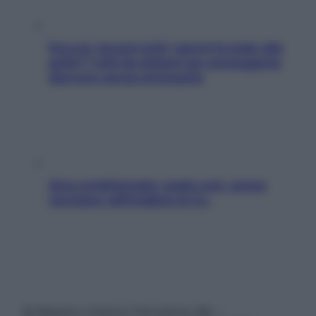
Doccia, lavarsi tutti i giorni fa male alla
pelle? I miti da sfatare per proteggerla
davvero senza stressarla
Aria condizionata: usala così, senza
rischiare raffreddore & Co.
© Belpietro Edizioni Periodiche SRL –