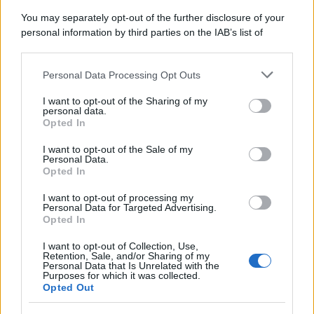
You may separately opt-out of the further disclosure of your
personal information by third parties on the IAB’s list of
downstream participants.
Personal Data Processing Opt Outs
This information may also be disclosed by us to third parties
on the IAB’s List of Downstream Participants that may further
I want to opt-out of the Sharing of my
disclose it to other third parties.
personal data.
Opted In
Please note that this website/app uses one or more Google
services and may gather and store information including but
I want to opt-out of the Sale of my
Personal Data.
not limited to your visit or usage behaviour. You may click to
Opted In
grant or deny consent to Google and its third-party tags to
use your data for below specified purposes in below Google
I want to opt-out of processing my
consent section.
Personal Data for Targeted Advertising.
Opted In
I want to opt-out of Collection, Use,
Retention, Sale, and/or Sharing of my
Personal Data that Is Unrelated with the
Purposes for which it was collected.
Opted Out