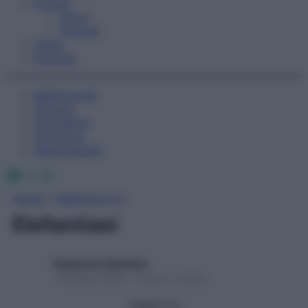
Fitness
Sport
Esercizi
Video
Podcast
Medicina AZ
Farmaci
Calcolatori
Oroscopo
Abbonamenti
Facebook
X
Instagram
Home
»
Medicina A-Z
Elefantiasi
Redazione Starbene
1 Gennaio 2025 – Lettura 1 minuto
Seguici su