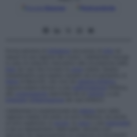
Google
Discover
Fonti preferite
Forma estrema di
linfedema
(accumulo di
linfa
nei
tessuti di una regione del corpo). L’elefantiasi insorge
in caso di ostacolo meccanico alla circolazione della
linfa
nei vasi che irrorano la
zona
colpita. Questo
impedimento può essere causato da un parassita, la
filaria
di Bancroft, che vive nel
sistema linfatico
,
oppure essere dovuto a una
malformazione
linfatica,
alla
compressione
esercitata da un
tumore
, a una
linfangite
(
infiammazione
dei vasi linfatici).
L’elefantiasi è caratterizzata da
edema
duro della
regione colpita (di solito un arto inferiore, ma anche
un arto superiore, lo
scroto
, la
vulva
o una
mammella
)
e da un ispessimento della pelle, talvolta così
spiccato da rappresentare un ostacolo ai movimenti.