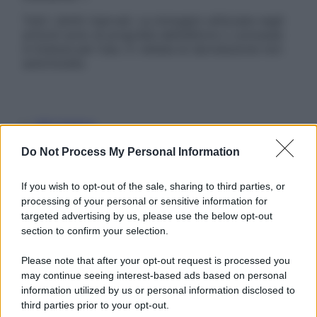
Tutti i diritti riservati. Le immagini utilizzate negli
articoli sono di proprietà dell’editore o concesse
in licenza per l’uso. È vietata la riproduzione non
autorizzata.
Informativa
Privacy Policy
Do Not Process My Personal Information
Cookie Policy
Note Legali
Preferenze Privacy
If you wish to opt-out of the sale, sharing to third parties, or
processing of your personal or sensitive information for
targeted advertising by us, please use the below opt-out
section to confirm your selection.
Please note that after your opt-out request is processed you
may continue seeing interest-based ads based on personal
information utilized by us or personal information disclosed to
third parties prior to your opt-out.