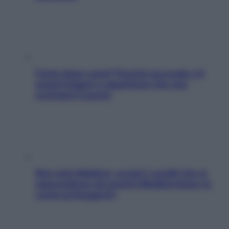
Fame dopo cena? Perché succede e 6
snack leggeri e appetitosi che non
rovinano il sonno
Non solo Maldive: scopri i coralli che si
nascondono nel nostro Mediterraneo (e
come proteggerli)