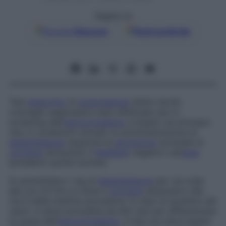
Seguici su
Google
Discover
Fonti preferite
Test
endocrino
di
soppressione
(detto anche
overnight suppression test
) effettuato per lo
screening dell’
ipercorticalismo
e basato sul principio
che, in condizioni normali, la somministrazione di
desametasone
sopprime la
secrezione
surrenale di
cortisolo
attraverso il
feedback
negativo sull’
asse
ipotalamo-ipofisi-surrene.
Si somministra 1 mg di
desametasone
per via orale
alle ore 23-24 e si dosa il
cortisolo
plasmatico alle
ore 8 della mattina successiva. In caso di aumento dei
valori, si deve procedere ad altri test per differenziare
la causa dell’
ipercorticalismo
. Il test non deve essere