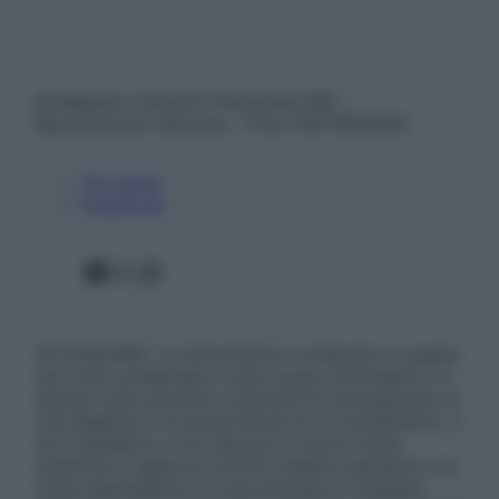
© Belpietro Edizioni Periodiche SRL –
Riproduzione riservata – P.Iva 13673600964
Chi siamo
Pubblicità
Facebook
X
Instagram
ATTENZIONE: Le informazioni contenute in questo
sito sono presentate a solo scopo informativo, in
nessun caso possono costituire la formulazione di
una diagnosi o la prescrizione di un trattamento, e
non intendono e non devono in alcun modo
sostituire il rapporto diretto medico-paziente o la
visita specialistica. Si raccomanda di chiedere