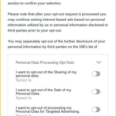
section to confirm your selection.
Please note that after your opt-out request is processed you
may continue seeing interest-based ads based on personal
information utilized by us or personal information disclosed to
third parties prior to your opt-out.
You may separately opt-out of the further disclosure of your
personal information by third parties on the IAB’s list of
downstream participants.
Personal Data Processing Opt Outs
This information may also be disclosed by us to third parties
on the IAB’s List of Downstream Participants that may further
I want to opt-out of the Sharing of my
disclose it to other third parties.
personal data.
Opted In
Please note that this website/app uses one or more Google
services and may gather and store information including but
I want to opt-out of the Sale of my
Personal Data.
not limited to your visit or usage behaviour. You may click to
Opted In
grant or deny consent to Google and its third-party tags to
use your data for below specified purposes in below Google
I want to opt-out of processing my
consent section.
Personal Data for Targeted Advertising.
Opted In