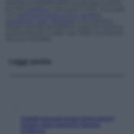
effettuato su pazienti affetti da patologie croniche,
per l’alta
incidenza
di falsi positivi (25%), né su quelli
con
insufficienza renale cronica
,
alcolismo
,
depressione
,
ansia
,
gravidanza
o che assumono
farmaci quali estroprogestinici, barbiturici, fenitoina,
anticonvulsivanti; in questi casi, infatti, si producono
dati poco attendibili.
Leggi anche
Capelli spezzati lungo l’attaccatura?
Scopri come risolvere l’annoso
problema