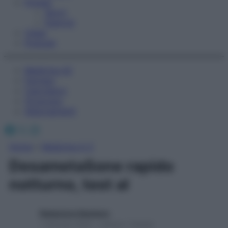
Fitness
Sport
Esercizi
Video
Podcast
Medicina AZ
Farmaci
Calcolatori
Oroscopo
Abbonamenti
Facebook
X
Instagram
Home
»
Medicina A-Z
DesametaSone rapido
notturno, test al
Redazione Starbene
1 Gennaio 2025 – Lettura 1 minuto