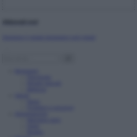
Abbonati ora!
Starbene ti regala benessere ogni mese!
Benessere
Psicologia
Rimedi naturali
Bellezza
Salute
News
Problemi e soluzioni
Alimentazione
Mangiare sano
Diete
Ricette