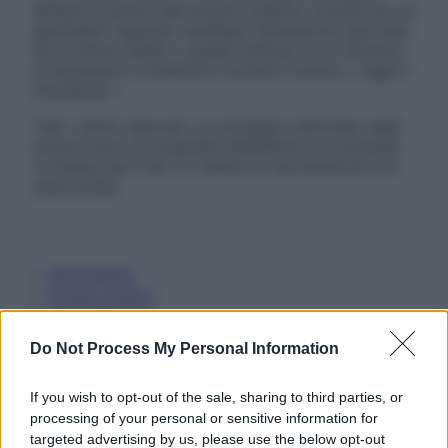
sempre il parere del proprio medico curante e/o di
specialisti riguardo qualsiasi indicazione riportata.
Se si hanno dubbi o quesiti sull’uso di un farmaco
è necessario contattare il proprio medico. Leggi il
Disclaimer »
Tutti i diritti riservati. Le immagini utilizzate negli
articoli sono di proprietà dell’editore o concesse
in licenza per l’uso. È vietata la riproduzione non
autorizzata.
Informativa
Privacy Policy
Cookie Policy
Note Legali
Do Not Process My Personal Information
Preferenze Privacy
If you wish to opt-out of the sale, sharing to third parties, or
processing of your personal or sensitive information for
targeted advertising by us, please use the below opt-out