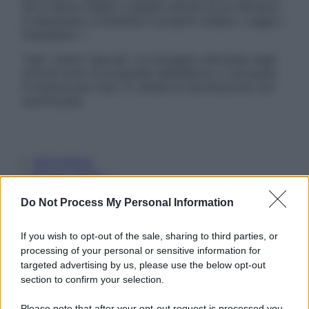
Se si hanno dubbi o quesiti sull’uso di un farmaco
è necessario contattare il proprio medico. Leggi il
Disclaimer »
Tutti i diritti riservati. Le immagini utilizzate negli
articoli sono di proprietà dell’editore o concesse
in licenza per l’uso. È vietata la riproduzione non
autorizzata.
Informativa
Privacy Policy
Cookie Policy
Note Legali
Do Not Process My Personal Information
Preferenze Privacy
If you wish to opt-out of the sale, sharing to third parties, or
processing of your personal or sensitive information for
targeted advertising by us, please use the below opt-out
section to confirm your selection.
Please note that after your opt-out request is processed you