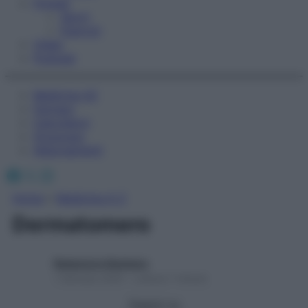
Fitness
Sport
Esercizi
Video
Podcast
Medicina AZ
Farmaci
Calcolatori
Oroscopo
Abbonamenti
Facebook
X
Instagram
Home
»
Medicina A-Z
Dermatomero
Redazione Starbene
1 Gennaio 2025 – Lettura 1 minuto
Seguici su