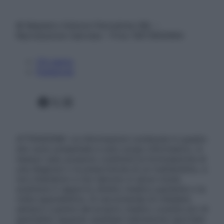
© Belpietro Edizioni Periodiche SRL –
Riproduzione riservata – P.Iva 13673600964
Chi siamo
Pubblicità
Facebook
X
Instagram
ATTENZIONE: Le informazioni contenute in questo
sito sono presentate a solo scopo informativo, in
nessun caso possono costituire la formulazione di
una diagnosi o la prescrizione di un trattamento, e
non intendono e non devono in alcun modo
sostituire il rapporto diretto medico-paziente o la
visita specialistica. Si raccomanda di chiedere
sempre il parere del proprio medico curante e/o di
specialisti riguardo qualsiasi indicazione riportata.