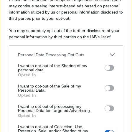
may continue seeing interest-based ads based on personal
information utilized by us or personal information disclosed to
third parties prior to your opt-out.
You may separately opt-out of the further disclosure of your
personal information by third parties on the IAB’s list of
downstream participants.
Personal Data Processing Opt Outs
This information may also be disclosed by us to third parties
on the IAB’s List of Downstream Participants that may further
I want to opt-out of the Sharing of my
disclose it to other third parties.
personal data.
Opted In
Please note that this website/app uses one or more Google
services and may gather and store information including but
I want to opt-out of the Sale of my
Personal Data.
not limited to your visit or usage behaviour. You may click to
Opted In
grant or deny consent to Google and its third-party tags to
use your data for below specified purposes in below Google
I want to opt-out of processing my
consent section.
Personal Data for Targeted Advertising.
Opted In
I want to opt-out of Collection, Use,
Retention, Sale, and/or Sharing of my