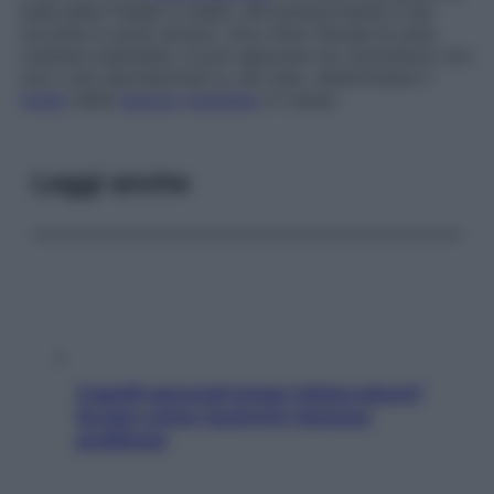
sulla pelle freddo e caldo, nel punzecchiarla e nel
toccarla in punti diversi. Una volta rilevate le aree
cutanee insensibili, si può appurare se coincidono con
uno o più dermatomeri e, nel caso, determinare il
livello
della
lesione
midollare
in causa.
Leggi anche
Capelli spezzati lungo l’attaccatura?
Scopri come risolvere l’annoso
problema