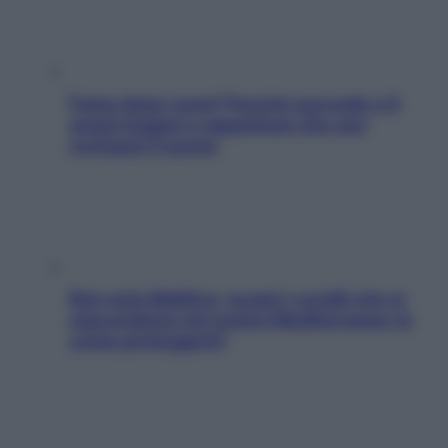
Fame dopo cena? Perché succede e 6
snack leggeri e appetitosi che non
rovinano il sonno
Non solo Maldive: scopri i coralli che si
nascondono nel nostro Mediterraneo (e
come proteggerli)