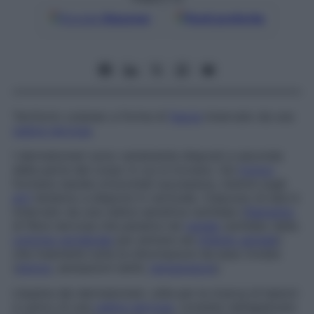
Google
Discover
Fonti preferite
Territorio cutaneo a forma di
fascia
innervato da una
radice nervosa
.
I dermatomeri sono variamente disposti a seconda
della parte del corpo in cui si trovano. Sul
tronco
formano bande orizzontali successive, mentre sugli
arti
tendono a disporsi in verticale. Ciascuno di essi è
innervato da una radice sensitiva rachidea (
filamento
di fibre nervose che penetra nel
canale
rachideo della
colonna vertebrale
per entrare nel
midollo spinale
)
che trasmette tutte le informazioni da esso inviate
(
dolore
, sensazioni tattili,
temperatura
).
L’esame dei dermatomeri, utile per la ricerca di lesioni
a carico di una
radice nervosa
, consiste nell’applicare