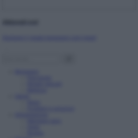
Abbonati ora!
Starbene ti regala benessere ogni mese!
Benessere
Psicologia
Rimedi naturali
Bellezza
Salute
News
Problemi e soluzioni
Alimentazione
Mangiare sano
Diete
Ricette