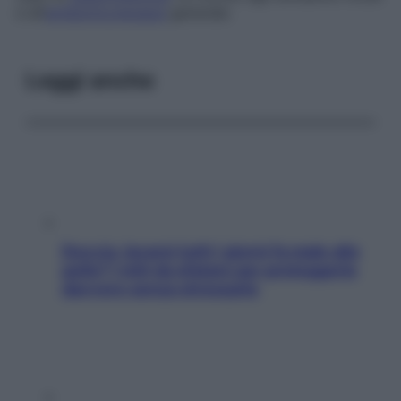
e all’
antibioticoterapia
generale.
Leggi anche
Doccia, lavarsi tutti i giorni fa male alla
pelle? I miti da sfatare per proteggerla
davvero senza stressarla