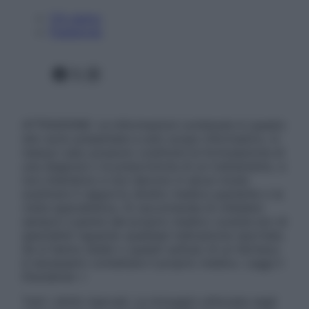
Chi siamo
Pubblicità
Facebook
X
Instagram
ATTENZIONE: Le informazioni contenute in questo
sito sono presentate a solo scopo informativo, in
nessun caso possono costituire la formulazione di
una diagnosi o la prescrizione di un trattamento, e
non intendono e non devono in alcun modo
sostituire il rapporto diretto medico-paziente o la
visita specialistica. Si raccomanda di chiedere
sempre il parere del proprio medico curante e/o di
specialisti riguardo qualsiasi indicazione riportata.
Se si hanno dubbi o quesiti sull’uso di un farmaco
è necessario contattare il proprio medico. Leggi il
Disclaimer »
Tutti i diritti riservati. Le immagini utilizzate negli