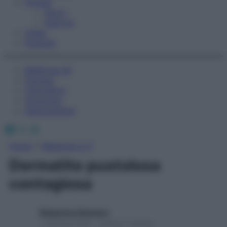
Fitness
Sport
Esercizi
Video
Podcast
Medicina AZ
Farmaci
Calcolatori
Oroscopo
Abbonamenti
Facebook
X
Instagram
Home
»
Medicina A-Z
Dermatite pustolosa
contagiosa
Redazione Starbene
1 Gennaio 2025 – Lettura 1 minuto