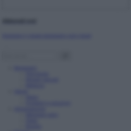
Abbonati ora!
Starbene ti regala benessere ogni mese!
Benessere
Psicologia
Rimedi naturali
Bellezza
Salute
News
Problemi e soluzioni
Alimentazione
Mangiare sano
Diete
Ricette