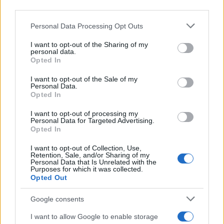
downstream participants.
Personal Data Processing Opt Outs
This information may also be disclosed by us to third parties
on the IAB’s List of Downstream Participants that may further
I want to opt-out of the Sharing of my
disclose it to other third parties.
personal data.
Opted In
Please note that this website/app uses one or more Google
services and may gather and store information including but
I want to opt-out of the Sale of my
Personal Data.
not limited to your visit or usage behaviour. You may click to
Opted In
grant or deny consent to Google and its third-party tags to
use your data for below specified purposes in below Google
I want to opt-out of processing my
consent section.
Personal Data for Targeted Advertising.
Opted In
I want to opt-out of Collection, Use,
Retention, Sale, and/or Sharing of my
Personal Data that Is Unrelated with the
Purposes for which it was collected.
Opted Out
Google consents
I want to allow Google to enable storage