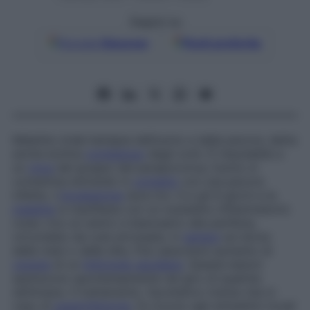
Seguici su
Google
Discover
Fonti preferite
Malattia virale benigna dell’uomo e della pecora, detta
anche
ectima
contagioso
degli ovini
. È imputabile a
un
virus
del gruppo dei parapoxvirus; l’uomo si
contamina entrando in
contatto
con una pecora
infetta. L’
incubazione
dura tra i 4 e gli 8 giorni e la
malattia
si manifesta con un noduletto infiammatorio
rosso vivo al centro e biancastro alla periferia,
circondato da cute arrossata, in
genere
sul dorso
delle mani o delle dita. Può associarsi aumento di
volume
di un
linfonodo ascellare
. Queste lesioni
spariscono spontaneamente nel giro di qualche
settimana. Il trattamento, facoltativo tranne che in
caso di
superinfezione
, fa ricorso agli antisettici locali