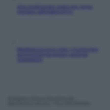
Aria condizionata: usala così, senza
rischiare raffreddore & Co.
Mindfulness tra le vette: a Cortina due
giorni lontani da stress e ansia da
smartphone
© Belpietro Edizioni Periodiche SRL –
Riproduzione riservata – P.Iva 13673600964