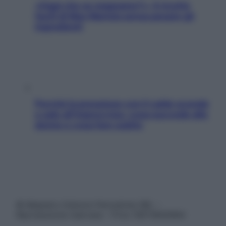
«Oggi che se magnamo?»: 4 ricette
facili di Max Mariola senza pesare gli
ingredienti
Perché la pressione con il caldo scende
e sale all’improvviso: cosa succede alle
donne e cosa fare subito
© Belpietro Edizioni Periodiche SRL –
Riproduzione riservata – P.Iva 13673600964