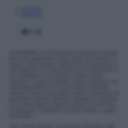
Chi siamo
Pubblicità
Facebook
X
Instagram
ATTENZIONE: Le informazioni contenute in questo
sito sono presentate a solo scopo informativo, in
nessun caso possono costituire la formulazione di
una diagnosi o la prescrizione di un trattamento, e
non intendono e non devono in alcun modo
sostituire il rapporto diretto medico-paziente o la
visita specialistica. Si raccomanda di chiedere
sempre il parere del proprio medico curante e/o di
specialisti riguardo qualsiasi indicazione riportata.
Se si hanno dubbi o quesiti sull’uso di un farmaco
è necessario contattare il proprio medico. Leggi il
Disclaimer »
Tutti i diritti riservati. Le immagini utilizzate negli