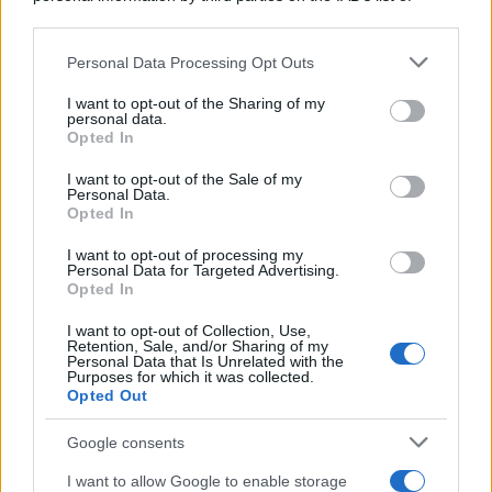
downstream participants.
Personal Data Processing Opt Outs
This information may also be disclosed by us to third parties
on the IAB’s List of Downstream Participants that may further
I want to opt-out of the Sharing of my
disclose it to other third parties.
personal data.
Opted In
Please note that this website/app uses one or more Google
services and may gather and store information including but
I want to opt-out of the Sale of my
Personal Data.
not limited to your visit or usage behaviour. You may click to
Opted In
grant or deny consent to Google and its third-party tags to
use your data for below specified purposes in below Google
I want to opt-out of processing my
consent section.
Personal Data for Targeted Advertising.
Opted In
I want to opt-out of Collection, Use,
Retention, Sale, and/or Sharing of my
Personal Data that Is Unrelated with the
Purposes for which it was collected.
Opted Out
Google consents
I want to allow Google to enable storage