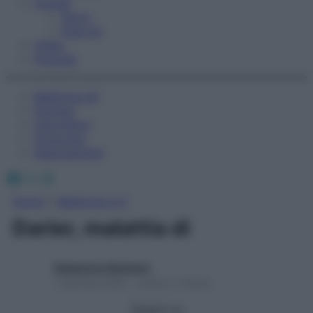
Fitness
Sport
Esercizi
Video
Podcast
Medicina AZ
Farmaci
Calcolatori
Oroscopo
Abbonamenti
Facebook
X
Instagram
Home
»
Medicina A-Z
Darier, malattia di
Redazione Starbene
1 Gennaio 2025 – Lettura 1 minuto
Seguici su