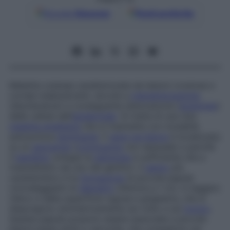
Google
Discover
Fonti preferite
Malattia cutanea caratterizzata da lesioni crostose e
cornee maleodoranti, dovute a
cheratinizzazione
(discheratosi) e conseguente dislocazione (
acantolisi
)
delle cellule dell’
epidermide
. Si tratta di una rara
malattia ereditaria
che si trasmette con modalità
autosomica
dominante
: il
gene
portatore
è localizzato
su un
autosoma
(
cromosoma
non sessuale) e perché
il
bambino
sviluppi la
patologia
è sufficiente che a
trasmetterlo sia uno dei genitori. Il
segno
più
caratteristico è la
formazione
di piccole papule
rotondeggianti di
diametro
inferiore a 1 cm, in leggero
rilievo e dalla superficie rugosa e grigiastra, che si
dispongono simmetricamente sul volto e sul
tronco
.
Queste papule possono essere associate a piccole
lesioni piane simili a verruche, che compaiono sul