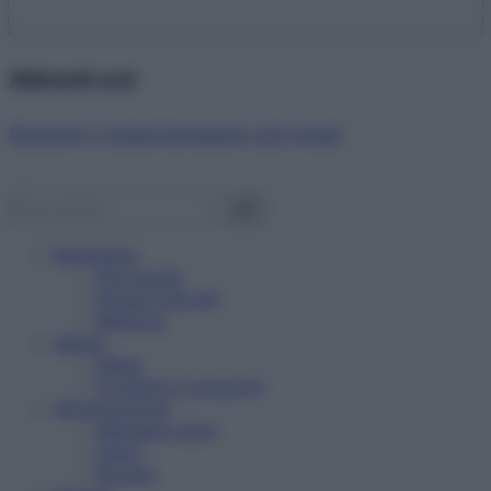
Abbonati ora!
Starbene ti regala benessere ogni mese!
Benessere
Psicologia
Rimedi naturali
Bellezza
Salute
News
Problemi e soluzioni
Alimentazione
Mangiare sano
Diete
Ricette