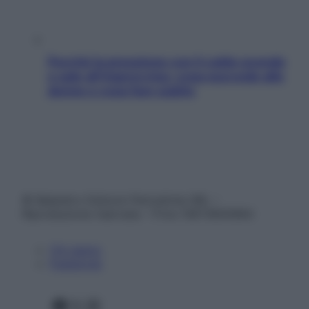
Perché la pressione con il caldo scende
e sale all’improvviso: cosa succede alle
donne e cosa fare subito
© Belpietro Edizioni Periodiche SRL –
Riproduzione riservata – P.Iva 13673600964
Chi siamo
Pubblicità
Facebook
X
Instagram