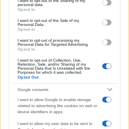
I want to opt-out of the Sharing of my
disclose it to other third parties.
personal data.
Opted In
Please note that this website/app uses one or more Google
services and may gather and store information including but
I want to opt-out of the Sale of my
Personal Data.
not limited to your visit or usage behaviour. You may click to
Opted In
grant or deny consent to Google and its third-party tags to
use your data for below specified purposes in below Google
I want to opt-out of processing my
consent section.
Personal Data for Targeted Advertising.
Opted In
I want to opt-out of Collection, Use,
Retention, Sale, and/or Sharing of my
Personal Data that Is Unrelated with the
Purposes for which it was collected.
Opted Out
Google consents
I want to allow Google to enable storage
related to advertising like cookies on web or
device identifiers in apps.
I want to allow my user data to be sent to