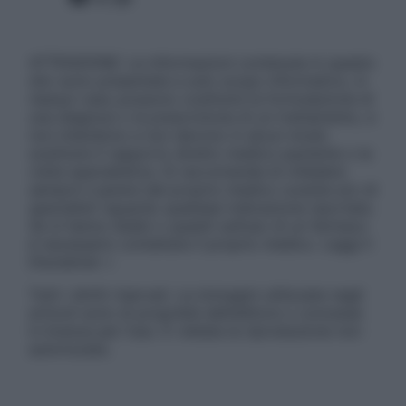
ATTENZIONE: Le informazioni contenute in questo
sito sono presentate a solo scopo informativo, in
nessun caso possono costituire la formulazione di
una diagnosi o la prescrizione di un trattamento, e
non intendono e non devono in alcun modo
sostituire il rapporto diretto medico-paziente o la
visita specialistica. Si raccomanda di chiedere
sempre il parere del proprio medico curante e/o di
specialisti riguardo qualsiasi indicazione riportata.
Se si hanno dubbi o quesiti sull’uso di un farmaco
è necessario contattare il proprio medico. Leggi il
Disclaimer »
Tutti i diritti riservati. Le immagini utilizzate negli
articoli sono di proprietà dell’editore o concesse
in licenza per l’uso. È vietata la riproduzione non
autorizzata.