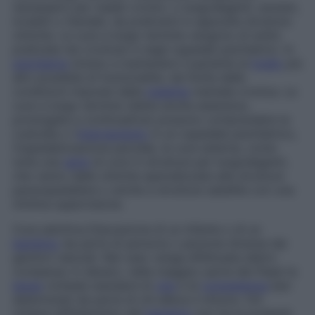
necessario per malati cronici, o lungodegenti, anziani,
invalidi o ritardati, da praticarsi in apposite strutture
cliniche. Le cure a lungo termine vengono di solito
praticate nei cronicari e negli ospedali psichiatrici. In
psichiatria
mirano a mantenere il paziente al
livello
più
alto possibile di funzionalità, nel limite delle
condizioni imposte dalla
malattia
mentale cronica. Le
cure a lungo termine (dette anche
estensive
,
prolungate
e
continuative
) possono comprendere la
custodia o l’
internamento
in un ospedale psichiatrico,
l’ospedalizzazione parziale, le cure esterne, come
tutta una
serie
di cure in strutture per lungodegenti,
che vanno dalle cliniche specializzate alle strutture
paraospedaliere o anche a strutture satellite con una
minima supervisione.
Cura adottiva
Educazione di un infante o di un
bambino
da parte di persona o persone diverse dai
genitori naturali. Nel caso venga effettuata dietro
compenso in denaro, nella maggior parte dei Paesi la
legge
richiede standard di
vita
e di
competenza
ben
determinati da parte di chi alleva il minore. Chi
ottiene l’affidamento del
bambino
non ha la podestà