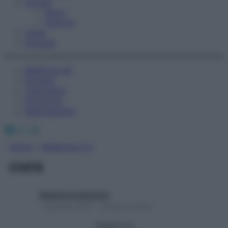
Fitness
Sport
Esercizi
Video
Podcast
Medicina AZ
Farmaci
Calcolatori
Oroscopo
Abbonamenti
Facebook
X
Instagram
Home
»
Medicina A-Z
cura
Redazione Starbene
1 Gennaio 2025 – Lettura 3 minuti
Seguici su