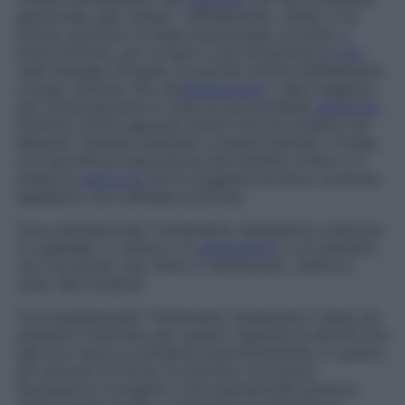
genitoriale sullo stesso. L’affidamento, infatti, è un
istituto giuridico su base temporanea, di solito a
breve termine, per ovviare a una situazione di
crisi
nella famiglia d’origine. È previsto anche l’affidamento
a lungo termine, fino all’
adolescenza
o alla maggiore
età, eventualmente in vista di una possibile
adozione
.
Esistono inoltre appositi istituti che provvedono ad
allevare i bambini destinati a essere adottati. In India
e in Sud Africa l’educazione dei bambini orfani o in
attesa di
adozione
non è soggetta ad alcun controllo
legislativo ed è affidata ai privati.
Cura ambulatoriale
Trattamento terapeutico praticato
in ospedale, in clinica o in
ambulatorio
a un paziente
non ricoverato che, finito il trattamento, rientra a
casa; day-hospital.
Cura assistenziale
Trattamento terapeutico inteso ad
assistere l’individuo per quanto riguarda le attività che
egli non riesce a compiere autonomamente, in quanto
gli mancano la forza, la volontà o le nozioni
necessarie a svolgerle. Cure assistenziali possono