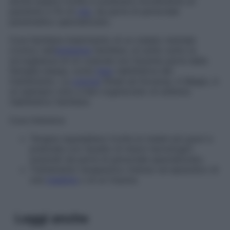
anche essere rivolte a sostenere moralmente un
paziente in fin di
vita
, da parte di personale
paramedico specializzato.
Cura familiare
Inserimento di un malato mentale
cronico nell’
ambiente
familiare, di solito sotto la
sorveglianza di un custode non facente parte della
famiglia stessa, come
fase
riabilitativa del
trattamento. La
colonia
Gheel ad Anversa, in Belgio, è
un esempio noto e ben organizzato di sistema
riabilitativo familiare.
Cura intensiva
Terapia ospedaliera rivolta ai malati più gravi e
praticata con l’ausilio di mezzi tecnologici
avanzati da parte di personale specializzato.
Trattamento terapeutico intenso ed episodico di
una
malattia
o di un trauma.
Leggi anche