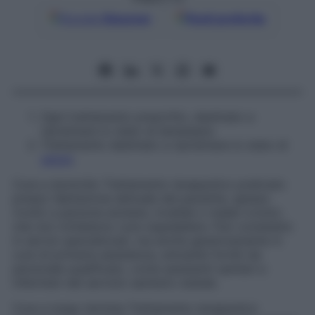
Google
Discover
Fonti preferite
Ogni trattamento prescritto, destinato a
ripristinare lo stato di benessere.
Trattamento destinato a ripristinare lo stato di
salute
.
Cura a domicilio
Trattamento terapeutico praticato
presso l’abitazione abituale del paziente, spesso
rivolto a persone anziane, invalide o malati cronici,
che non richiedono cure ospedaliere. Può consistere
in servizi specializzati, ma anche genericamente in
cure di primaria assistenza, entrambi forniti da
personale qualificato, come assistenti sanitari e
infermieri del servizio sanitario statale.
Cura a lungo termine
Trattamento terapeutico