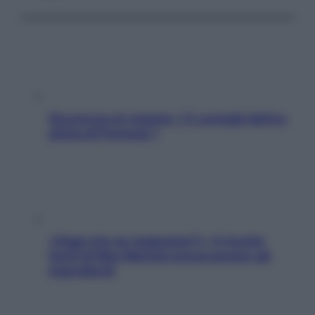
Sicurezza al volante: i 5 consigli dell’ex
pilota di Formula 1
«Oggi che se magnamo?»: 4 ricette
facili di Max Mariola senza pesare gli
ingredienti