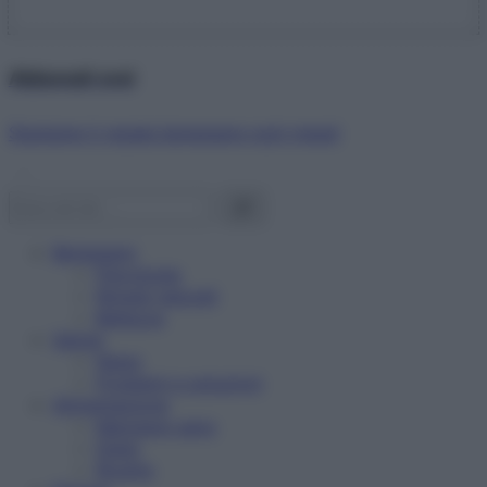
Abbonati ora!
Starbene ti regala benessere ogni mese!
Benessere
Psicologia
Rimedi naturali
Bellezza
Salute
News
Problemi e soluzioni
Alimentazione
Mangiare sano
Diete
Ricette