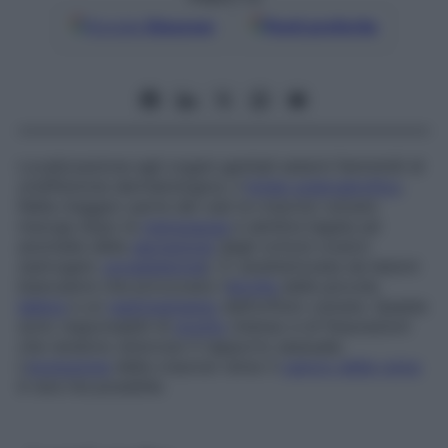
Google
Discover
Fonti preferite
Localizzazione agli organi genitali esterni femminili di
un’affezione dermatologica, il
lichen scleroatrofico
.
Nella maggior parte dei casi la craurosi vulvare
insorge dopo la
menopausa
e sembra legata ad
anomalie della
secrezione
degli ormoni ovarici
(estrogeni,
progesterone
). È caratterizzata da lesioni
biancastre che provocano l’
atrofia
delle piccole
labbra
e un
restringimento
dell’orifizio vulvare. Queste
sono responsabili di
prurito
intenso e di fissurazioni
che rendono doloroso il rapporto sessuale.
L’
evoluzione
della craurosi verso il
cancro della vulva
è rara ma possibile.