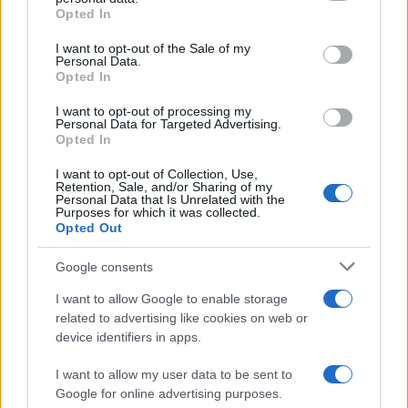
Opted In
Please note that this website/app uses one or more Google
services and may gather and store information including but
I want to opt-out of the Sale of my
Personal Data.
not limited to your visit or usage behaviour. You may click to
Opted In
grant or deny consent to Google and its third-party tags to
use your data for below specified purposes in below Google
I want to opt-out of processing my
consent section.
Personal Data for Targeted Advertising.
Opted In
I want to opt-out of Collection, Use,
Retention, Sale, and/or Sharing of my
Personal Data that Is Unrelated with the
Purposes for which it was collected.
Opted Out
Google consents
I want to allow Google to enable storage
related to advertising like cookies on web or
device identifiers in apps.
I want to allow my user data to be sent to
Google for online advertising purposes.