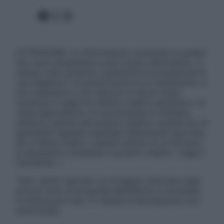
Facebook
X
Instagram
ATTENZIONE: Le informazioni contenute in questo
sito sono presentate a solo scopo informativo, in
nessun caso possono costituire la formulazione di
una diagnosi o la prescrizione di un trattamento, e
non intendono e non devono in alcun modo
sostituire il rapporto diretto medico-paziente o la
visita specialistica. Si raccomanda di chiedere
sempre il parere del proprio medico curante e/o di
specialisti riguardo qualsiasi indicazione riportata.
Se si hanno dubbi o quesiti sull’uso di un farmaco
è necessario contattare il proprio medico. Leggi il
Disclaimer »
Tutti i diritti riservati. Le immagini utilizzate negli
articoli sono di proprietà dell’editore o concesse
in licenza per l’uso. È vietata la riproduzione non
autorizzata.