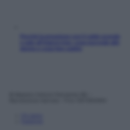
Perché la pressione con il caldo scende
e sale all’improvviso: cosa succede alle
donne e cosa fare subito
© Belpietro Edizioni Periodiche SRL –
Riproduzione riservata – P.Iva 13673600964
Chi siamo
Pubblicità