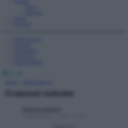
Fitness
Sport
Esercizi
Video
Podcast
Medicina AZ
Farmaci
Calcolatori
Oroscopo
Abbonamenti
Facebook
X
Instagram
Home
»
Medicina A-Z
Craurosi vulvare
Redazione Starbene
1 Gennaio 2025 – Lettura 1 minuto
Seguici su