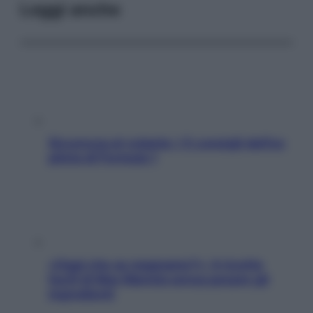
Leggi anche
Sicurezza al volante: i 5 consigli dell’ex
pilota di Formula 1
«Oggi che se magnamo?»: 4 ricette
facili di Max Mariola senza pesare gli
ingredienti