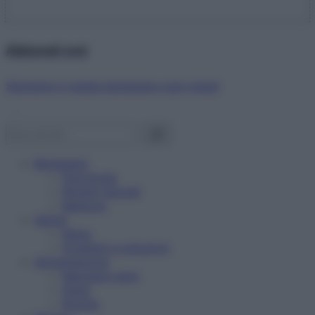
Abbonati ora!
Starbene ti regala benessere ogni mese!
Benessere
Psicologia
Rimedi naturali
Bellezza
Salute
News
Problemi e soluzioni
Alimentazione
Mangiare sano
Diete
Ricette