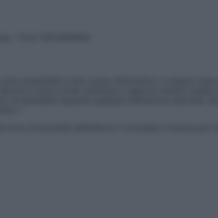
vata – P.Iva 13673600964
sono presentate a solo scopo informativo, in nessun caso p
devono in alcun modo sostituire il rapporto diretto medico-p
 di specialisti riguardo qualsiasi indicazione riportata. Se
aimer »
ticoli sono di proprietà dell’editore o concesse in licenza per 