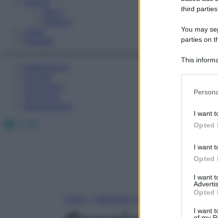
Fitness
third parties
Sport
Esercizi
You may sepa
Video
parties on t
Podcast
This informa
Medicina AZ
Participants
Farmaci
Calcolatori
Please note
Persona
Oroscopo
information 
Abbonamenti
deny consent
I want t
in below Go
Facebook
X
Instagram
Opted 
I want t
Opted 
I want 
Advertis
Opted 
Home
»
Medicina A-Z
I want t
of my P