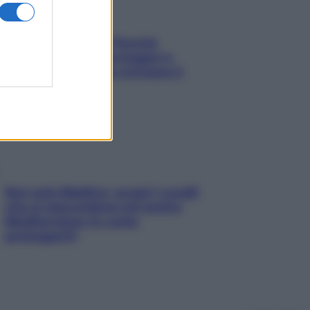
Fame dopo cena? Perché
succede e 6 snack leggeri e
appetitosi che non rovinano il
sonno
Non solo Maldive: scopri i coralli
che si nascondono nel nostro
Mediterraneo (e come
proteggerli)