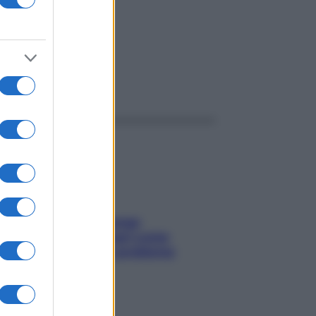
ggi anche
Capelli spezzati lungo
l’attaccatura? Scopri come
risolvere l’annoso problema