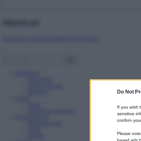
Abbonati ora!
Starbene ti regala benessere ogni mese!
Benessere
Psicologia
Rimedi naturali
Bellezza
Do Not Pr
Salute
News
If you wish 
Problemi e soluzioni
sensitive in
Alimentazione
confirm your
Mangiare sano
Diete
Please note
Ricette
based ads b