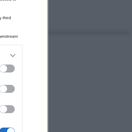
 third
Downstream
er and store
to grant or
ed purposes