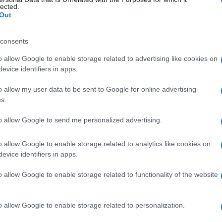
lected.
Out
consents
Le
o allow Google to enable storage related to advertising like cookies on
evice identifiers in apps.
ti preferite
o allow my user data to be sent to Google for online advertising
s.
to allow Google to send me personalized advertising.
o allow Google to enable storage related to analytics like cookies on
ambino
, dovuto alla loro insufficiente
calcificazione
.
evice identifiers in apps.
ta
. Per contro, nel
bambino
più grande può dare
arenza di
vitamina D
), ed è associata ad altri segni
o allow Google to enable storage related to functionality of the website
a
(cuscinetti di grasso alle
estremità
degli
arti
,
n una
depressione
che si apprezza premendo con
ranica
. Il trattamento è quello del
rachitismo
o allow Google to enable storage related to personalization.