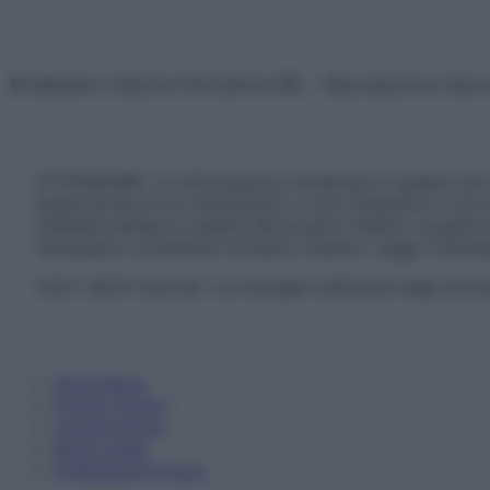
© Belpietro Edizioni Periodiche SRL – Riproduzione riser
ATTENZIONE: Le informazioni contenute in questo sito 
prescrizione di un trattamento, e non intendono e non 
chiedere sempre il parere del proprio medico curante e/o
necessario contattare il proprio medico. Leggi il Discl
Tutti i diritti riservati. Le immagini utilizzate negli ar
Informativa
Privacy Policy
Cookie Policy
Note Legali
Preferenze Privacy