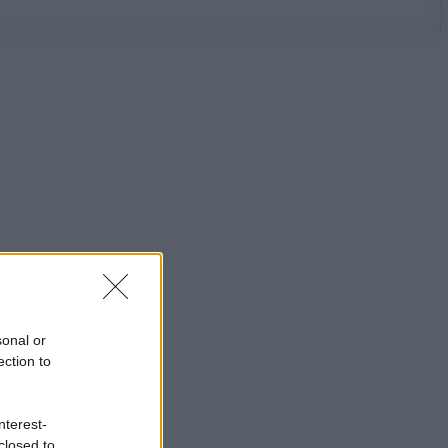
sonal or
ection to
nterest-
closed to