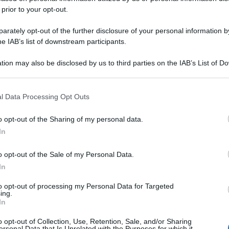
 prior to your opt-out.
rately opt-out of the further disclosure of your personal information by
he IAB’s list of downstream participants.
tion may also be disclosed by us to third parties on the IAB’s List of 
 that may further disclose it to other third parties.
 that this website/app uses one or more Google services and may gath
l Data Processing Opt Outs
including but not limited to your visit or usage behaviour. You may click 
 to Google and its third-party tags to use your data for below specifi
o opt-out of the Sharing of my personal data.
ogle consent section.
In
o opt-out of the Sale of my Personal Data.
In
to opt-out of processing my Personal Data for Targeted
ing.
In
o opt-out of Collection, Use, Retention, Sale, and/or Sharing
ersonal Data that Is Unrelated with the Purposes for which it