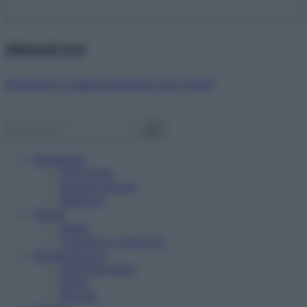
Abbonati ora!
Starbene ti regala benessere ogni mese!
Benessere
Psicologia
Rimedi naturali
Bellezza
Salute
News
Problemi e soluzioni
Alimentazione
Mangiare sano
Diete
Ricette