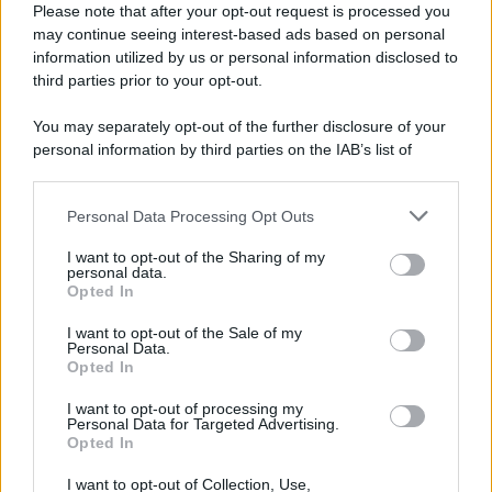
Please note that after your opt-out request is processed you
may continue seeing interest-based ads based on personal
information utilized by us or personal information disclosed to
third parties prior to your opt-out.
You may separately opt-out of the further disclosure of your
personal information by third parties on the IAB’s list of
downstream participants.
Personal Data Processing Opt Outs
This information may also be disclosed by us to third parties
on the IAB’s List of Downstream Participants that may further
I want to opt-out of the Sharing of my
disclose it to other third parties.
personal data.
Opted In
Please note that this website/app uses one or more Google
services and may gather and store information including but
I want to opt-out of the Sale of my
Personal Data.
not limited to your visit or usage behaviour. You may click to
Opted In
grant or deny consent to Google and its third-party tags to
use your data for below specified purposes in below Google
I want to opt-out of processing my
consent section.
Personal Data for Targeted Advertising.
Opted In
I want to opt-out of Collection, Use,