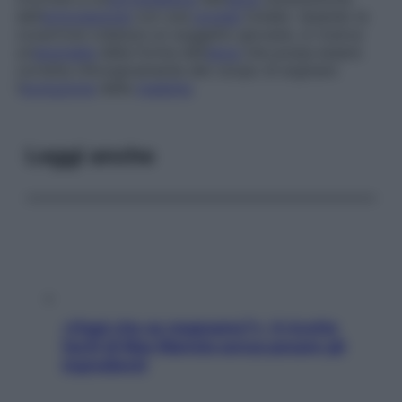
dell’
articolazione
con una
protesi
totale). Quando la
coxartrosi colpisce un soggetto giovane, si ricerca
un’
anomalia
della forma dell’
anca
che possa essere
corretta chirurgicamente allo scopo di arginare
l’
evoluzione
della
malattia
.
Leggi anche
«Oggi che se magnamo?»: 4 ricette
facili di Max Mariola senza pesare gli
ingredienti