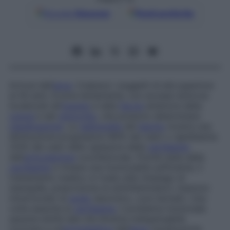
Google
Discover
Fonti preferite
Artrosi dell’
anca
. Colpisce i soggetti di età superiore
ai 50 anni. Evolve lentamente, con accessi dolorosi
localizzati all’
inguine
e nella
faccia
anteriore della
coscia
e del
ginocchio
, che possono determinare
claudicazione
. La
radiografia
del
bacino
mostra una
diminuzione progressiva (80% dei casi) o rapidissima
(20% dei casi) dello spessore della
cartilagine
dell’
articolazione
coxofemorale. Finché resta della
cartilagine
e rimane una funzionalità sufficiente, il
trattamento medico si rivela utile (impiego di
stampelle, prescrizione di antinfiammatori, iniezioni
intrarticolari di
acido
ialuronico, cure termali). Una
volta esaurita la
cartilagine
, il problema funzionale
assume entità tale che diventa indispensabile
ricorrere a un’
artroplastica
dell’
anca
(sostituzione