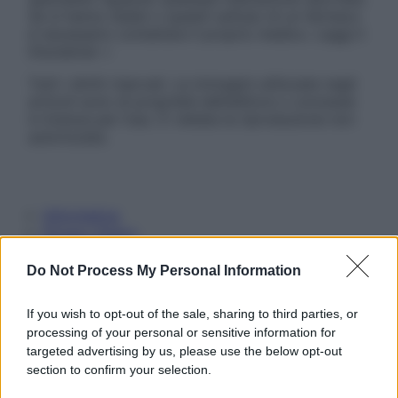
Se si hanno dubbi o quesiti sull’uso di un farmaco
è necessario contattare il proprio medico. Leggi il
Disclaimer »
Tutti i diritti riservati. Le immagini utilizzate negli
articoli sono di proprietà dell’editore o concesse
in licenza per l’uso. È vietata la riproduzione non
autorizzata.
Informativa
Privacy Policy
Cookie Policy
Note Legali
Do Not Process My Personal Information
Preferenze Privacy
If you wish to opt-out of the sale, sharing to third parties, or
processing of your personal or sensitive information for
targeted advertising by us, please use the below opt-out
section to confirm your selection.