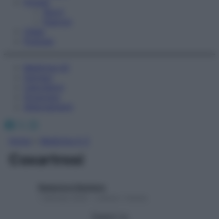
Fitness
Sport
Esercizi
Video
Podcast
Medicina AZ
Farmaci
Calcolatori
Oroscopo
Abbonamenti
Facebook
X
Instagram
Home
»
Medicina A-Z
Coxartrosi
Redazione Starbene
1 Gennaio 2025 – Lettura 1 minuto
Seguici su