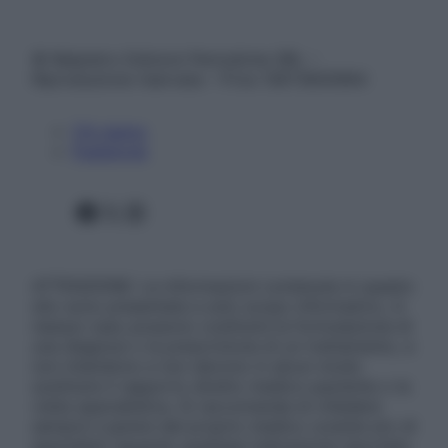
© Belpietro Edizioni Periodiche SRL –
Riproduzione riservata – P.Iva 13673600964
Chi siamo
Pubblicità
Facebook
X
Instagram
ATTENZIONE: Le informazioni contenute in questo
sito sono presentate a solo scopo informativo, in
nessun caso possono costituire la formulazione di
una diagnosi o la prescrizione di un trattamento, e
non intendono e non devono in alcun modo
sostituire il rapporto diretto medico-paziente o la
visita specialistica. Si raccomanda di chiedere
sempre il parere del proprio medico curante e/o di
specialisti riguardo qualsiasi indicazione riportata.