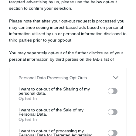
Cookie Policy
targeted advertising by us, please use the below opt-out
Note Legali
section to confirm your selection.
Preferenze Privacy
Please note that after your opt-out request is processed you
may continue seeing interest-based ads based on personal
information utilized by us or personal information disclosed to
third parties prior to your opt-out.
You may separately opt-out of the further disclosure of your
personal information by third parties on the IAB’s list of
downstream participants.
Personal Data Processing Opt Outs
This information may also be disclosed by us to third parties
on the IAB’s List of Downstream Participants that may further
I want to opt-out of the Sharing of my
disclose it to other third parties.
personal data.
Opted In
Please note that this website/app uses one or more Google
services and may gather and store information including but
I want to opt-out of the Sale of my
Personal Data.
not limited to your visit or usage behaviour. You may click to
Opted In
grant or deny consent to Google and its third-party tags to
use your data for below specified purposes in below Google
I want to opt-out of processing my
consent section.
Personal Data for Targeted Advertising.