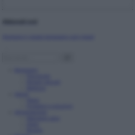
Abbonati ora!
Starbene ti regala benessere ogni mese!
Benessere
Psicologia
Rimedi naturali
Bellezza
Salute
News
Problemi e soluzioni
Alimentazione
Mangiare sano
Diete
Ricette