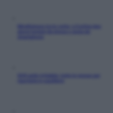
Mindfulness tra le vette: a Cortina due
giorni lontani da stress e ansia da
smartphone
SOS pelle irritabile: tutte le mosse per
riportarla in equilibrio