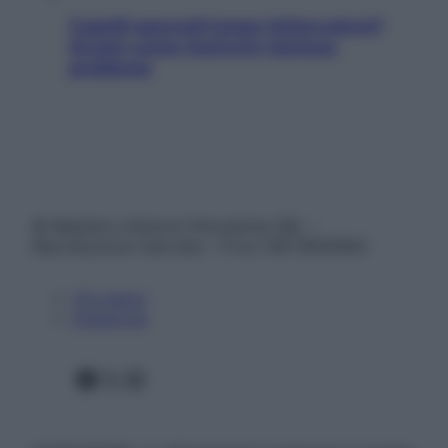
Capelli spezzati lungo l’attaccatura?
Scopri come risolvere l’annoso
problema
© Belpietro Edizioni Periodiche SRL –
Riproduzione riservata – P.Iva 13673600964
Chi siamo
Pubblicità
Facebook
X
Instagram