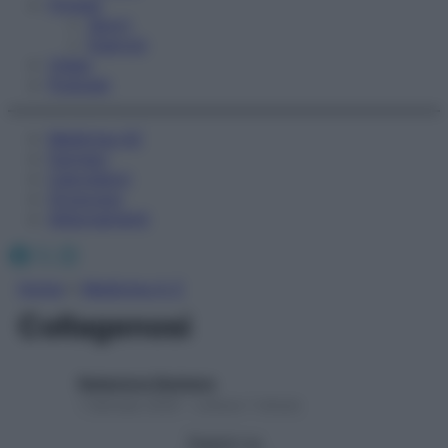
Fitness
Sport
Esercizi
Video
Podcast
Medicina AZ
Farmaci
Calcolatori
Oroscopo
Abbonamenti
Facebook
X
Instagram
Home
»
Medicina A-Z
Collagenosi
Redazione Starbene
1 Gennaio 2025 – Lettura 1 minuto
Seguici su