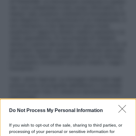
ATTENZIONE: Le informazioni contenute in questo
sito sono presentate a solo scopo informativo, in
nessun caso possono costituire la formulazione di
una diagnosi o la prescrizione di un trattamento, e
non intendono e non devono in alcun modo
sostituire il rapporto diretto medico-paziente o la
visita specialistica. Si raccomanda di chiedere
sempre il parere del proprio medico curante e/o di
specialisti riguardo qualsiasi indicazione riportata.
Se si hanno dubbi o quesiti sull’uso di un farmaco
è necessario contattare il proprio medico. Leggi il
Disclaimer »
Tutti i diritti riservati. Le immagini utilizzate negli
articoli sono di proprietà dell’editore o concesse
in licenza per l’uso. È vietata la riproduzione non
autorizzata.
Do Not Process My Personal Information
Informativa
If you wish to opt-out of the sale, sharing to third parties, or
Privacy Policy
processing of your personal or sensitive information for