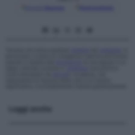
Google
Discover
Fonti preferite
Termine che indica qualsiasi
malattia
del
collagene
. In
particolare, si parla di
collagenosi reattiva perforante
quando si assiste alla
formazione
di una papula il cui
tappo centrale consiste in
collagene
necrobiotico
(cioè interessato da
necrosi
): la papula, che
rappresenta la risposta della cute a un trauma
significativo, è probabilmente indotta geneticamente.
Leggi anche