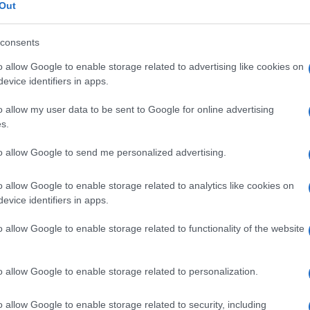
Out
consents
o allow Google to enable storage related to advertising like cookies on
Le
evice identifiers in apps.
o allow my user data to be sent to Google for online advertising
ti preferite
s.
to allow Google to send me personalized advertising.
o allow Google to enable storage related to analytics like cookies on
evice identifiers in apps.
r il funzionamento di determinati enzimi. I coenzimi
o allow Google to enable storage related to functionality of the website
on proteica: la maggior parte deriva da vitamine
lli (
magnesio
,
zinco
,
rame
). Sono sempre associati a
scono un
enzima
. Il coenzima A, uno dei più importanti,
carbossilica), in particolare di tipo acetile (catena
o allow Google to enable storage related to personalization.
est’ultimo caso si produce l’acetilcoenzima A, una
 un ruolo fondamentale nelle reazioni chimiche
o allow Google to enable storage related to security, including