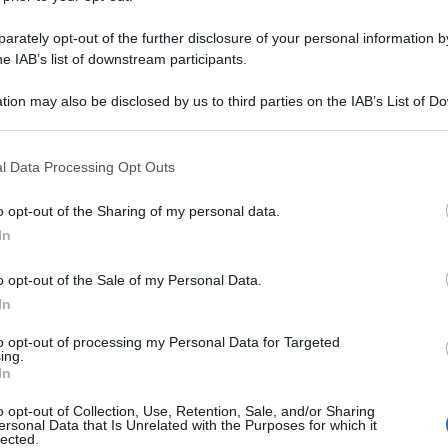
rately opt-out of the further disclosure of your personal information by
he IAB’s list of downstream participants.
tion may also be disclosed by us to third parties on the IAB’s List of 
 that may further disclose it to other third parties.
 that this website/app uses one or more Google services and may gath
l Data Processing Opt Outs
including but not limited to your visit or usage behaviour. You may click 
 to Google and its third-party tags to use your data for below specifi
o opt-out of the Sharing of my personal data.
ogle consent section.
In
o opt-out of the Sale of my Personal Data.
In
to opt-out of processing my Personal Data for Targeted
ing.
In
o opt-out of Collection, Use, Retention, Sale, and/or Sharing
ersonal Data that Is Unrelated with the Purposes for which it
lected.