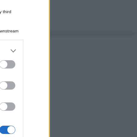
 third
Downstream
er and store
to grant or
ed purposes