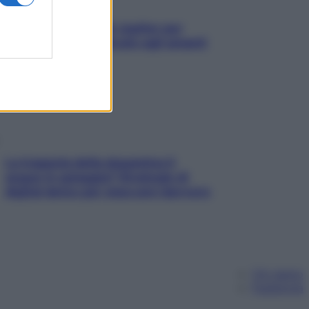
L’oroscopo food di Jupiter per
l’estate 2026 dedicato agli amanti
del cibo
La trappola della dopamina ti
segue in spiaggia? Strategie di
digital detox per staccare davvero
Chi siamo
Pubblicità