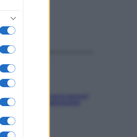
ggi anche
Contare le calorie serve ancora?
La risposta della nutrizionista