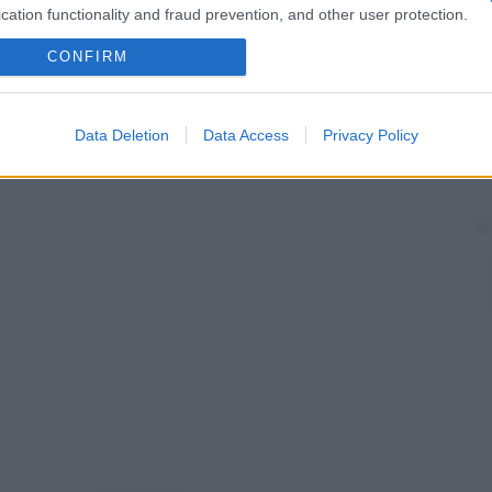
 per degradazione di glucidi e lipidi, può essere
cation functionality and fraud prevention, and other user protection.
organismo
, per fornire
energia
alla
cellula
(subendo
 Krebs
) o per sintetizzare nuovi acidi
grassi
,
CONFIRM
oni steroidei come il
cortisone
) o
corpi chetonici
Data Deletion
Data Access
Privacy Policy