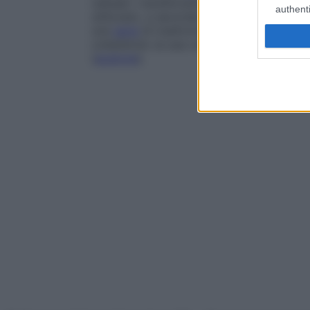
cellulari. L’acetilcoenzima A, che si forma
authenti
utilizzato, a seconda del fabbisogno dell’
una
serie
di trasformazioni dette
ciclo di
colesterolo (a sua volta
precursore
di orm
(
acetone
).