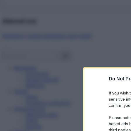
Abbonati ora!
Starbene ti regala benessere ogni mese!
Benessere
Psicologia
Do Not Pr
Rimedi naturali
Bellezza
Salute
If you wish 
News
sensitive in
Problemi e soluzioni
confirm your
Alimentazione
Mangiare sano
Please note
Diete
based ads b
Ricette
third parties