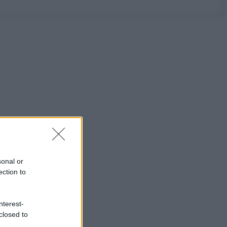
sonal or
ection to
nterest-
closed to