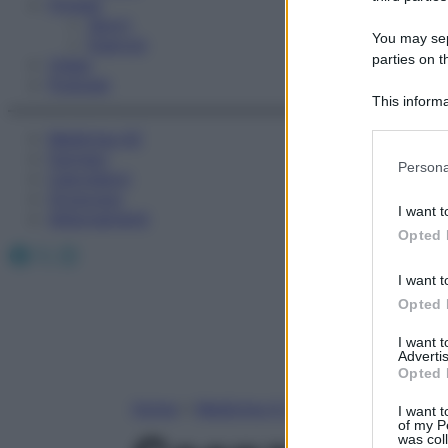
Fitness
Sport
You may sepa
Esercizi
parties on t
Video
Podcast
This informa
Participants
Medicina AZ
Farmaci
Please note
Persona
Calcolatori
information 
Oroscopo
deny consent
I want t
Abbonamenti
in below Go
Opted 
Facebook
X
Instagram
I want t
Opted 
I want 
Advertis
Opted 
Home
»
Medicina A-Z
I want t
of my P
was col