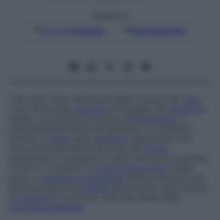
Seguici su
Google
Discover
Fonti preferite
Test usato nella valutazione della funzione del
rene
,
come stima della
capacità
di filtraggio del
glomerulo
renale. La creatinina, prodotta dall’
organismo
, è
principalmente filtrata dai glomeruli. In condizioni
normali, il
valore
della
clearance
rappresenta una
stima sufficientemente accurata del
filtrato
glomerulare. In presenza di valori elevati di creatinina,
ovvero in condizioni di
insufficienza renale
medio-
grave, la
clearance creatininica
tende a produrre una
stima eccessiva del
filtrato
glomerulare. Valori elevati
di
clearance
si ritrovano nelle fasi iniziali della
nefropatia diabetica
.