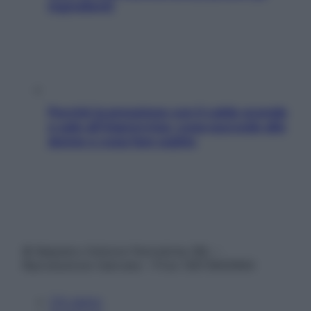
ingredienti
Perché la pressione con il caldo scende
e sale all’improvviso: cosa succede alle
donne e cosa fare subito
© Belpietro Edizioni Periodiche SRL –
Riproduzione riservata – P.Iva 13673600964
Chi siamo