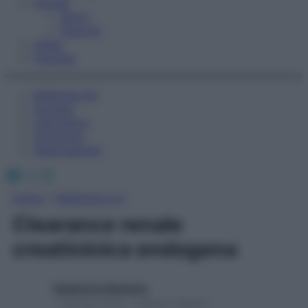
Fitness
Sport
Esercizi
Video
Podcast
Medicina AZ
Farmaci
Calcolatori
Oroscopo
Abbonamenti
Facebook
X
Instagram
Home
»
Medicina A-Z
Clearance renale
creatininica endogena
Redazione Starbene
1 Gennaio 2025 – Lettura 1 minuto