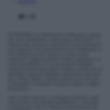
Pubblicità
Facebook
X
Instagram
ATTENZIONE: Le informazioni contenute in questo
sito sono presentate a solo scopo informativo, in
nessun caso possono costituire la formulazione di
una diagnosi o la prescrizione di un trattamento, e
non intendono e non devono in alcun modo
sostituire il rapporto diretto medico-paziente o la
visita specialistica. Si raccomanda di chiedere
sempre il parere del proprio medico curante e/o di
specialisti riguardo qualsiasi indicazione riportata.
Se si hanno dubbi o quesiti sull’uso di un farmaco
è necessario contattare il proprio medico. Leggi il
Disclaimer »
Tutti i diritti riservati. Le immagini utilizzate negli
articoli sono di proprietà dell’editore o concesse
in licenza per l’uso. È vietata la riproduzione non