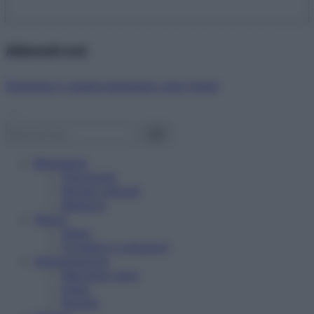
Abbonati ora!
Starbene ti regala benessere ogni mese!
Benessere
Psicologia
Rimedi naturali
Bellezza
Salute
News
Problemi e soluzioni
Alimentazione
Mangiare sano
Diete
Ricette