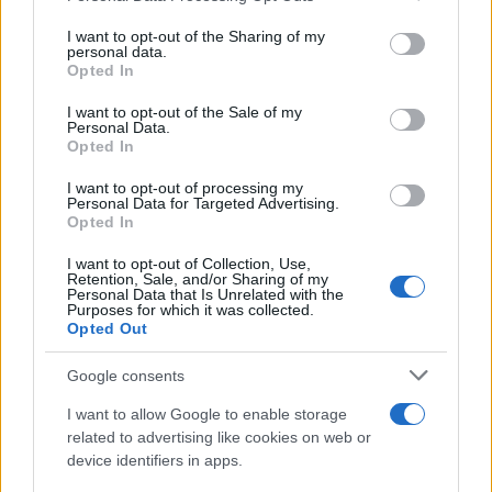
on the IAB’s List of Downstream Participants that may further
I want to opt-out of the Sharing of my
disclose it to other third parties.
personal data.
Opted In
Please note that this website/app uses one or more Google
services and may gather and store information including but
I want to opt-out of the Sale of my
Personal Data.
not limited to your visit or usage behaviour. You may click to
Opted In
grant or deny consent to Google and its third-party tags to
use your data for below specified purposes in below Google
I want to opt-out of processing my
consent section.
Personal Data for Targeted Advertising.
Opted In
I want to opt-out of Collection, Use,
Retention, Sale, and/or Sharing of my
Personal Data that Is Unrelated with the
Purposes for which it was collected.
Opted Out
Google consents
I want to allow Google to enable storage
related to advertising like cookies on web or
device identifiers in apps.