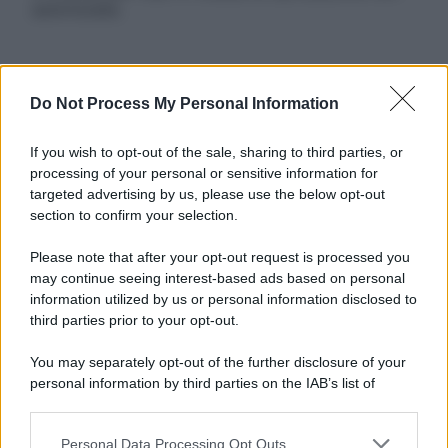
autorizzata.
Informativa
Do Not Process My Personal Information
Privacy Policy
Cookie Policy
If you wish to opt-out of the sale, sharing to third parties, or
Note Legali
processing of your personal or sensitive information for
Preferenze Privacy
targeted advertising by us, please use the below opt-out
section to confirm your selection.
Please note that after your opt-out request is processed you
may continue seeing interest-based ads based on personal
information utilized by us or personal information disclosed to
third parties prior to your opt-out.
You may separately opt-out of the further disclosure of your
personal information by third parties on the IAB’s list of
downstream participants.
Personal Data Processing Opt Outs
This information may also be disclosed by us to third parties