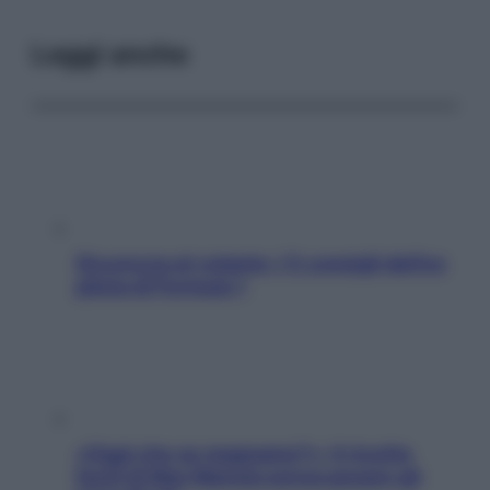
Leggi anche
Sicurezza al volante: i 5 consigli dell’ex
pilota di Formula 1
«Oggi che se magnamo?»: 4 ricette
facili di Max Mariola senza pesare gli