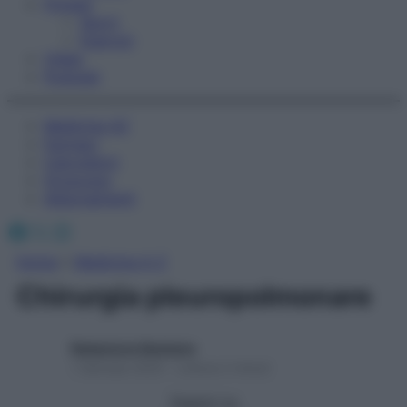
Fitness
Sport
Esercizi
Video
Podcast
Medicina AZ
Farmaci
Calcolatori
Oroscopo
Abbonamenti
Facebook
X
Instagram
Home
»
Medicina A-Z
Chirurgia pleuropolmonare
Redazione Starbene
1 Gennaio 2025 – Lettura 2 minuti
Seguici su