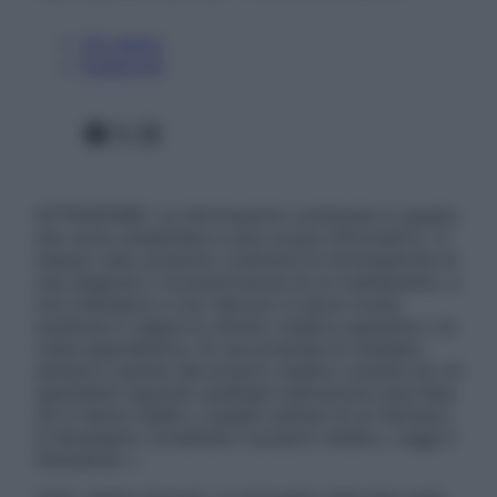
Chi siamo
Pubblicità
Facebook
X
Instagram
ATTENZIONE: Le informazioni contenute in questo
sito sono presentate a solo scopo informativo, in
nessun caso possono costituire la formulazione di
una diagnosi o la prescrizione di un trattamento, e
non intendono e non devono in alcun modo
sostituire il rapporto diretto medico-paziente o la
visita specialistica. Si raccomanda di chiedere
sempre il parere del proprio medico curante e/o di
specialisti riguardo qualsiasi indicazione riportata.
Se si hanno dubbi o quesiti sull’uso di un farmaco
è necessario contattare il proprio medico. Leggi il
Disclaimer »