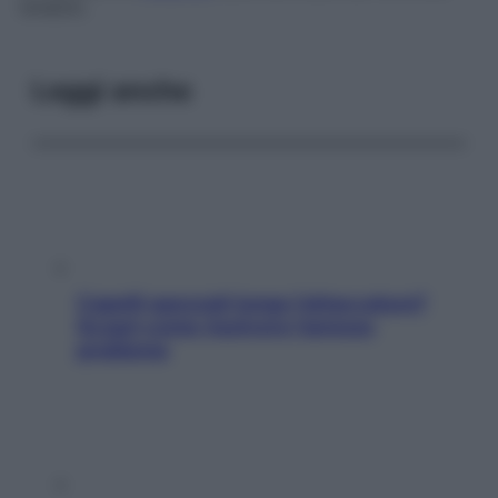
toracici.
Leggi anche
Capelli spezzati lungo l’attaccatura?
Scopri come risolvere l’annoso
problema