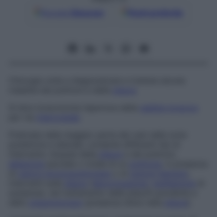
Google
Discover
Fonti preferite
Chirurgia volta a diagnosticare e trattare alcune
malattie dei polmoni e della
pleura
.
Si dice
toracotomia
l’apertura della
gabbia toracica
per via
intercostale
.
Praticata nella maggior parte dei casi nelle zone
posteriore e laterale, consente differenti tipi di
intervento: biopsie della
pleura
e dei polmoni;
ablazione
parziale o totale di un
polmone
, in presenza
di
cancro broncopolmonare
o di
tumore
benigno
;
interventi sulla
pleura
(
decorticazione
,
instillazione
di
sostanze), nel trattamento delle pleuriti purulente e
dello
pneumotorace
(presenza d’aria nella
pleura
).