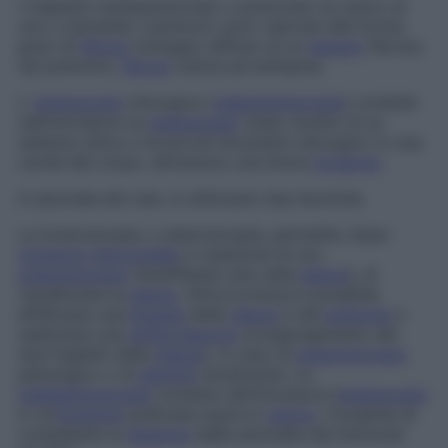
I trapianti cardiopolmonari o polmonari (a carico di
uno o entrambi i polmoni) sono riservati alle forme
gravi di
fibrosi
(sviluppo diffuso di un
tessuto
fibroso
nei polmoni),
fibrosi
cistica ed enfisema.
L’
endoscopia
chirurgica (
videoendoscopia
) consiste
nell’introdurre un
endoscopio
(tubo munito di un
sistema ottico e di piccoli strumenti chirurgici) in una
cavità del corpo, attraverso una breve
incisione
.
A seconda dei casi, si utilizzano due tecniche.
La toracoscopia, o
pleuroscopia
, permette, dopo
incisione
intercostale
e creazione di uno
pneumotorace
(insufflando aria nella
pleura
), di
visualizzare la
pleura
. All’occorrenza è possibile
effettuare una
biopsia
della
pleura
e del
polmone
o
realizzare una
sinfisi pleurica
(congiungimento dei
due foglietti della
pleura
), in caso di
pneumotorace
patologico o di
pleurite
recidivante. La
mediastinoscopia
consiste nell’introdurre l’
endoscopio
in un’
incisione
praticata sopra lo
sterno
. Consente di
completare la
diagnosi
delle anomalie dei linfonodi