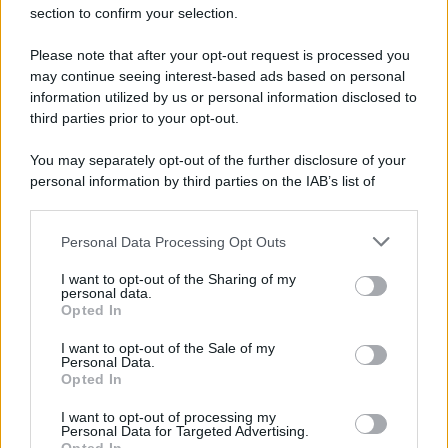
section to confirm your selection.
Please note that after your opt-out request is processed you
may continue seeing interest-based ads based on personal
information utilized by us or personal information disclosed to
third parties prior to your opt-out.
You may separately opt-out of the further disclosure of your
personal information by third parties on the IAB’s list of
downstream participants.
Personal Data Processing Opt Outs
This information may also be disclosed by us to third parties
on the IAB’s List of Downstream Participants that may further
I want to opt-out of the Sharing of my
disclose it to other third parties.
personal data.
Opted In
Please note that this website/app uses one or more Google
services and may gather and store information including but
I want to opt-out of the Sale of my
Personal Data.
not limited to your visit or usage behaviour. You may click to
Opted In
grant or deny consent to Google and its third-party tags to
use your data for below specified purposes in below Google
I want to opt-out of processing my
consent section.
Personal Data for Targeted Advertising.