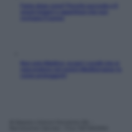
Fame dopo cena? Perché succede e 6
snack leggeri e appetitosi che non
rovinano il sonno
Non solo Maldive: scopri i coralli che si
nascondono nel nostro Mediterraneo (e
come proteggerli)
© Belpietro Edizioni Periodiche SRL –
Riproduzione riservata – P.Iva 13673600964