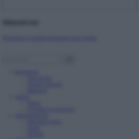
Abbonati ora!
Starbene ti regala benessere ogni mese!
Benessere
Psicologia
Rimedi naturali
Bellezza
Salute
News
Problemi e soluzioni
Alimentazione
Mangiare sano
Diete
Ricette