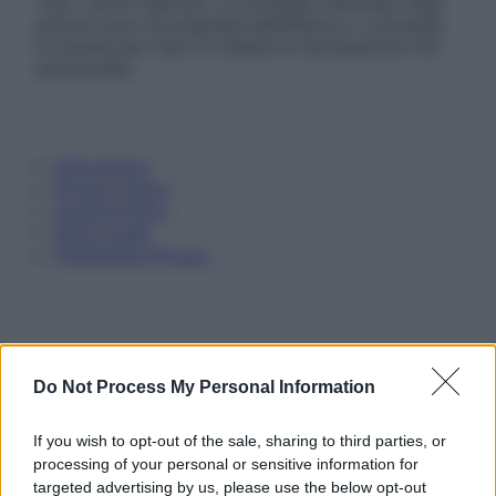
Tutti i diritti riservati. Le immagini utilizzate negli
articoli sono di proprietà dell’editore o concesse
in licenza per l’uso. È vietata la riproduzione non
autorizzata.
Informativa
Privacy Policy
Cookie Policy
Note Legali
Preferenze Privacy
Do Not Process My Personal Information
If you wish to opt-out of the sale, sharing to third parties, or
processing of your personal or sensitive information for
targeted advertising by us, please use the below opt-out