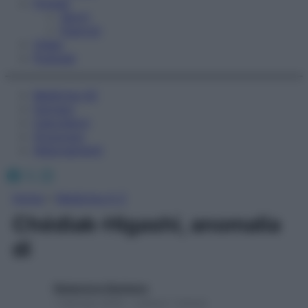
Fitness
Sport
Esercizi
Video
Podcast
Medicina AZ
Farmaci
Calcolatori
Oroscopo
Abbonamenti
Facebook
X
Instagram
Home
»
Medicina A-Z
Chédiak-Higashi, anomalia
di
Redazione Starbene
1 Gennaio 2025 – Lettura 1 minuto