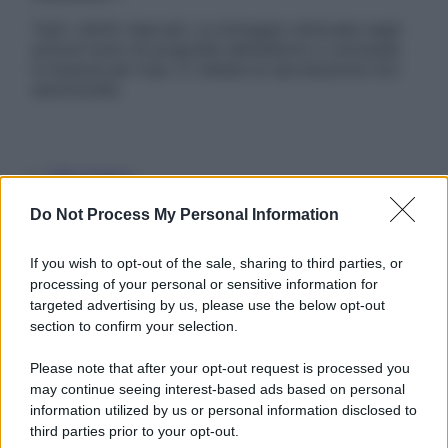
Tutti i diritti riservati. Le immagini utilizzate negli
articoli sono di proprietà dell’editore o concesse
in licenza per l’uso. È vietata la riproduzione non
autorizzata.
Informativa
Privacy Policy
Do Not Process My Personal Information
Cookie Policy
Note Legali
Preferenze Privacy
If you wish to opt-out of the sale, sharing to third parties, or
processing of your personal or sensitive information for
targeted advertising by us, please use the below opt-out
section to confirm your selection.
Please note that after your opt-out request is processed you
may continue seeing interest-based ads based on personal
information utilized by us or personal information disclosed to
third parties prior to your opt-out.