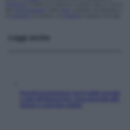
antibiotici
e fattori di crescita; in alcuni casi si ricorre
alla
chemioterapia
(nella
fase
cosidetta
accelerata
) e
al
trapianto
di midollo. La
malattia
è spesso mortale.
Leggi anche
Perché la pressione con il caldo scende
e sale all’improvviso: cosa succede alle
donne e cosa fare subito