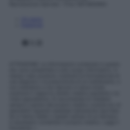
Riproduzione riservata – P.Iva 13673600964
Chi siamo
Pubblicità
Facebook
X
Instagram
ATTENZIONE: Le informazioni contenute in questo
sito sono presentate a solo scopo informativo, in
nessun caso possono costituire la formulazione di
una diagnosi o la prescrizione di un trattamento, e
non intendono e non devono in alcun modo
sostituire il rapporto diretto medico-paziente o la
visita specialistica. Si raccomanda di chiedere
sempre il parere del proprio medico curante e/o di
specialisti riguardo qualsiasi indicazione riportata.
Se si hanno dubbi o quesiti sull’uso di un farmaco
è necessario contattare il proprio medico. Leggi il
Disclaimer »