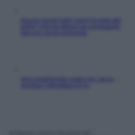
Doccia, lavarsi tutti i giorni fa male alla
pelle? I miti da sfatare per proteggerla
davvero senza stressarla
Aria condizionata: usala così, senza
rischiare raffreddore & Co.
© Belpietro Edizioni Periodiche SRL –