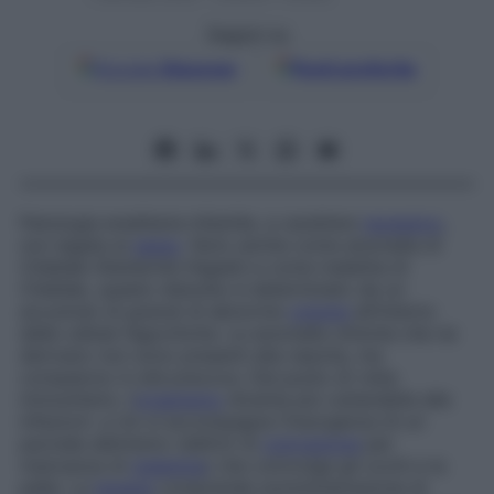
Seguici su
Google
Discover
Fonti preferite
Patologia ereditaria infantile, a carattere
recessivo
,
non legata al
sesso
. Noto anche come
anomalia di
Chédiak-Steinbrink-Higashi
e come
malattia di
Chédiak
, questo disturbo è determinato da un
accumulo di granuli di abnorme
volume
all’interno
delle cellule fagocitiche. Le anomalie cliniche che ne
derivano non sono presenti alla nascita, ma
compaiono in età precoce. Dal punto di vista
immunitario, l’
organismo
diventa più vulnerabile alle
infezioni. a ciò si accompagna l’insorgenza di un
parziale albinismo (deficit di
colorazione
per
mancanza di
melanina
) che coinvolge gli occhi e la
pelle. La
terapia
comprende somministrazione di