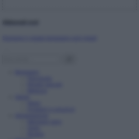
Abbonati ora!
Starbene ti regala benessere ogni mese!
Benessere
Psicologia
Rimedi naturali
Bellezza
Salute
News
Problemi e soluzioni
Alimentazione
Mangiare sano
Diete
Ricette