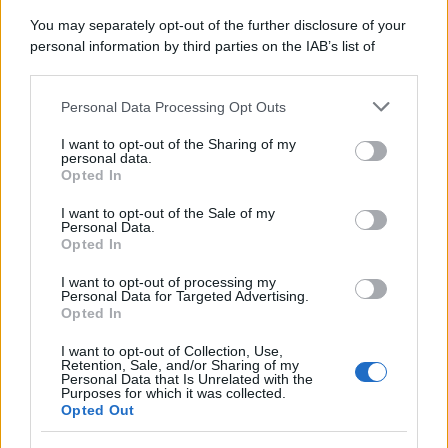
You may separately opt-out of the further disclosure of your
personal information by third parties on the IAB’s list of
downstream participants.
Personal Data Processing Opt Outs
This information may also be disclosed by us to third parties
on the IAB’s List of Downstream Participants that may further
I want to opt-out of the Sharing of my
disclose it to other third parties.
personal data.
Opted In
Please note that this website/app uses one or more Google
services and may gather and store information including but
I want to opt-out of the Sale of my
Personal Data.
not limited to your visit or usage behaviour. You may click to
Opted In
grant or deny consent to Google and its third-party tags to
use your data for below specified purposes in below Google
I want to opt-out of processing my
consent section.
Personal Data for Targeted Advertising.
Opted In
I want to opt-out of Collection, Use,
Retention, Sale, and/or Sharing of my
Personal Data that Is Unrelated with the
Purposes for which it was collected.
Opted Out