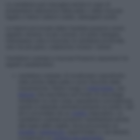
La candidosi può insorgere anche in caso di
preesistenti alterazioni della pelle o delle mucose
legate a fattori esterni (caldo, detergenti acidi).
Le lesioni provocate dalla
Candida
possono avere
aspetto diverso: le più comuni, di solito benigne,
interessano cute e mucose; le candidosi profonde,
rare ma più gravi, colpiscono invece i visceri.
Candidosi cutanee e mucose
Possono assumere tre
aspetti caratteristici:
candidosi cutanee. Si localizzano soprattutto
nelle pliche della pelle e sono favorite dalla
macerazione. Danno luogo a
intertrigine
, una
lesione
che esordisce sul fondo di una piega
rendendo la cute rossa, essudante e pruriginosa,
quindi si estende simmetricamente su ambo i lati
ed è circondata da un
orletto
biancastro. Le
candidosi cutanee possono manifestarsi anche
alla base delle unghie, dove provocano un
giradito
(
patereccio
superficiale) o, nei lattanti,
complicare un
eritema da pannolino
;