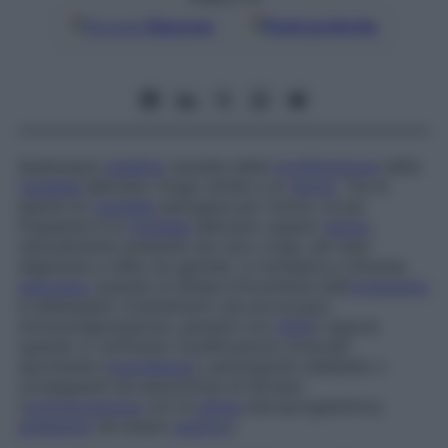
Google
Discover
Fonti preferite
Qualunque
malattia
causata dalla
proliferazione
della
Candida
albicans, fungo simile a un
lievito
. Tra le
specie di
Candida
patogene per l’uomo, la più
frequente è la
Candida
albicans: questo
lievito
,
naturalmente presente nel cavo orale, nel tubo
digerente e nelle vie genitali, si moltiplica e diventa
patogeno
quando le difese immunitarie dell’
organismo
si abbassano (trattamenti che provocano
immunodepressione, pazienti con
AIDS
) oppure
quando si verificano modificazioni ormonali
spontanee (
gravidanza
), patologiche (diabete) o
conseguenti ad assunzione di farmaci
(
contraccezione
con la
pillola
estroprogestinica,
antibiotici
ad ampio
spettro
).