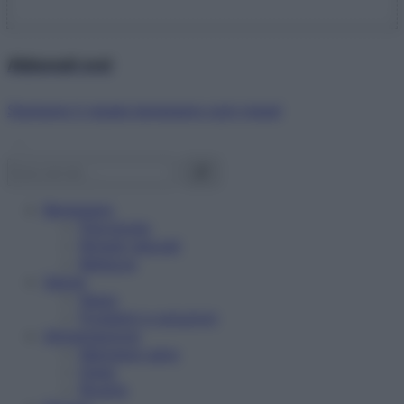
Abbonati ora!
Starbene ti regala benessere ogni mese!
Benessere
Psicologia
Rimedi naturali
Bellezza
Salute
News
Problemi e soluzioni
Alimentazione
Mangiare sano
Diete
Ricette