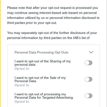
Please note that after your opt-out request is processed you
may continue seeing interest-based ads based on personal
information utilized by us or personal information disclosed to
third parties prior to your opt-out.
You may separately opt-out of the further disclosure of your
personal information by third parties on the IAB’s list of
downstream participants.
Personal Data Processing Opt Outs
This information may also be disclosed by us to third parties
on the IAB’s List of Downstream Participants that may further
I want to opt-out of the Sharing of my
disclose it to other third parties.
personal data.
Opted In
Please note that this website/app uses one or more Google
services and may gather and store information including but
I want to opt-out of the Sale of my
Personal Data.
not limited to your visit or usage behaviour. You may click to
Opted In
grant or deny consent to Google and its third-party tags to
use your data for below specified purposes in below Google
I want to opt-out of processing my
consent section.
Personal Data for Targeted Advertising.
Opted In