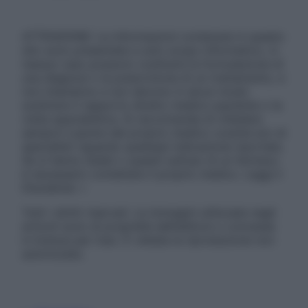
ATTENZIONE: Le informazioni contenute in questo
sito sono presentate a solo scopo informativo, in
nessun caso possono costituire la formulazione di
una diagnosi o la prescrizione di un trattamento, e
non intendono e non devono in alcun modo
sostituire il rapporto diretto medico-paziente o la
visita specialistica. Si raccomanda di chiedere
sempre il parere del proprio medico curante e/o di
specialisti riguardo qualsiasi indicazione riportata.
Se si hanno dubbi o quesiti sull’uso di un farmaco
è necessario contattare il proprio medico. Leggi il
Disclaimer »
Tutti i diritti riservati. Le immagini utilizzate negli
articoli sono di proprietà dell’editore o concesse
in licenza per l’uso. È vietata la riproduzione non
autorizzata.