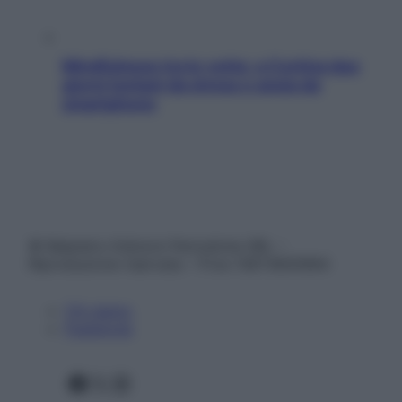
Mindfulness tra le vette: a Cortina due
giorni lontani da stress e ansia da
smartphone
© Belpietro Edizioni Periodiche SRL –
Riproduzione riservata – P.Iva 13673600964
Chi siamo
Pubblicità
Facebook
X
Instagram