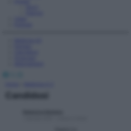
Fitness
Sport
Esercizi
Video
Podcast
Medicina AZ
Farmaci
Calcolatori
Oroscopo
Abbonamenti
Facebook
X
Instagram
Home
»
Medicina A-Z
Candidosi
Redazione Starbene
1 Gennaio 2025 – Lettura 2 minuti
Seguici su