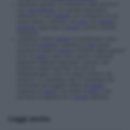
candidosi genitali. Si traducono nella donna in
una
vulvovaginite
con perdite biancastre,
nell’uomo in una
balanite
con comparsa di uno
strato bianco cremoso, nel
solco
tra
glande
e
prepuzio
, associata a
prurito
e scolo uretrale
frequente;
candidosi orali.
In
genere
si manifestano sotto
forma di
mughetto
: superata la
fase
acuta,
durante la quale la
lingua
e l’interno delle guance
sono di
colore
rosso vivo, secchi e patinosi,
appaiono depositi biancastri cremosi, che
possono essere raschiati via con un
abbassalingua e che col tempo tendono ad
annerire. Le candidosi orali si sviluppano più
facilmente nei soggetti affetti da
asialia
(assenza di
saliva
), nei malati di
AIDS
e nei
portatori di apparecchi e
protesi
dentarie.
Leggi anche