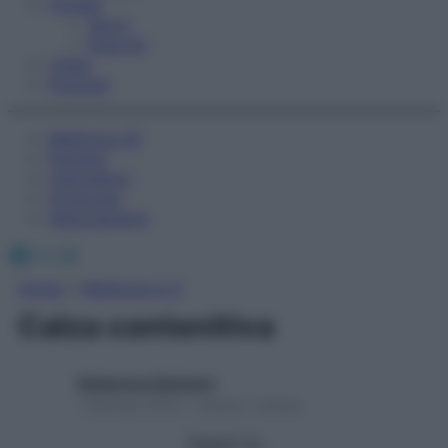
Fitness
Sport
Esercizi
Video
Podcast
Medicina AZ
Farmaci
Calcolatori
Oroscopo
Abbonamenti
Facebook
X
Instagram
Home
»
Medicina A-Z
Calza contenitiva
Redazione Starbene
1 Gennaio 2025 – Lettura 1 minuto
Seguici su