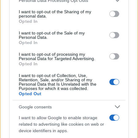
Personal Data Processing Opt Outs
This information may also be disclosed by us to third parties
on the IAB’s List of Downstream Participants that may further
I want to opt-out of the Sharing of my
disclose it to other third parties.
personal data.
Opted In
Please note that this website/app uses one or more Google
services and may gather and store information including but
I want to opt-out of the Sale of my
Personal Data.
not limited to your visit or usage behaviour. You may click to
Opted In
grant or deny consent to Google and its third-party tags to
use your data for below specified purposes in below Google
I want to opt-out of processing my
consent section.
Personal Data for Targeted Advertising.
Opted In
I want to opt-out of Collection, Use,
Retention, Sale, and/or Sharing of my
Personal Data that Is Unrelated with the
Purposes for which it was collected.
Opted Out
Google consents
I want to allow Google to enable storage
related to advertising like cookies on web or
device identifiers in apps.