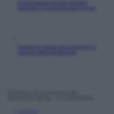
In menopausa il rischio d’infarto
aumenta: è ora di rinforzare il cuore
Contare le calorie serve ancora? La
risposta della nutrizionista
© Belpietro Edizioni Periodiche SRL –
Riproduzione riservata – P.Iva 13673600964
Chi siamo