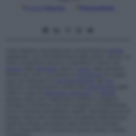
Google
Discover
Fonti preferite
Calza elastica concepita per comprimere la
gamba
,
supplendo così all’insufficienza delle pareti venose. Le
calze contenitive servono a facilitare il ritorno del
sangue
dalle
estremità
verso il
cuore
, nelle persone
affette da varici, e a evitare la
formazione
di coaguli
dopo gli interventi di
chirurgia estetica
agli
arti
inferiori; contribuiscono inoltre alla
prevenzione
delle
flebiti in caso di
intervento chirurgico
. In
genere
queste calze sono realizzate in lattice e vengono
vendute in farmacia; perché svolgano correttamente
la loro funzione dovrebbero essere indossate prima di
alzarsi, dopo aver mantenuto le gambe sollevate per
qualche minuto, ed essere tolte prima di coricarsi.
Sono disponibili in commercio anche collant e fasce
contenitive.