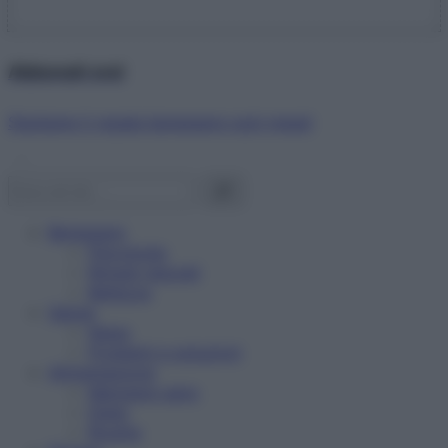
Abbonati ora!
Starbene ti regala benessere ogni mese!
Benessere
Psicologia
Rimedi naturali
Bellezza
Salute
News
Problemi e soluzioni
Alimentazione
Mangiare sano
Diete
Ricette