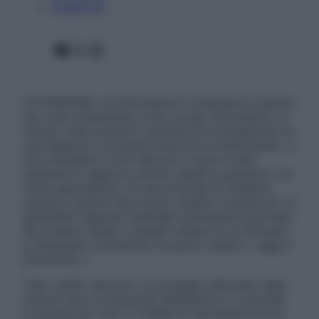
Pubblicità
Facebook
X
Instagram
ATTENZIONE: Le informazioni contenute in questo
sito sono presentate a solo scopo informativo, in
nessun caso possono costituire la formulazione di
una diagnosi o la prescrizione di un trattamento, e
non intendono e non devono in alcun modo
sostituire il rapporto diretto medico-paziente o la
visita specialistica. Si raccomanda di chiedere
sempre il parere del proprio medico curante e/o di
specialisti riguardo qualsiasi indicazione riportata.
Se si hanno dubbi o quesiti sull’uso di un farmaco
è necessario contattare il proprio medico. Leggi il
Disclaimer »
Tutti i diritti riservati. Le immagini utilizzate negli
articoli sono di proprietà dell’editore o concesse
in licenza per l’uso. È vietata la riproduzione non