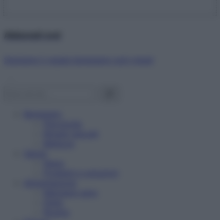
Abbonati ora!
Starbene ti regala benessere ogni mese!
Benessere
Psicologia
Rimedi naturali
Bellezza
Salute
News
Problemi e soluzioni
Alimentazione
Mangiare sano
Diete
Ricette