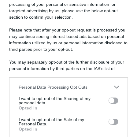
Privacy Policy
processing of your personal or sensitive information for
Cookie Policy
targeted advertising by us, please use the below opt-out
Note Legali
section to confirm your selection.
Preferenze Privacy
Please note that after your opt-out request is processed you
may continue seeing interest-based ads based on personal
information utilized by us or personal information disclosed to
third parties prior to your opt-out.
You may separately opt-out of the further disclosure of your
personal information by third parties on the IAB’s list of
downstream participants.
Personal Data Processing Opt Outs
This information may also be disclosed by us to third parties
on the IAB’s List of Downstream Participants that may further
I want to opt-out of the Sharing of my
disclose it to other third parties.
personal data.
Opted In
Please note that this website/app uses one or more Google
services and may gather and store information including but
I want to opt-out of the Sale of my
Personal Data.
not limited to your visit or usage behaviour. You may click to
Opted In
grant or deny consent to Google and its third-party tags to