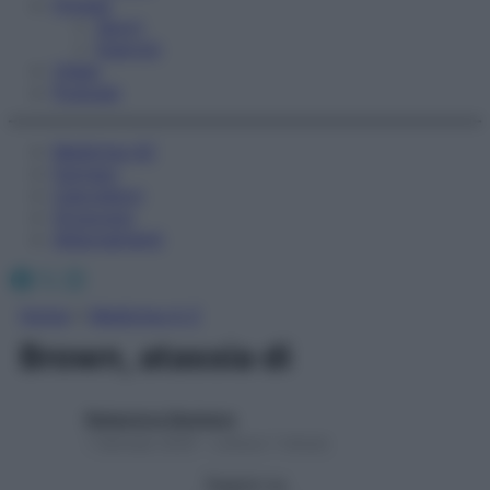
Fitness
Sport
Esercizi
Video
Podcast
Medicina AZ
Farmaci
Calcolatori
Oroscopo
Abbonamenti
Facebook
X
Instagram
Home
»
Medicina A-Z
Brown, atassia di
Redazione Starbene
1 Gennaio 2025 – Lettura 1 minuto
Seguici su