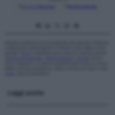
Google
Discover
Fonti preferite
Atassia ereditaria accompagnata da disturbi oftalmici
e alterazioni patologiche in diversi tratti della corda
spinale.
Ptosi
e diplopia sono sintomi comuni; anche
retinite pigmentosa
,
oftalmoplegia
e
atrofia
ottica
sono frequenti. Le lesioni predominanti sono a carico
della colonna posteriore, della colonna di Clark e del
tratto
spinocerebellare.
Leggi anche