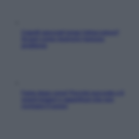
Capelli spezzati lungo l’attaccatura?
Scopri come risolvere l’annoso
problema
Fame dopo cena? Perché succede e 6
snack leggeri e appetitosi che non
rovinano il sonno