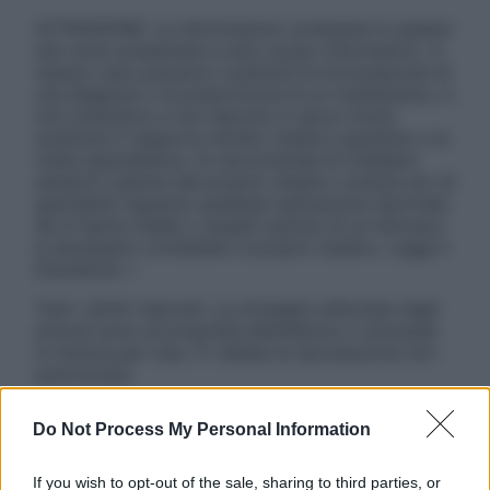
ATTENZIONE: Le informazioni contenute in questo
sito sono presentate a solo scopo informativo, in
nessun caso possono costituire la formulazione di
una diagnosi o la prescrizione di un trattamento, e
non intendono e non devono in alcun modo
sostituire il rapporto diretto medico-paziente o la
visita specialistica. Si raccomanda di chiedere
sempre il parere del proprio medico curante e/o di
specialisti riguardo qualsiasi indicazione riportata.
Se si hanno dubbi o quesiti sull’uso di un farmaco
è necessario contattare il proprio medico. Leggi il
Disclaimer »
Tutti i diritti riservati. Le immagini utilizzate negli
articoli sono di proprietà dell’editore o concesse
in licenza per l’uso. È vietata la riproduzione non
autorizzata.
Do Not Process My Personal Information
Informativa
If you wish to opt-out of the sale, sharing to third parties, or