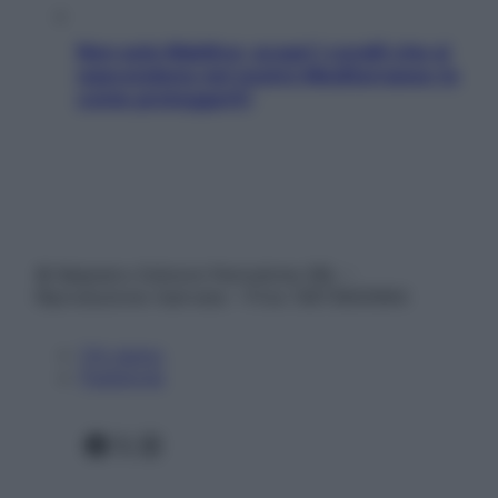
Non solo Maldive: scopri i coralli che si
nascondono nel nostro Mediterraneo (e
come proteggerli)
© Belpietro Edizioni Periodiche SRL –
Riproduzione riservata – P.Iva 13673600964
Chi siamo
Pubblicità
Facebook
X
Instagram