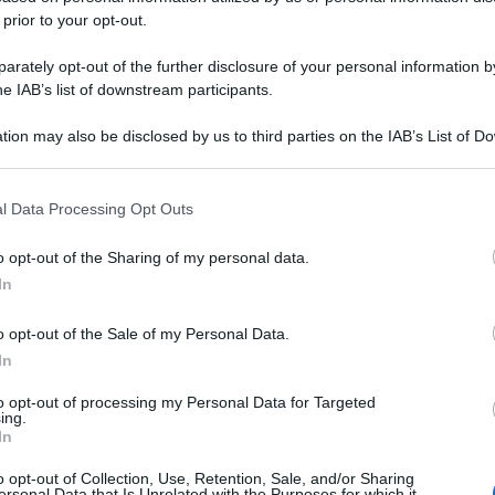
 prior to your opt-out.
rately opt-out of the further disclosure of your personal information by
he IAB’s list of downstream participants.
tion may also be disclosed by us to third parties on the IAB’s List of 
 that may further disclose it to other third parties.
 that this website/app uses one or more Google services and may gath
l Data Processing Opt Outs
including but not limited to your visit or usage behaviour. You may click 
 to Google and its third-party tags to use your data for below specifi
o opt-out of the Sharing of my personal data.
ogle consent section.
In
o opt-out of the Sale of my Personal Data.
In
to opt-out of processing my Personal Data for Targeted
ing.
In
o opt-out of Collection, Use, Retention, Sale, and/or Sharing
ersonal Data that Is Unrelated with the Purposes for which it