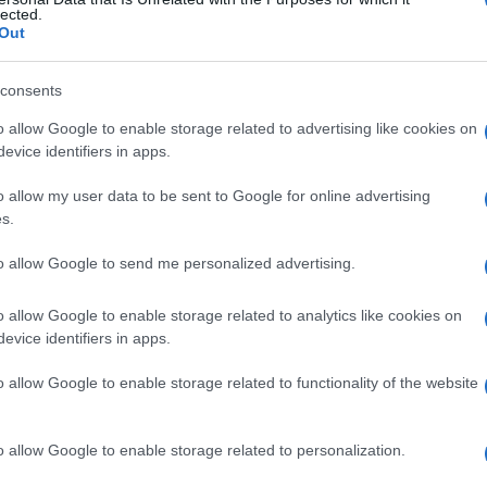
lected.
Out
consents
Le
o allow Google to enable storage related to advertising like cookies on
evice identifiers in apps.
ti preferite
o allow my user data to be sent to Google for online advertising
s.
to allow Google to send me personalized advertising.
o allow Google to enable storage related to analytics like cookies on
reannuncia una
crisi
epilettica. L’aura varia da un
evice identifiers in apps.
forma di sensazioni soggettive quali allucinazioni
’
occhio
, ma che non è stata provocata dalla luce),
o allow Google to enable storage related to functionality of the website
attive (odori per lo più sgradevoli) ecc., oppure come
del corpo. Può anche essere accompagnata da
zione
di
testa
e occhi insieme).
o allow Google to enable storage related to personalization.