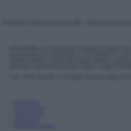
© Belpietro Edizioni Periodiche SRL – Riproduzione riser
ATTENZIONE: Le informazioni contenute in questo sito 
prescrizione di un trattamento, e non intendono e non 
chiedere sempre il parere del proprio medico curante e/o
necessario contattare il proprio medico. Leggi il Discl
Tutti i diritti riservati. Le immagini utilizzate negli ar
Informativa
Privacy Policy
Cookie Policy
Note Legali
Preferenze Privacy