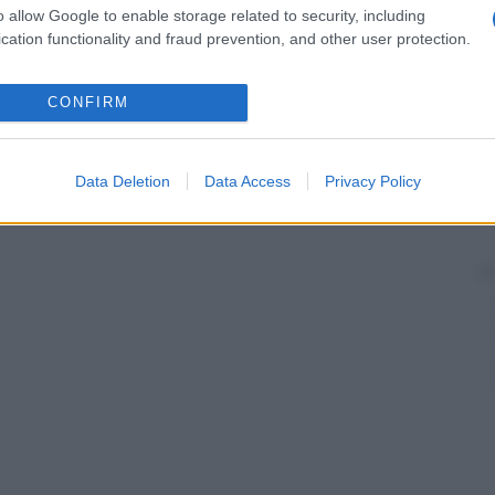
o allow Google to enable storage related to security, including
eguirà: se la
scarica
neuronale iniziale, causa
cation functionality and fraud prevention, and other user protection.
i
epilessia
sarà parziale; se la
scarica
neuronale si
crisi
rischia di essere generalizzata (con eventuale
CONFIRM
entuale causa dell’
epilessia
: un’aura visiva orienta la
’aura uditiva verso le aree temporali superiori,
emporali interne, oppure verso la regione temporale o
Data Deletion
Data Access
Privacy Policy