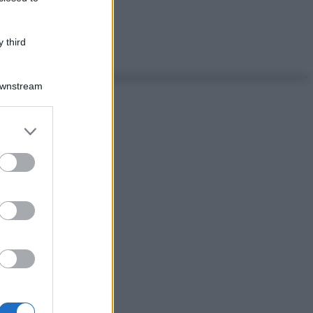
 third
Downstream
er and store
to grant or
ed purposes