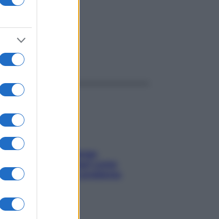
ggi anche
Capelli spezzati lungo
l’attaccatura? Scopri come
risolvere l’annoso problema