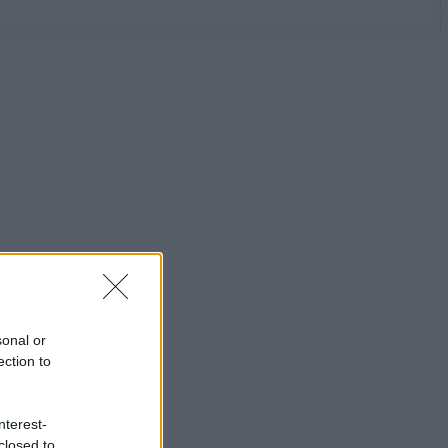
sonal or
ection to
nterest-
closed to