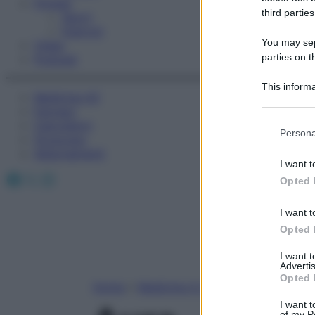
Fitness
third parties
Sport
Esercizi
You may sepa
Video
parties on t
Podcast
This informa
Medicina AZ
Participants
Farmaci
Calcolatori
Please note
Persona
Oroscopo
information 
Abbonamenti
deny consent
I want t
in below Go
Facebook
X
Instagram
Opted 
I want t
Opted 
I want 
Advertis
Opted 
Home
»
Medicina A-Z
I want t
of my P