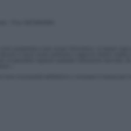
vata – P.Iva 13673600964
sono presentate a solo scopo informativo, in nessun caso p
devono in alcun modo sostituire il rapporto diretto medico-p
 di specialisti riguardo qualsiasi indicazione riportata. Se
aimer »
ticoli sono di proprietà dell’editore o concesse in licenza per 