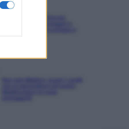
Fame dopo cena? Perché
succede e 6 snack leggeri e
appetitosi che non rovinano il
sonno
Non solo Maldive: scopri i coralli
che si nascondono nel nostro
Mediterraneo (e come
proteggerli)