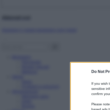
Abbonati ora!
Starbene ti regala benessere ogni mese!
Benessere
Psicologia
Rimedi naturali
Bellezza
Do Not Pr
Salute
News
If you wish 
Problemi e soluzioni
sensitive in
Alimentazione
confirm your
Mangiare sano
Diete
Please note
Ricette
based ads b