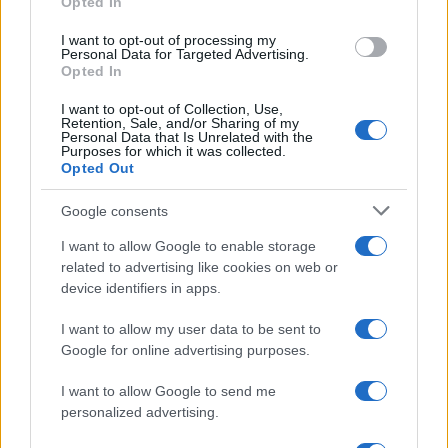
Opted In
grant or deny consent to Google and its third-party tags to
use your data for below specified purposes in below Google
I want to opt-out of processing my
consent section.
Personal Data for Targeted Advertising.
Opted In
I want to opt-out of Collection, Use,
Retention, Sale, and/or Sharing of my
Personal Data that Is Unrelated with the
Purposes for which it was collected.
Opted Out
Google consents
I want to allow Google to enable storage
related to advertising like cookies on web or
device identifiers in apps.
I want to allow my user data to be sent to
Google for online advertising purposes.
I want to allow Google to send me
personalized advertising.