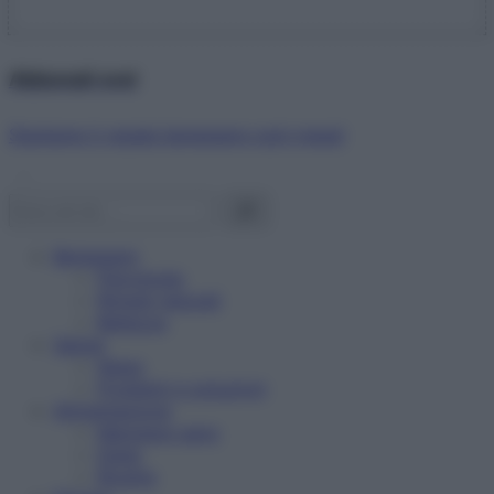
Abbonati ora!
Starbene ti regala benessere ogni mese!
Benessere
Psicologia
Rimedi naturali
Bellezza
Salute
News
Problemi e soluzioni
Alimentazione
Mangiare sano
Diete
Ricette