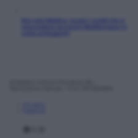
Non solo Maldive: scopri i coralli che si
nascondono nel nostro Mediterraneo (e
come proteggerli)
© Belpietro Edizioni Periodiche SRL –
Riproduzione riservata – P.Iva 13673600964
Chi siamo
Pubblicità
Facebook
X
Instagram