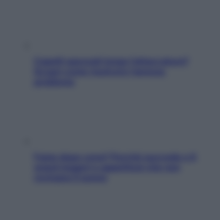
Capelli spezzati lungo l’attaccatura?
Scopri come risolvere l’annoso
problema
Fame dopo cena? Perché succede e 6
snack leggeri e appetitosi che non
rovinano il sonno