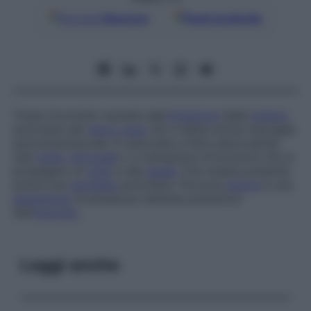
Google
Discover
Fonti preferite
Tosse ricorrente causata dall’
irritazione
della
branca
auricolare del
nervo vago
(X); è detta anche
neuralgia
auricolotemporale
. È associata a fitte suboccipitali
(del
tratto
cervicale
) o a sensazioni di bruciore che si
propagano al
collo
e alla
spalla
. Può essere presente
anche una
nevralgia
auricolare. Provoca
dolore
e una
sensazione
di pressione nell’area posteriore
dell’
orecchio
.
Leggi anche