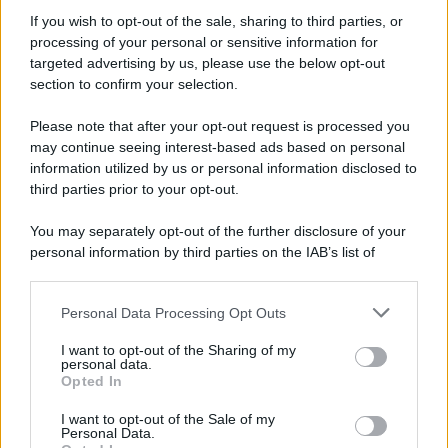
Informativa
Privacy Policy
If you wish to opt-out of the sale, sharing to third parties, or
Cookie Policy
processing of your personal or sensitive information for
Note Legali
targeted advertising by us, please use the below opt-out
Preferenze Privacy
section to confirm your selection.
Please note that after your opt-out request is processed you
may continue seeing interest-based ads based on personal
information utilized by us or personal information disclosed to
third parties prior to your opt-out.
You may separately opt-out of the further disclosure of your
personal information by third parties on the IAB’s list of
downstream participants.
Personal Data Processing Opt Outs
This information may also be disclosed by us to third parties
on the IAB’s List of Downstream Participants that may further
I want to opt-out of the Sharing of my
disclose it to other third parties.
personal data.
Opted In
Please note that this website/app uses one or more Google
services and may gather and store information including but
I want to opt-out of the Sale of my
Personal Data.
not limited to your visit or usage behaviour. You may click to