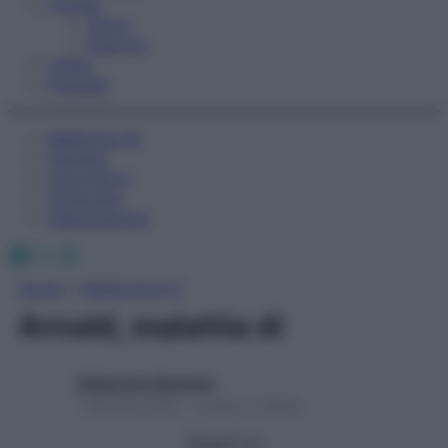
Fitness
Sport
Esercizi
Video
Podcast
Medicina AZ
Farmaci
Calcolatori
Oroscopo
Abbonamenti
Facebook
X
Instagram
Home
»
Medicina A-Z
Arnold, malattia di
Redazione Starbene
1 Gennaio 2025 – Lettura 1 minuto
Seguici su