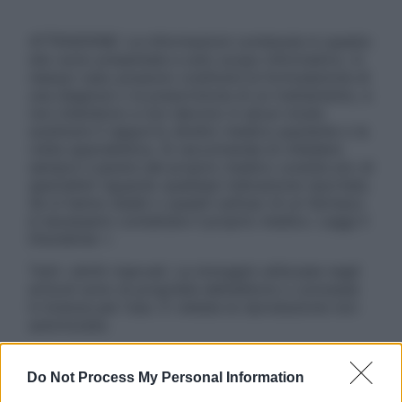
ATTENZIONE: Le informazioni contenute in questo
sito sono presentate a solo scopo informativo, in
nessun caso possono costituire la formulazione di
una diagnosi o la prescrizione di un trattamento, e
non intendono e non devono in alcun modo
sostituire il rapporto diretto medico-paziente o la
visita specialistica. Si raccomanda di chiedere
sempre il parere del proprio medico curante e/o di
specialisti riguardo qualsiasi indicazione riportata.
Se si hanno dubbi o quesiti sull’uso di un farmaco
è necessario contattare il proprio medico. Leggi il
Disclaimer »
Tutti i diritti riservati. Le immagini utilizzate negli
articoli sono di proprietà dell’editore o concesse
in licenza per l’uso. È vietata la riproduzione non
autorizzata.
Do Not Process My Personal Information