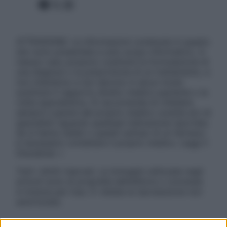
Facebook
X
Instagram
ATTENZIONE: Le informazioni contenute in questo
sito sono presentate a solo scopo informativo, in
nessun caso possono costituire la formulazione di
una diagnosi o la prescrizione di un trattamento, e
non intendono e non devono in alcun modo
sostituire il rapporto diretto medico-paziente o la
visita specialistica. Si raccomanda di chiedere
sempre il parere del proprio medico curante e/o di
specialisti riguardo qualsiasi indicazione riportata.
Se si hanno dubbi o quesiti sull’uso di un farmaco
è necessario contattare il proprio medico. Leggi il
Disclaimer »
Tutti i diritti riservati. Le immagini utilizzate negli
articoli sono di proprietà dell’editore o concesse
in licenza per l’uso. È vietata la riproduzione non
autorizzata.