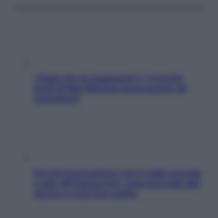
«Oggi che se magnamo?»: 4 ricette
facili di Max Mariola senza pesare gli
ingredienti
Perché la pressione con il caldo scende
e sale all’improvviso: cosa succede alle
donne e cosa fare subito