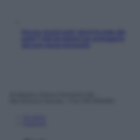
Doccia, lavarsi tutti i giorni fa male alla
pelle? I miti da sfatare per proteggerla
davvero senza stressarla
© Belpietro Edizioni Periodiche SRL –
Riproduzione riservata – P.Iva 13673600964
Chi siamo
Pubblicità