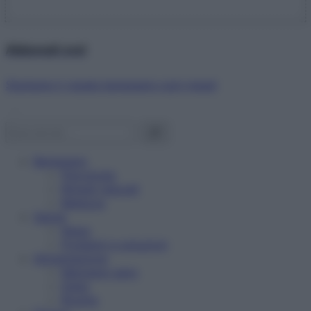
Abbonati ora!
Starbene ti regala benessere ogni mese!
Benessere
Psicologia
Rimedi naturali
Bellezza
Salute
News
Problemi e soluzioni
Alimentazione
Mangiare sano
Diete
Ricette