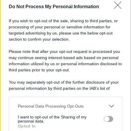
Do Not Process My Personal Information
Informativa
Privacy Policy
If you wish to opt-out of the sale, sharing to third parties, or
Cookie Policy
processing of your personal or sensitive information for
Note Legali
targeted advertising by us, please use the below opt-out
Preferenze Privacy
section to confirm your selection.
Please note that after your opt-out request is processed you
may continue seeing interest-based ads based on personal
information utilized by us or personal information disclosed to
third parties prior to your opt-out.
You may separately opt-out of the further disclosure of your
personal information by third parties on the IAB’s list of
downstream participants.
Personal Data Processing Opt Outs
This information may also be disclosed by us to third parties
on the IAB’s List of Downstream Participants that may further
I want to opt-out of the Sharing of my
disclose it to other third parties.
personal data.
Opted In
Please note that this website/app uses one or more Google