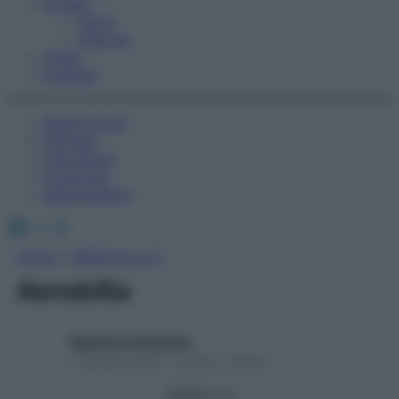
Fitness
Sport
Esercizi
Video
Podcast
Medicina AZ
Farmaci
Calcolatori
Oroscopo
Abbonamenti
Facebook
X
Instagram
Home
»
Medicina A-Z
Aerobilia
Redazione Starbene
1 Gennaio 2025 – Lettura 1 minuto
Seguici su