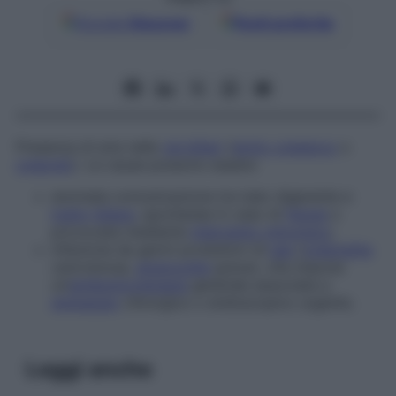
Google
Discover
Fonti preferite
Presenza di aria nelle
vie biliari
(
dotto coledoco
o
colecisti
). Le cause possono essere:
anomala comunicazione tra tubo digerente e
tratto
biliare
, spontanea in caso di
fistola
o
provocata mediante
intervento chirurgico
;
infezione da germi produttori di
gas
(
colecistite
cancrenosa,
angiocolite
grave), che impone
un’
antibioticoterapia
generale associata a
drenaggio
chirurgico o endoscopico urgente.
Leggi anche