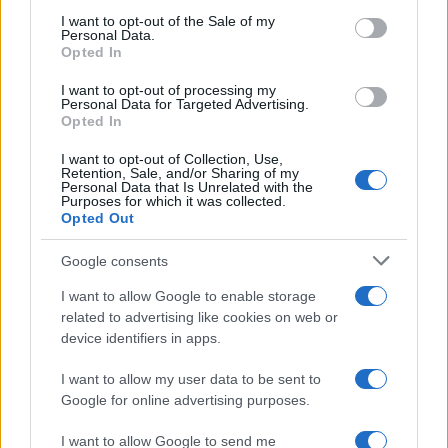
services and may gather and store information including but
I want to opt-out of the Sale of my
Personal Data.
not limited to your visit or usage behaviour. You may click to
Opted In
grant or deny consent to Google and its third-party tags to
use your data for below specified purposes in below Google
I want to opt-out of processing my
consent section.
Personal Data for Targeted Advertising.
Opted In
I want to opt-out of Collection, Use,
Retention, Sale, and/or Sharing of my
Personal Data that Is Unrelated with the
Purposes for which it was collected.
Opted Out
Google consents
I want to allow Google to enable storage
related to advertising like cookies on web or
device identifiers in apps.
I want to allow my user data to be sent to
Google for online advertising purposes.
I want to allow Google to send me