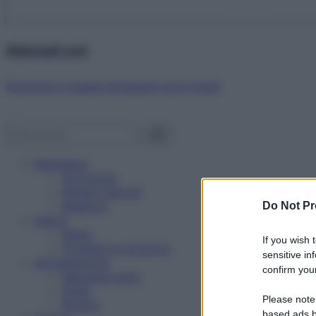
Abbonati ora!
Starbene ti regala benessere ogni mese!
Benessere
Psicologia
Rimedi naturali
Bellezza
Do Not Pr
Salute
News
If you wish 
Problemi e soluzioni
sensitive in
Alimentazione
confirm your
Mangiare sano
Diete
Please note
Ricette
based ads b