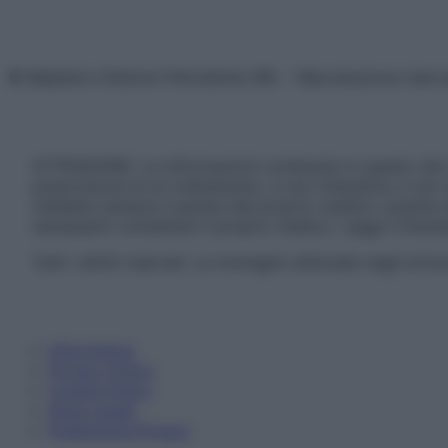
© Belpietro Edizioni Periodiche SRL – Riproduzione riser
ATTENZIONE: Le informazioni contenute in questo sito 
prescrizione di un trattamento, e non intendono e non 
chiedere sempre il parere del proprio medico curante e/o
necessario contattare il proprio medico. Leggi il Discl
Tutti i diritti riservati. Le immagini utilizzate negli ar
Informativa
Privacy Policy
Cookie Policy
Note Legali
Preferenze Privacy