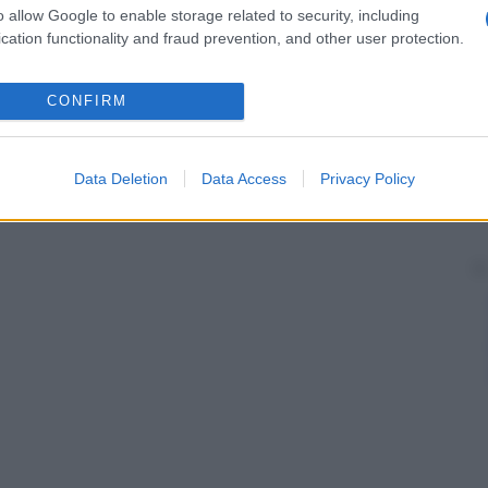
estive), in
gravidanza
, durante l’assunzione di
o allow Google to enable storage related to security, including
azione
principale è una varietà di
anemia
macrocitica
cation functionality and fraud prevention, and other user protection.
nella
fase
iniziale della
gravidanza
aumenta per il
feto
formazione
della
colonna vertebrale
).
CONFIRM
Data Deletion
Data Access
Privacy Policy