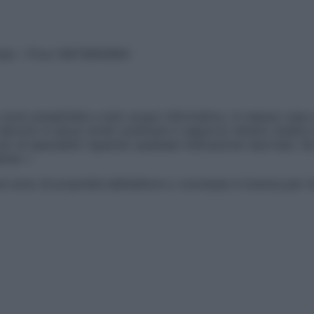
vata – P.Iva 13673600964
sono presentate a solo scopo informativo, in nessun caso p
devono in alcun modo sostituire il rapporto diretto medico-p
 di specialisti riguardo qualsiasi indicazione riportata. Se
aimer »
ticoli sono di proprietà dell’editore o concesse in licenza per 