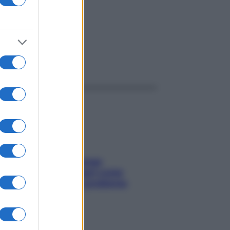
ggi anche
Capelli spezzati lungo
l’attaccatura? Scopri come
risolvere l’annoso problema