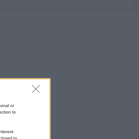
sonal or
ection to
nterest-
closed to