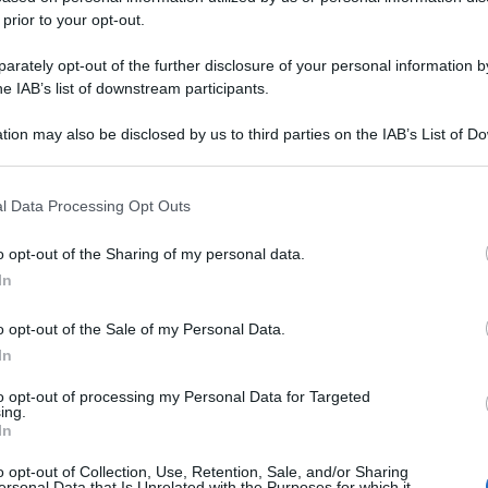
 prior to your opt-out.
rately opt-out of the further disclosure of your personal information by
he IAB’s list of downstream participants.
tion may also be disclosed by us to third parties on the IAB’s List of 
 that may further disclose it to other third parties.
 that this website/app uses one or more Google services and may gath
l Data Processing Opt Outs
including but not limited to your visit or usage behaviour. You may click 
 to Google and its third-party tags to use your data for below specifi
o opt-out of the Sharing of my personal data.
ogle consent section.
In
o opt-out of the Sale of my Personal Data.
In
to opt-out of processing my Personal Data for Targeted
ing.
In
o opt-out of Collection, Use, Retention, Sale, and/or Sharing
ersonal Data that Is Unrelated with the Purposes for which it