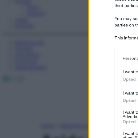
Fitness
third parties
Sport
Esercizi
You may sepa
Video
parties on t
Podcast
This informa
Medicina AZ
Participants
Farmaci
Calcolatori
Please note
Persona
Oroscopo
information 
Abbonamenti
deny consent
I want t
in below Go
Facebook
X
Instagram
Opted 
I want t
Opted 
I want 
Advertis
Opted 
Home
»
Medicina A-Z
I want t
of my P