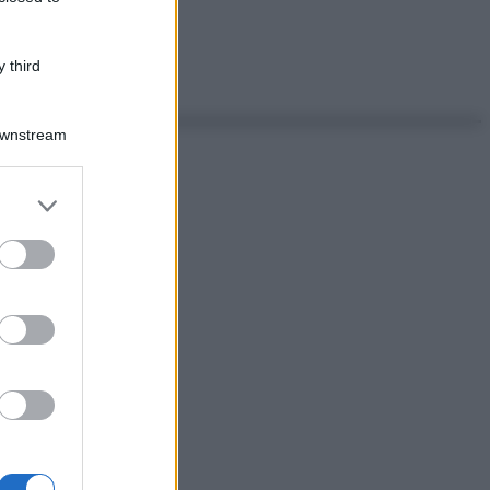
 third
Downstream
er and store
to grant or
ed purposes