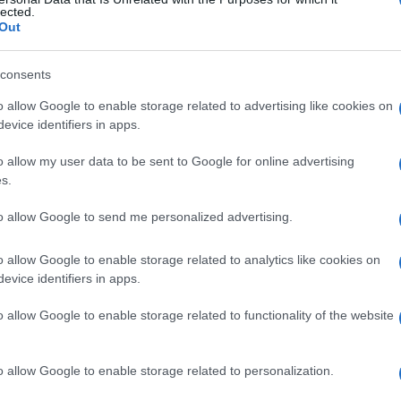
lected.
Out
consents
Le
o allow Google to enable storage related to advertising like cookies on
evice identifiers in apps.
ti preferite
o allow my user data to be sent to Google for online advertising
s.
to allow Google to send me personalized advertising.
o allow Google to enable storage related to analytics like cookies on
a anche come
vitamina B9
, che svolge un ruolo
evice identifiers in apps.
e dell’
organismo
. Intervenendo nella sintesi del
DNA
,
 nuove cellule nell’
organismo
. In particolare, è
o allow Google to enable storage related to functionality of the website
li rossi
e delle altre cellule del
sangue
da parte del
o allow Google to enable storage related to personalization.
are in caso di
nutrizione
insufficiente, disturbi