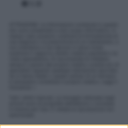
Facebook
X
Instagram
ATTENZIONE: Le informazioni contenute in questo
sito sono presentate a solo scopo informativo, in
nessun caso possono costituire la formulazione di
una diagnosi o la prescrizione di un trattamento, e
non intendono e non devono in alcun modo
sostituire il rapporto diretto medico-paziente o la
visita specialistica. Si raccomanda di chiedere
sempre il parere del proprio medico curante e/o di
specialisti riguardo qualsiasi indicazione riportata.
Se si hanno dubbi o quesiti sull’uso di un farmaco
è necessario contattare il proprio medico. Leggi il
Disclaimer »
Tutti i diritti riservati. Le immagini utilizzate negli
articoli sono di proprietà dell’editore o concesse
in licenza per l’uso. È vietata la riproduzione non
autorizzata.