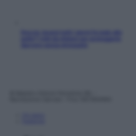
Doccia, lavarsi tutti i giorni fa male alla
pelle? I miti da sfatare per proteggerla
davvero senza stressarla
© Belpietro Edizioni Periodiche SRL –
Riproduzione riservata – P.Iva 13673600964
Chi siamo
Pubblicità