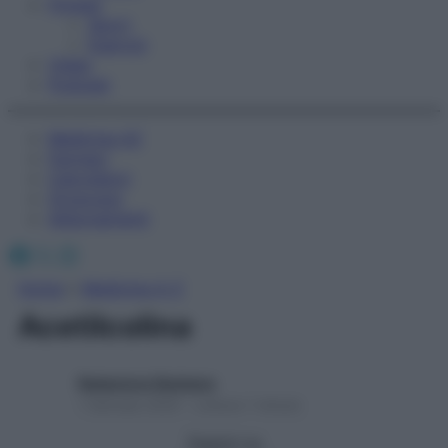
Fitness
Sport
Esercizi
Video
Podcast
Medicina AZ
Farmaci
Calcolatori
Oroscopo
Abbonamenti
Facebook
X
Instagram
Home
»
Medicina A-Z
Acetilcolina
Redazione Starbene
1 Gennaio 2025 – Lettura 1 minuto
Seguici su