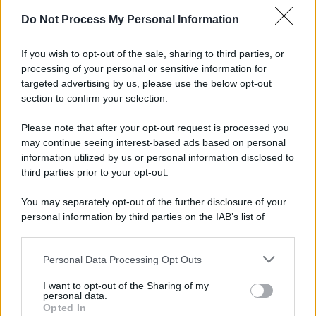
Do Not Process My Personal Information
Informativa
Privacy Policy
If you wish to opt-out of the sale, sharing to third parties, or
Cookie Policy
processing of your personal or sensitive information for
Note Legali
targeted advertising by us, please use the below opt-out
Preferenze Privacy
section to confirm your selection.
Please note that after your opt-out request is processed you
may continue seeing interest-based ads based on personal
information utilized by us or personal information disclosed to
third parties prior to your opt-out.
You may separately opt-out of the further disclosure of your
personal information by third parties on the IAB’s list of
downstream participants.
Personal Data Processing Opt Outs
This information may also be disclosed by us to third parties
on the IAB’s List of Downstream Participants that may further
I want to opt-out of the Sharing of my
disclose it to other third parties.
personal data.
Opted In
Please note that this website/app uses one or more Google