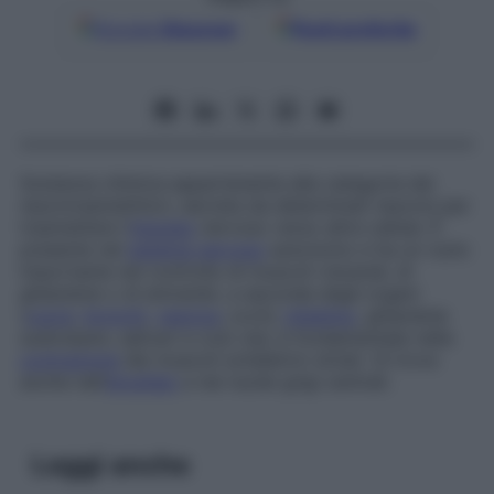
Google
Discover
Fonti preferite
Sostanza chimica appartenente alla categoria dei
neurotrasmettitori, secreta da determinati neuroni per
trasmettere l’
impulso
nervoso verso altre cellule. È
presente nel
sistema nervoso
autonomo e ha un ruolo
importante nel controllo di muscoli viscerali, di
ghiandole o di entrambi, a seconda degli organi
(
cuore
,
bronchi
,
vescica
, occhi,
intestino
, ghiandole
sudoripare, salivari e così via); è fondamentale nella
contrazione
dei muscoli scheletrici striati. Si trova
anche nell’
encefalo
e nei nuclei grigi centrali.
Leggi anche