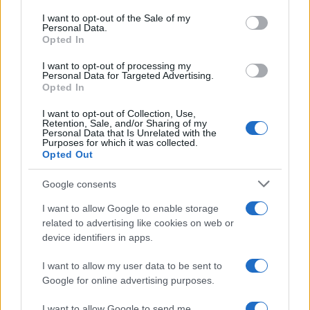
services and may gather and store information including but
I want to opt-out of the Sale of my
Personal Data.
not limited to your visit or usage behaviour. You may click to
Opted In
grant or deny consent to Google and its third-party tags to
use your data for below specified purposes in below Google
I want to opt-out of processing my
consent section.
Personal Data for Targeted Advertising.
Opted In
I want to opt-out of Collection, Use,
Retention, Sale, and/or Sharing of my
Personal Data that Is Unrelated with the
Purposes for which it was collected.
Opted Out
Google consents
I want to allow Google to enable storage
related to advertising like cookies on web or
device identifiers in apps.
I want to allow my user data to be sent to
Google for online advertising purposes.
I want to allow Google to send me