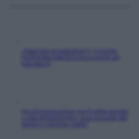
«Oggi che se magnamo?»: 4 ricette
facili di Max Mariola senza pesare gli
ingredienti
Perché la pressione con il caldo scende
e sale all’improvviso: cosa succede alle
donne e cosa fare subito