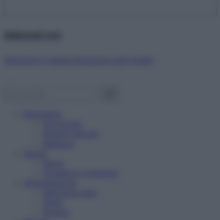
Abbonati ora!
Starbene ti regala benessere ogni mese!
Benessere
Psicologia
Rimedi naturali
Bellezza
Salute
News
Problemi e soluzioni
Alimentazione
Mangiare sano
Diete
Ricette