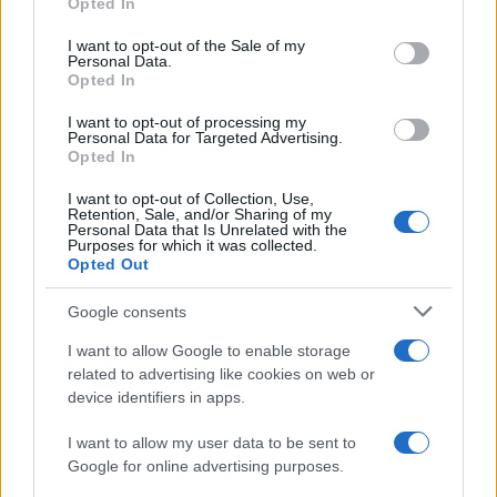
Opted In
Please note that this website/app uses one or more Google
services and may gather and store information including but
I want to opt-out of the Sale of my
Personal Data.
not limited to your visit or usage behaviour. You may click to
Opted In
grant or deny consent to Google and its third-party tags to
use your data for below specified purposes in below Google
I want to opt-out of processing my
consent section.
Personal Data for Targeted Advertising.
Opted In
I want to opt-out of Collection, Use,
Retention, Sale, and/or Sharing of my
Personal Data that Is Unrelated with the
Purposes for which it was collected.
Opted Out
Google consents
I want to allow Google to enable storage
related to advertising like cookies on web or
device identifiers in apps.
I want to allow my user data to be sent to
Google for online advertising purposes.