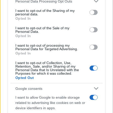
Personal Data Processing Opt Outs
This information may also be disclosed by us to third parties
on the IAB’s List of Downstream Participants that may further
I want to opt-out of the Sharing of my
disclose it to other third parties.
personal data.
Opted In
Please note that this website/app uses one or more Google
services and may gather and store information including but
I want to opt-out of the Sale of my
Personal Data.
not limited to your visit or usage behaviour. You may click to
Opted In
grant or deny consent to Google and its third-party tags to
use your data for below specified purposes in below Google
I want to opt-out of processing my
consent section.
Personal Data for Targeted Advertising.
Opted In
I want to opt-out of Collection, Use,
Retention, Sale, and/or Sharing of my
Personal Data that Is Unrelated with the
Purposes for which it was collected.
Opted Out
Google consents
I want to allow Google to enable storage
related to advertising like cookies on web or
device identifiers in apps.