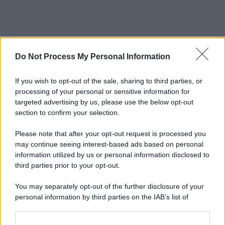
Do Not Process My Personal Information
If you wish to opt-out of the sale, sharing to third parties, or
processing of your personal or sensitive information for
targeted advertising by us, please use the below opt-out
section to confirm your selection.
Please note that after your opt-out request is processed you
may continue seeing interest-based ads based on personal
information utilized by us or personal information disclosed to
third parties prior to your opt-out.
You may separately opt-out of the further disclosure of your
personal information by third parties on the IAB’s list of
downstream participants.