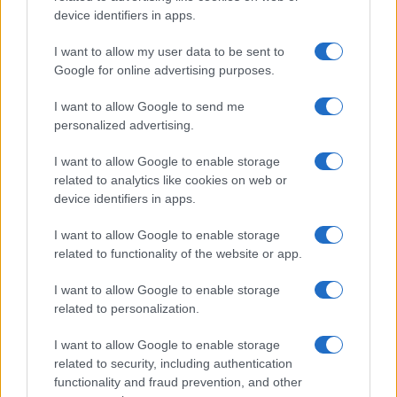
device identifiers in apps.
I want to allow my user data to be sent to
Google for online advertising purposes.
I want to allow Google to send me
personalized advertising.
I want to allow Google to enable storage
related to analytics like cookies on web or
device identifiers in apps.
I want to allow Google to enable storage
related to functionality of the website or app.
I want to allow Google to enable storage
related to personalization.
I want to allow Google to enable storage
related to security, including authentication
functionality and fraud prevention, and other