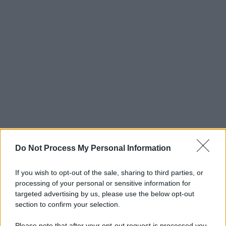
Do Not Process My Personal Information
If you wish to opt-out of the sale, sharing to third parties, or
processing of your personal or sensitive information for
targeted advertising by us, please use the below opt-out
section to confirm your selection.
Please note that after your opt-out request is processed you