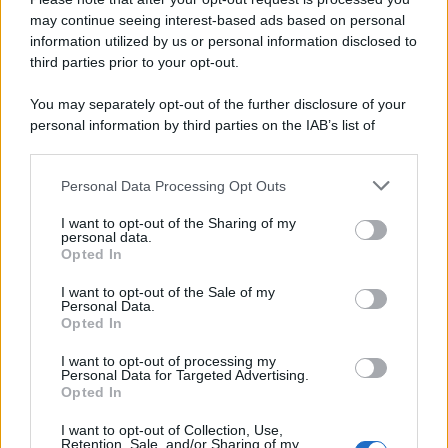
may continue seeing interest-based ads based on personal
information utilized by us or personal information disclosed to
third parties prior to your opt-out.
You may separately opt-out of the further disclosure of your
personal information by third parties on the IAB’s list of
downstream participants.
Personal Data Processing Opt Outs
This information may also be disclosed by us to third parties
on the IAB’s List of Downstream Participants that may further
I want to opt-out of the Sharing of my
disclose it to other third parties.
personal data.
Opted In
Please note that this website/app uses one or more Google
services and may gather and store information including but
I want to opt-out of the Sale of my
Personal Data.
not limited to your visit or usage behaviour. You may click to
Opted In
grant or deny consent to Google and its third-party tags to
use your data for below specified purposes in below Google
I want to opt-out of processing my
consent section.
Personal Data for Targeted Advertising.
Opted In
I want to opt-out of Collection, Use,
Retention, Sale, and/or Sharing of my