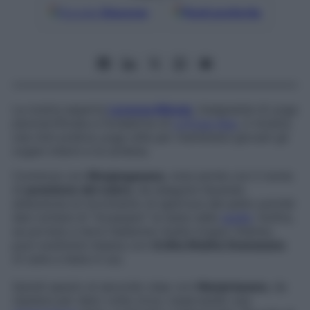
Google
Discover
Fonti preferite
La nostra esperta
Lorenza Minola
, insegnante di yoga
pluricertificata e fondatrice di
LoYoga App
, ti mostra
una mini pratica yoga utile per mantenere giovani gli
organi interni e la schiena.
Comincia con
Bhujangasana
, nota anche con il nome
di
posizione del cobra
, da eseguire facendo
attenzione al movimento di apertura del petto poiché
devi evitare di “incassare” la testa nelle
spalle
. Inoltre,
se portare a terra l’addome risulta troppo intenso,
puoi sostituire l’asana con
Urdha Mukha Svanasana
(il cane a testa in su).
Quindi spazio al secondo step con
Marjariasana
, da
ripetere per dieci volte circa, osservando una