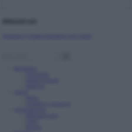
Abbonati ora!
Starbene ti regala benessere ogni mese!
Benessere
Psicologia
Rimedi naturali
Bellezza
Salute
News
Problemi e soluzioni
Alimentazione
Mangiare sano
Diete
Ricette