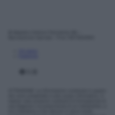
© Belpietro Edizioni Periodiche SRL –
Riproduzione riservata – P.Iva 13673600964
Chi siamo
Pubblicità
Facebook
X
Instagram
ATTENZIONE: Le informazioni contenute in questo
sito sono presentate a solo scopo informativo, in
nessun caso possono costituire la formulazione di
una diagnosi o la prescrizione di un trattamento, e
non intendono e non devono in alcun modo