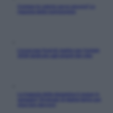
Contare le calorie serve ancora? La
risposta della nutrizionista
L’oroscopo food di Jupiter per l’estate
2026 dedicato agli amanti del cibo
La trappola della dopamina ti segue in
spiaggia? Strategie di digital detox per
staccare davvero