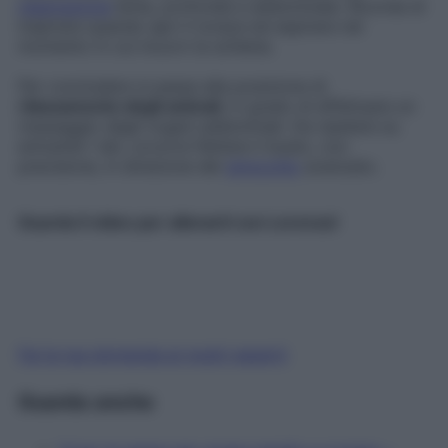
respirazione
lenta, profonda e addominale. Ricorda di
inspirare quando apri il torace ed espirare nel
momento in cui incurvi la schiena.
Per concludere si passa alla posizione di
rilassamento degli animali
, in grado di effettuare un
massaggio degli organi addominali. Da ripetere su
entrambi i lati, occorre flettere il busto, con
precisione, in direzione del
ginocchio
avanzato.
Guarda il video per allenarti con Lorenza!
Fai la tua domanda ai nostri esperti
Guarda anche