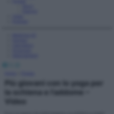
Fitness
Sport
Esercizi
Video
Podcast
Medicina AZ
Farmaci
Calcolatori
Oroscopo
Abbonamenti
Facebook
X
Instagram
Home
»
Fitness
Più giovani con lo yoga per
la schiena e l’addome –
Video
Ecco le asana che intervengono su schiena e organi