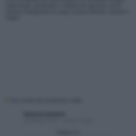
addominali, aiutandoti a restare più giovane. Ce le
mostra l’insegnante di yoga Lorenza Minola. Guarda il
video!
Foto presa da screenshot video
Redazione Starbene
24 Gennaio 2023 – Lettura 2 minuti
Seguici su