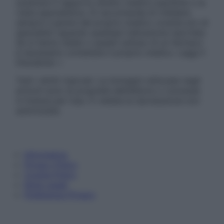
sostituire il rapporto diretto medico-paziente o la
visita specialistica. Si raccomanda di chiedere
sempre il parere del proprio medico curante e/o di
specialisti riguardo qualsiasi indicazione riportata.
Se si hanno dubbi o quesiti sull’uso di un farmaco
è necessario contattare il proprio medico. Leggi il
Disclaimer »
Tutti i diritti riservati. Le immagini utilizzate negli
articoli sono di proprietà dell’editore o concesse
in licenza per l’uso. È vietata la riproduzione non
autorizzata.
Informativa
Privacy Policy
Cookie Policy
Note Legali
Preferenze Privacy