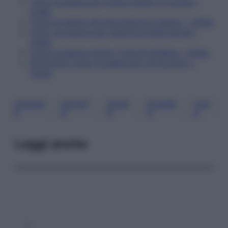
Yoga: le asana per vivere meglio e a lungo –
Video
Yoga: le asana che favoriscono il detox – Video
Yoga, la pratica per l'apertura delle anche –
Video
Yoga: le asana contro il mal di schiena – Video
Stretching yoga: le asana per chi fa sport –
Video
ADDOM
ANTIET
ASAN
SCHIEN
YOG
, 
, 
, 
, 
E
À
A
A
A
Leggi anche