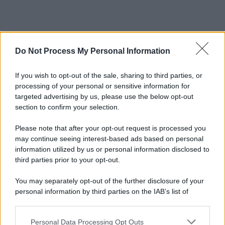
Do Not Process My Personal Information
If you wish to opt-out of the sale, sharing to third parties, or
processing of your personal or sensitive information for
targeted advertising by us, please use the below opt-out
section to confirm your selection.
Please note that after your opt-out request is processed you
may continue seeing interest-based ads based on personal
information utilized by us or personal information disclosed to
third parties prior to your opt-out.
You may separately opt-out of the further disclosure of your
personal information by third parties on the IAB’s list of
downstream participants.
Personal Data Processing Opt Outs
This information may also be disclosed by us to third parties