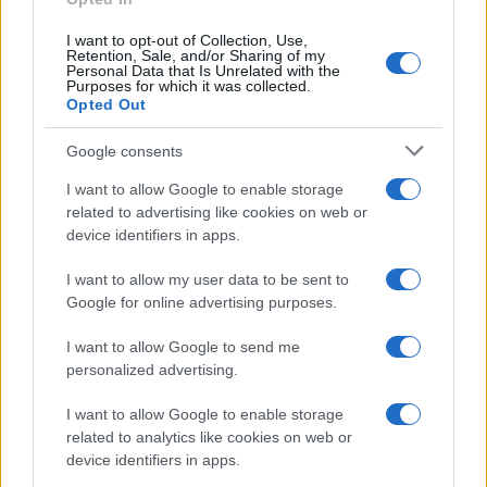
I want to opt-out of Collection, Use,
Retention, Sale, and/or Sharing of my
Personal Data that Is Unrelated with the
Purposes for which it was collected.
Opted Out
Google consents
I want to allow Google to enable storage
related to advertising like cookies on web or
device identifiers in apps.
I want to allow my user data to be sent to
Google for online advertising purposes.
I want to allow Google to send me
personalized advertising.
I want to allow Google to enable storage
related to analytics like cookies on web or
device identifiers in apps.