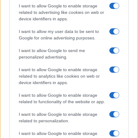
I want to allow Google to enable storage
related to advertising like cookies on web or
device identifiers in apps.
I want to allow my user data to be sent to
Google for online advertising purposes.
I want to allow Google to send me
personalized advertising.
I want to allow Google to enable storage
related to analytics like cookies on web or
device identifiers in apps.
I want to allow Google to enable storage
related to functionality of the website or app.
I want to allow Google to enable storage
related to personalization.
I want to allow Google to enable storage