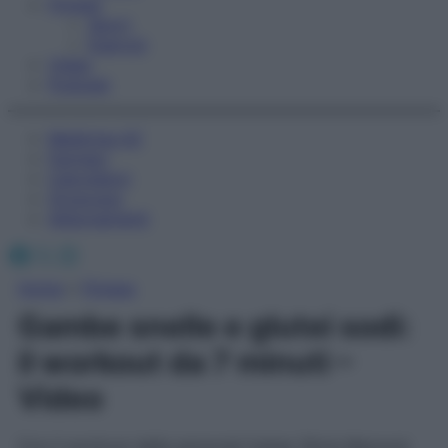
Fitness
Sport
Esercizi
Video
Podcast
Medicina AZ
Farmaci
Calcolatori
Oroscopo
Abbonamenti
Facebook
X
Instagram
Home
»
Fitness
Gambe snelle e glutei sodi:
il workout da 7 minuti –
Video
Con il workout dalla personal trainer Silvia Mazzoni