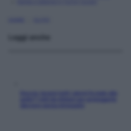
Gambe e addome in (corto) circuito
, 
GAMBE
GLUTEI
Leggi anche
Doccia, lavarsi tutti i giorni fa male alla
pelle? I miti da sfatare per proteggerla
davvero senza stressarla