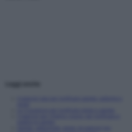
Leggi anche
4 esercizi gag per tonificare gambe, addome e
glutei
Le 3 posizioni per tonificare glutei e gambe
3 esercizi per l'interno coscia, per tonificare e
snellire le gambe
Gambe, addominali, glutei: gli esercizi top