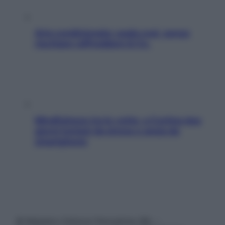
Aria condizionata: usala così, senza
rischiare raffreddore & Co.
Mindfulness tra le vette: a Cortina due
giorni lontani da stress e ansia da
smartphone
© Belpietro Edizioni Periodiche SRL –