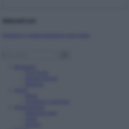
Abbonati ora!
Starbene ti regala benessere ogni mese!
Benessere
Psicologia
Rimedi naturali
Bellezza
Salute
News
Problemi e soluzioni
Alimentazione
Mangiare sano
Diete
Ricette