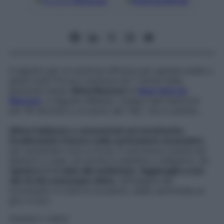
Google
Discover
Fonti preferite
Il segreto per un workout efficace per gambe snelle e
glutei sodi? Prova il workout da 7 minuti della
personal trainer
Silvia Mazzoni
di
New Gym by
Marconi
, a Segrate (Milano). Esegui ogni esercizio
per 30 secondi e, al suono del “bip”, via si cambia…
Attiva l’addome e concentrati sul movimento,
focalizzando il lavoro sulla contrazione muscolare
,
per aumentare tono e forza. È una breve routine per
allenarti a casa, ma anche in palestra o all’aperto, da
ripetere 2-3 volte alla settimana
.
Aggiungila a uno
sile di vita comunque attivo
, all’insegna del
movimento in tutte le occasioni, dalla camminata al
giro in bici.
Guarda il video!