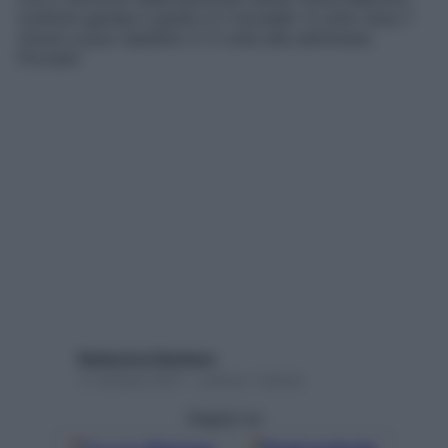
tonifichi gambe e glutei e ti rimodelli. In tutto dura 7
minuti e puoi ripeterlo 2-3 volte alla settimana.
Provalo!
Redazione Starbene
11 Ottobre 2021 – Lettura 1 minuto
Seguici su