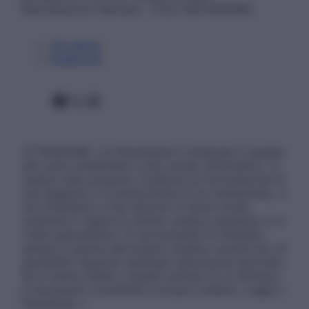
Riproduzione riservata – P.Iva 13673600964
Chi siamo
Pubblicità
Facebook
X
Instagram
ATTENZIONE: Le informazioni contenute in questo
sito sono presentate a solo scopo informativo, in
nessun caso possono costituire la formulazione di
una diagnosi o la prescrizione di un trattamento, e
non intendono e non devono in alcun modo
sostituire il rapporto diretto medico-paziente o la
visita specialistica. Si raccomanda di chiedere
sempre il parere del proprio medico curante e/o di
specialisti riguardo qualsiasi indicazione riportata.
Se si hanno dubbi o quesiti sull’uso di un farmaco
è necessario contattare il proprio medico. Leggi il
Disclaimer »