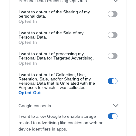
Personal Data Processing Opt Outs
This information may also be disclosed by us to third parties
on the IAB’s List of Downstream Participants that may further
I want to opt-out of the Sharing of my
disclose it to other third parties.
personal data.
Opted In
Please note that this website/app uses one or more Google
services and may gather and store information including but
I want to opt-out of the Sale of my
Personal Data.
not limited to your visit or usage behaviour. You may click to
Opted In
grant or deny consent to Google and its third-party tags to
use your data for below specified purposes in below Google
I want to opt-out of processing my
consent section.
Personal Data for Targeted Advertising.
Opted In
I want to opt-out of Collection, Use,
Retention, Sale, and/or Sharing of my
Personal Data that Is Unrelated with the
Purposes for which it was collected.
Opted Out
Google consents
I want to allow Google to enable storage
related to advertising like cookies on web or
device identifiers in apps.