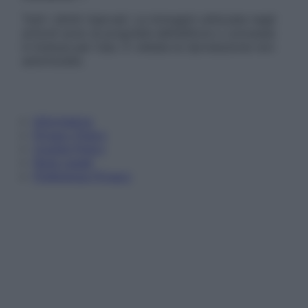
Tutti i diritti riservati. Le immagini utilizzate negli
articoli sono di proprietà dell’editore o concesse
in licenza per l’uso. È vietata la riproduzione non
autorizzata.
Informativa
Privacy Policy
Cookie Policy
Note Legali
Preferenze Privacy