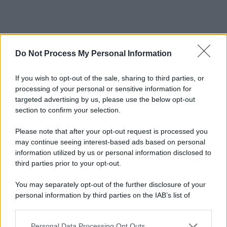
Do Not Process My Personal Information
If you wish to opt-out of the sale, sharing to third parties, or
processing of your personal or sensitive information for
targeted advertising by us, please use the below opt-out
section to confirm your selection.
Please note that after your opt-out request is processed you
may continue seeing interest-based ads based on personal
information utilized by us or personal information disclosed to
third parties prior to your opt-out.
You may separately opt-out of the further disclosure of your
personal information by third parties on the IAB’s list of
downstream participants.
Personal Data Processing Opt Outs