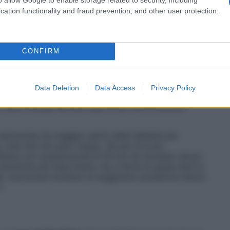
che arriverà sarà lieve.
cation functionality and fraud prevention, and other user protection.
i spingere con maggiore energia. Personalmente
ette di dosare le forze e risparmiare sulla batteria,
Certo, in questo caso devi sempre e comunque
CONFIRM
Data Deletion
Data Access
Privacy Policy
ci sono modelli da 500 watt in su, fino a toccare
tonomia (la maggior parte delle batterie più
cioè che non pesi troppo. Se per te è più
atteria con un’autonomia di 50 km (la montano alcuni
n soluzione più importante, ma a farne le spese sarà la
o
, così potrai montare un seggiolino posteriore senza
».