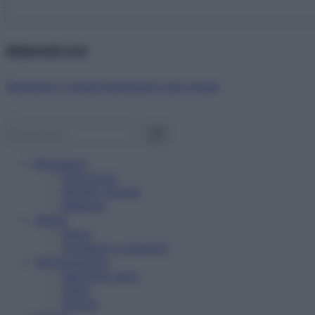
Abbonati ora!
Starbene ti regala benessere ogni mese!
Benessere
Psicologia
Rimedi naturali
Bellezza
Salute
News
Problemi e soluzioni
Alimentazione
Mangiare sano
Diete
Ricette