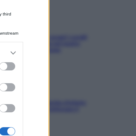
 third
Downstream
Non solo Maldive: scopri i coralli
che si nascondono nel nostro
Mediterraneo (e come
er and store
proteggerli)
to grant or
ed purposes
In menopausa il rischio d’infarto
aumenta: è ora di rinforzare il
cuore