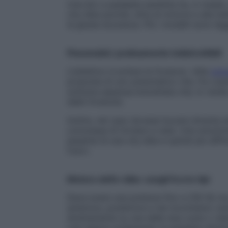
Una bici a pedalata assistita ha, in media,
city bike poiché, oltre al motore e alla ba
la giusta sicurezza. Più i modelli sono leg
Pneumatici: praticamente indistruttibili
L’obiettivo è evitare le forature: «Alla
solu
proposta di uno pneumatico che, fra cope
schiuma espansa brevettata che, lo rende
delle forature).
Inoltre, nel caso dovessi bucare diventa s
comunque di tornare a casa. Una soluzione
pesante di una city bike e quindi più diffic
l’uno».
Motore dell’e-bike: scegli fra tre tipi
Deve avere una potenza fino a 250 W, ma 
anteriore, posteriore e nel movimento cen
direttamente su una delle due ruote o nel
casi agisce sostenendo la pedalata diretta