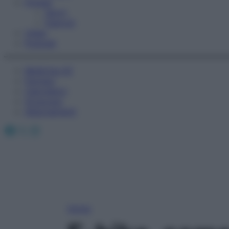
Fitness
Sport
Esercizi
Video
Podcast
Medicina AZ
Farmaci
Calcolatori
Oroscopo
Abbonamenti
Facebook
X
Instagram
Home