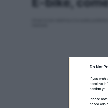
E-bike, come
Ormai la bici elettrica è la scelta preferi
mancare
Do Not Pr
If you wish 
sensitive in
confirm your
Please note
based ads b