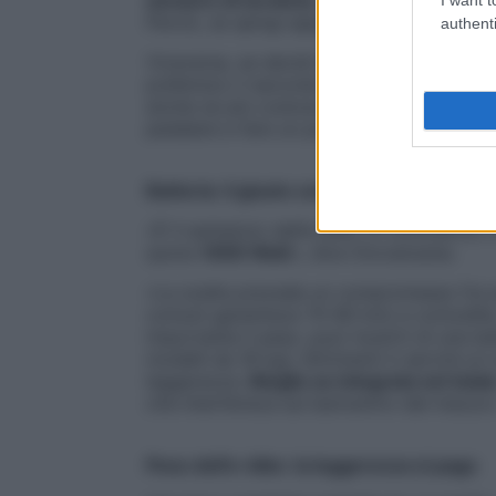
Perciò, se spingi appena sui pedali l’aiuto 
authenti
Viceversa, se decidi di andare forte dev
preferisco il secondo sistema, perché perm
anche se più costoso rispetto al primo. 
pedalare e fare un po’ di fatica…».
Batteria: il giusto compromesso
«È Il serbatoio dell’e-bike. In commercio 
quota
1000 Watt
», dice Giovanzana.
«La scelta prevede un compromesso fra au
comuni garantisce 70-80 km) e comodità, 
importante il peso, puoi munirti di una b
modelli da 18 kg); Altrimenti ti servirà u
leggerezza.
Meglio se integrata nel telai
che interferisca sul baricentro del mezzo
Peso dell’e-bike: la leggerezza si paga