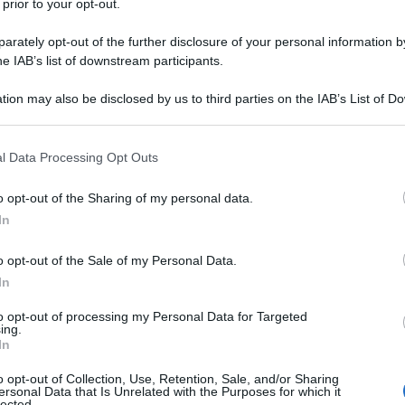
 prior to your opt-out.
rately opt-out of the further disclosure of your personal information by
he IAB’s list of downstream participants.
tion may also be disclosed by us to third parties on the IAB’s List of 
 that may further disclose it to other third parties.
 that this website/app uses one or more Google services and may gath
l Data Processing Opt Outs
including but not limited to your visit or usage behaviour. You may click 
 to Google and its third-party tags to use your data for below specifi
o opt-out of the Sharing of my personal data.
ogle consent section.
In
o opt-out of the Sale of my Personal Data.
ti preferite
In
to opt-out of processing my Personal Data for Targeted
ing.
In
o opt-out of Collection, Use, Retention, Sale, and/or Sharing
ersonal Data that Is Unrelated with the Purposes for which it
 italiani: con le e-city, la fa da padrone (ben il 45%
lected.