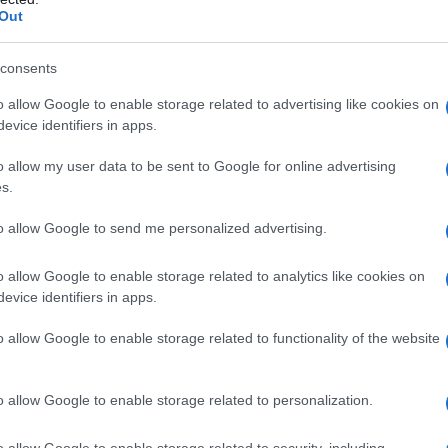
no certo tutte uguali: occhio ai dettagli che non
Out
cicletta con la pedalata assistita giusta.
consents
o allow Google to enable storage related to advertising like cookies on
co
», afferma
Claudio Giovanzana
, esperto di vendita
evice identifiers in apps.
o allow my user data to be sent to Google for online advertising
si prenda maggiore confidenza con il mezzo e il più
s.
non bisogna dimenticare che un’e-bike ha una massa
 muscolare, perciò frenarla è più difficile. Proprio
to allow Google to send me personalized advertising.
tita dotate di freni a disco. Le altre non le
o allow Google to enable storage related to analytics like cookies on
evice identifiers in apps.
o allow Google to enable storage related to functionality of the website
tita e presentano due tipi di sensori.
llo di torsione», spiega Giovanzana. «Nel primo caso,
o allow Google to enable storage related to personalization.
li e innesca il motore, che inizia a spingere, con
ionata a quella dello sforzo in sella. Con il
rasmessa è identica alla fatica che stai effettuando.
o allow Google to enable storage related to security, including