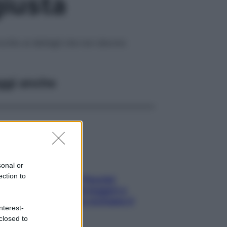
giusta
: occhio ai dettagli che non devono
ggi anche
sonal or
ection to
Fame dopo cena? Perché
succede e 6 snack leggeri e
appetitosi che non rovinano il
nterest-
sonno
closed to