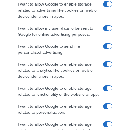
I want to allow Google to enable storage
related to advertising like cookies on web or
device identifiers in apps.
I want to allow my user data to be sent to
Google for online advertising purposes.
I want to allow Google to send me
personalized advertising.
I want to allow Google to enable storage
related to analytics like cookies on web or
device identifiers in apps.
I want to allow Google to enable storage
related to functionality of the website or app.
I want to allow Google to enable storage
related to personalization.
I want to allow Google to enable storage