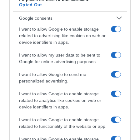
Opted Out
Google consents
I want to allow Google to enable storage
related to advertising like cookies on web or
device identifiers in apps.
I want to allow my user data to be sent to
Google for online advertising purposes.
I want to allow Google to send me
personalized advertising.
I want to allow Google to enable storage
related to analytics like cookies on web or
device identifiers in apps.
I want to allow Google to enable storage
related to functionality of the website or app.
I want to allow Google to enable storage