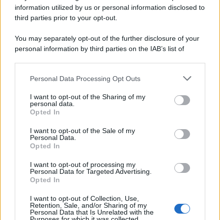
information utilized by us or personal information disclosed to
third parties prior to your opt-out.
You may separately opt-out of the further disclosure of your
personal information by third parties on the IAB’s list of
downstream participants.
Personal Data Processing Opt Outs
This information may also be disclosed by us to third parties
on the IAB’s List of Downstream Participants that may further
I want to opt-out of the Sharing of my
disclose it to other third parties.
personal data.
Opted In
Please note that this website/app uses one or more Google
services and may gather and store information including but
I want to opt-out of the Sale of my
Personal Data.
not limited to your visit or usage behaviour. You may click to
Opted In
grant or deny consent to Google and its third-party tags to
use your data for below specified purposes in below Google
I want to opt-out of processing my
consent section.
Personal Data for Targeted Advertising.
Opted In
I want to opt-out of Collection, Use,
Retention, Sale, and/or Sharing of my
Personal Data that Is Unrelated with the
Purposes for which it was collected.