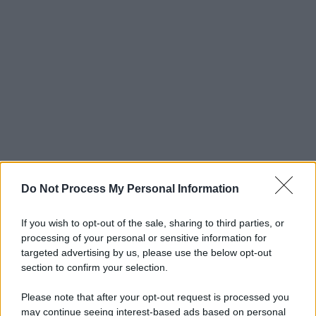
Do Not Process My Personal Information
If you wish to opt-out of the sale, sharing to third parties, or
processing of your personal or sensitive information for
targeted advertising by us, please use the below opt-out
section to confirm your selection.
Please note that after your opt-out request is processed you
may continue seeing interest-based ads based on personal